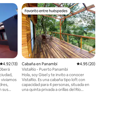
Departa
Favorito entre huéspedes
Superanf
Favorito entre huéspedes
Superanf
Triple, E
Apar-hot
en el cen
cuadras d
cuadras d
casino d
hermosas 
bowling. 
restauran
o té se 
Calificación promedio: 4.92 de 5; 13 evaluaciones
4.92 (13)
Cabaña en Panambí
Calificación promedio:
4.95 (20)
Comercio
nos rodea
 Oberá
VistaRío - Puerto Panambi
y de estu
 ciudad,
Hola, soy Gisel y te invito a conocer
compleji
 viviamos
VistaRio. Es una cabaña tipo loft con
dres,
capacidad para 4 personas, situada en
n sus
una quinta privada a orillas del Río
Uruguay, en Puerto Panambí, a solo 40
 del
km de Oberá. El loft cuenta con un
urmullo y
ambiente integrado que combina cocina,
tuada en un
comedor y espacio habitacional,
o al
diseñado para ofrecerte comodidad y