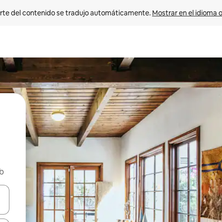
rte del contenido se tradujo automáticamente. 
Mostrar en el idioma o
nb
vegar usando las teclas de las flechas hacia arriba y hacia abajo, o b