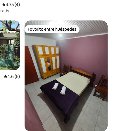
Calificación promedio: 4.75 de 5; 4 evaluaciones
4.75 (4)
ratis
Favorito entre huéspedes
Favorito entre huéspedes
iones
Calificación promedio: 4.6 de 5; 5 evaluaciones
4.6 (5)