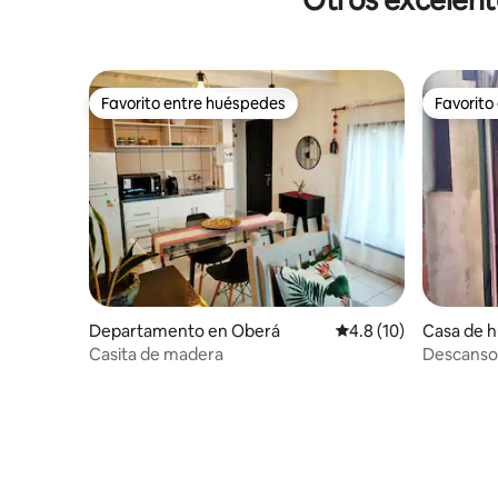
Favorito entre huéspedes
Favorito
Favorito entre huéspedes
Favorito
Departamento en Oberá
Calificación promedio
4.8 (10)
Casa de 
Casita de madera
Descanso 