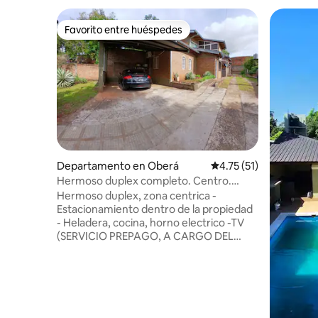
Favorito entre huéspedes
Favorito entre huéspedes
Departamento en Oberá
Calificación promedio:
4.75 (51)
Hermoso duplex completo. Centro.
Estacionamiento
Hermoso duplex, zona centrica -
Estacionamiento dentro de la propiedad
- Heladera, cocina, horno electrico -TV
(SERVICIO PREPAGO, A CARGO DEL
HUESPED) - 1 habitacion en planta baja
con 1 cama matrimonial, aire
acondicionado, ventilador, placard - 1
habitacion en primer piso con 2 camas,
ventilador, placard - Lavadero a 800mts
de la Catedral a 400mts de El jardin de los