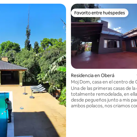
Favorito entre huéspedes
Favorito entre huéspedes
 4.75 de 5; 51 evaluaciones
Residencia en Oberá
Moj Dom, casa en el centro de
Una de las primeras casas de la
totalmente remodelada, en ella
desde pegueños junto a mis pa
ambos polacos, nos criamos co
costumbres, idioma y sabores. Nuestra
casa está a solo cuatro cuadras
centro de la ciudad, lejos del m
cerca de la paz, la casa está si
punto clave de la ciudad, cercan