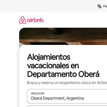
Ir
Pa
al
contenido
Alojamientos
vacacionales en
Departamento Oberá
Busca y reserva un alojamiento único en Airb
Ubicación
Cuando los resultados estén disponibles, podrás na