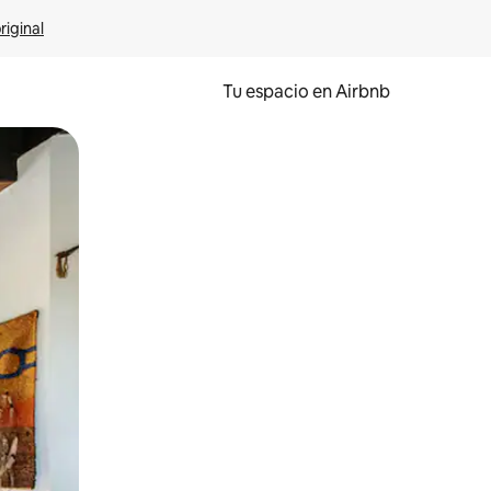
riginal
Tu espacio en Airbnb
ien tocando y deslizando la pantalla.