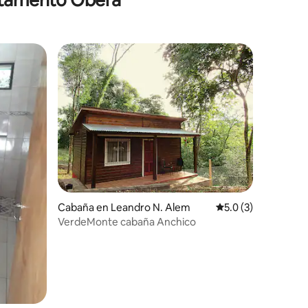
iones
Cabaña en Leandro N. Alem
Calificación promed
5.0 (3)
VerdeMonte cabaña Anchico