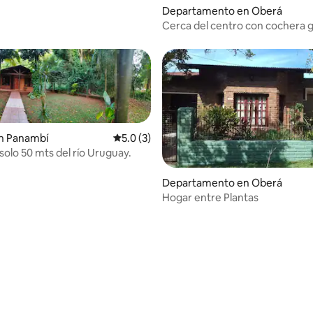
Departamento en Oberá
Cerca del centro con cochera g
n Panambí
Calificación promedio: 5.0 de 5; 3 evaluac
5.0 (3)
solo 50 mts del río Uruguay.
Departamento en Oberá
Hogar entre Plantas