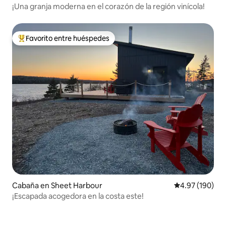
¡Una granja moderna en el corazón de la región vinícola!
Favorito entre huéspedes
De los mejores en Favorito entre huéspedes
Cabaña en Sheet Harbour
Calificación pr
4.97 (190)
¡Escapada acogedora en la costa este!