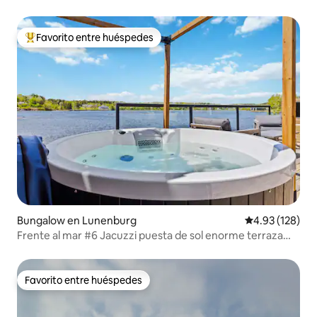
Favorito entre huéspedes
De los mejores en Favorito entre huéspedes
Bungalow en Lunenburg
Calificación p
4.93 (128)
Frente al mar #6 Jacuzzi puesta de sol enorme terraza
barbacoa 2 camas
Favorito entre huéspedes
Favorito entre huéspedes