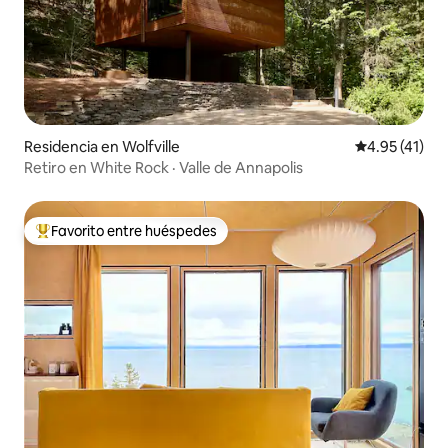
Residencia en Wolfville
Calificación 
4.95 (41)
Retiro en White Rock · Valle de Annapolis
Favorito entre huéspedes
De los mejores en Favorito entre huéspedes