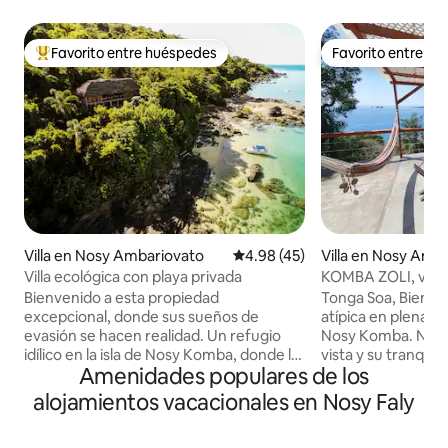
Favorito entre huéspedes
Favorito entre h
De los mejores en Favorito entre huéspedes
Favorito entre h
Villa en Nosy Ambariovato
Calificación promedio: 4.98 de 
4.98 (45)
Villa en Nosy Amb
Villa ecológica con playa privada
KOMBA ZOLI, villa 
Bienvenido a esta propiedad
Tonga Soa, Bienven
excepcional, donde sus sueños de
atípica en plena na
evasión se hacen realidad. Un refugio
Nosy Komba. Nuestr
idílico en la isla de Nosy Komba, donde la
vista y su tranquili
Amenidades populares de los
naturaleza y la comodidad se entrelazan
bienvenida para un
para una experiencia única. En un
serenidad y autent
alojamientos vacacionales en Nosy Faly
terreno de 2,5 hectáreas a lo largo de su
minutos en barco 
playa privada, nuestra casa rodeada de
habitaciones (cam