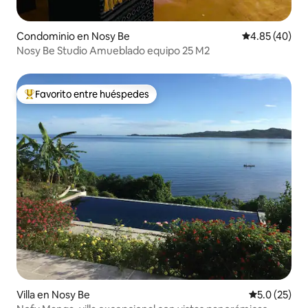
Condominio en Nosy Be
Calificación 
4.85 (40)
Nosy Be Studio Amueblado equipo 25 M2
Favorito entre huéspedes
De los mejores en Favorito entre huéspedes
Villa en Nosy Be
Calificación
5.0 (25)