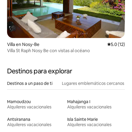
Villa en Nosy-Be
Calificación
5.0 (12)
Villa St Raph Nosy Be con vistas al océano
Destinos para explorar
Destinos a un paso de ti
Lugares emblemáticos cercanos
Mamoudzou
Mahajanga I
Alquileres vacacionales
Alquileres vacacionales
Antsiranana
Isla Sainte Marie
Alquileres vacacionales
Alquileres vacacionales