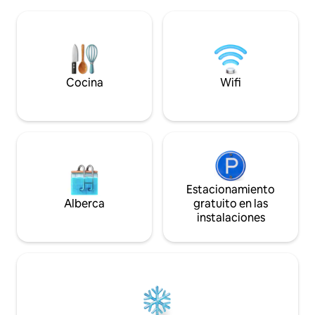
bosque tropical ofrece unas vistas
caliente en la ducha
impresionantes del mar. Nuestras
naturaleza. Posibi
cascadas se vierten en una piscina
entrega, limpieza,
natural, creando un oasis refrescante,
traslado desde/hac
mientras que un huerto y un jardín
No apto para meno
ofrecen delicias frescas y suculentas.
Starlink
Cocina
Wifi
Estacionamiento
Alberca
gratuito en las
instalaciones