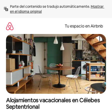
Ir
Parte del contenido se tradujo automáticamente. 
Mostrar 
al
en el idioma original
contenido
Tu espacio en Airbnb
Alojamientos vacacionales en Célebes
Septentrional