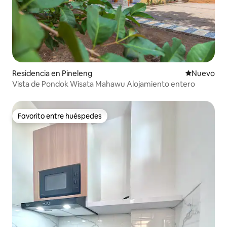
Residencia en Pineleng
Nuevo aloj
Nuevo
Vista de Pondok Wisata Mahawu Alojamiento entero
Favorito entre huéspedes
Favorito entre huéspedes