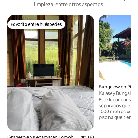
limpieza, entre otros aspectos.
Favorito entre huéspedes
Favorito entre huéspedes
Bungalow en Pine
Kalasey Bungalow
Este lugar consta
separados que oc
1000 metros cuadr
piscina que tiene
diferente. La ubic
zona de restauran
lejos del centro c
Granero en Kecamatan Tomoho
Calificación promedio: 5 de
5 (6)