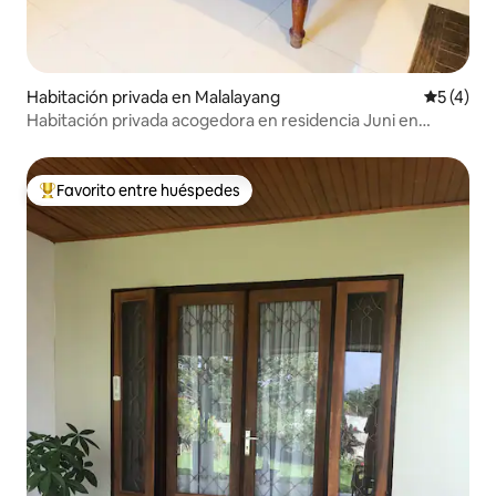
Habitación privada en Malalayang
Calificac
5 (4)
Habitación privada acogedora en residencia Juni en
Manado
Favorito entre huéspedes
De los mejores en Favorito entre huéspedes