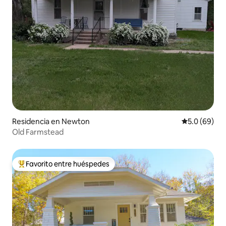
Residencia en Newton
Calificación
5.0 (69)
Old Farmstead
Favorito entre huéspedes
De los mejores en Favorito entre huéspedes