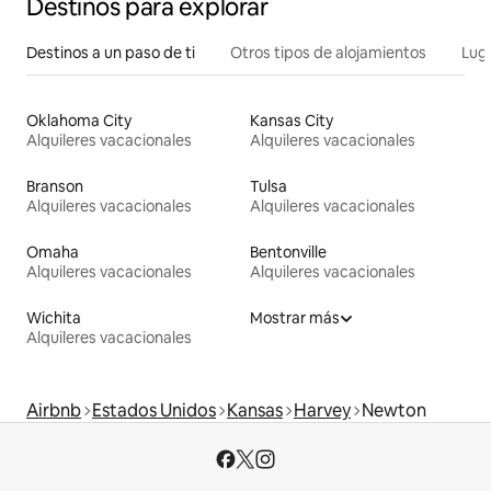
Destinos para explorar
Destinos a un paso de ti
Otros tipos de alojamientos
Lug
Oklahoma City
Kansas City
Alquileres vacacionales
Alquileres vacacionales
Branson
Tulsa
Alquileres vacacionales
Alquileres vacacionales
Omaha
Bentonville
Alquileres vacacionales
Alquileres vacacionales
Wichita
Mostrar más
Alquileres vacacionales
Airbnb
Estados Unidos
Kansas
Harvey
Newton