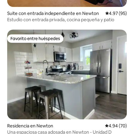
Suite con entrada independiente en Newton
Calificación p
4.97 (95)
Estudio con entrada privada, cocina pequeña y patio
Favorito entre huéspedes
Favorito entre huéspedes
Residencia en Newton
Calificación p
4.94 (70)
Una espaciosa casa adosada en Newton - Unidad D