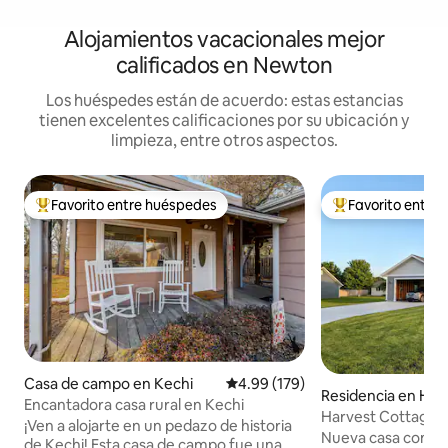
Alojamientos vacacionales mejor
calificados en Newton
Los huéspedes están de acuerdo: estas estancias
tienen excelentes calificaciones por su ubicación y
limpieza, entre otros aspectos.
Favorito entre huéspedes
Favorito entre
De los mejores en Favorito entre huéspedes
De los mejores en
Casa de campo en Kechi
Calificación promedio: 4.99 de 5
4.99 (179)
Residencia en Hes
Encantadora casa rural en Kechi
Harvest Cottage
¡Ven a alojarte en un pedazo de historia
Nueva casa comple
de Kechi! Esta casa de campo fue una