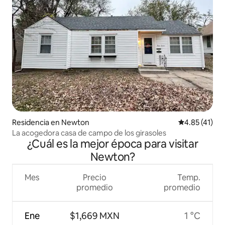
Residencia en Newton
Calificación 
4.85 (41)
La acogedora casa de campo de los girasoles
¿Cuál es la mejor época para visitar
Newton?
Mes
Precio
Temp.
promedio
promedio
Ene
$1,669 MXN
1 °C