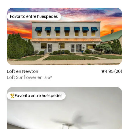
Favorito entre huéspedes
Favorito entre huéspedes
Loft en Newton
Calificación p
4.95 (20)
Loft Sunflower en la 6ª
Favorito entre huéspedes
De los mejores en Favorito entre huéspedes