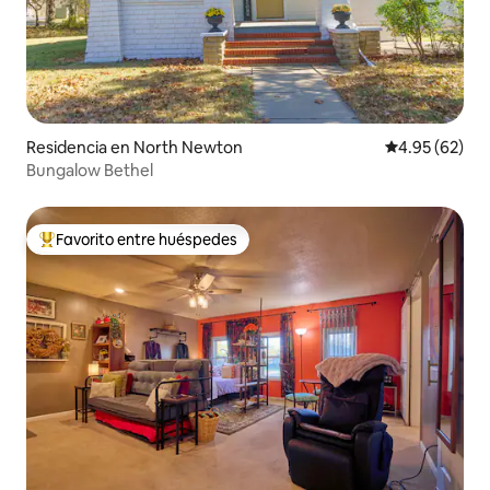
Residencia en North Newton
Calificación p
4.95 (62)
Bungalow Bethel
Favorito entre huéspedes
De los mejores en Favorito entre huéspedes