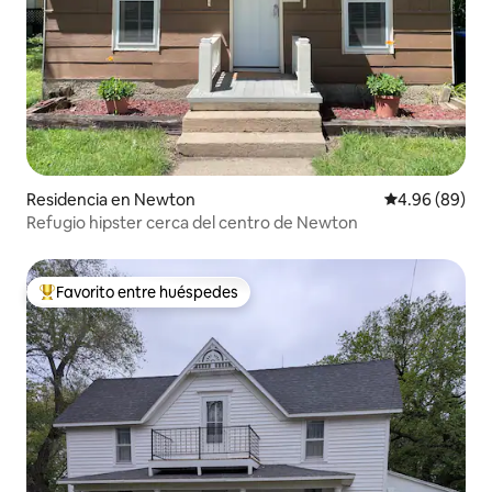
Residencia en Newton
Calificación p
4.96 (89)
Refugio hipster cerca del centro de Newton
Favorito entre huéspedes
De los mejores en Favorito entre huéspedes