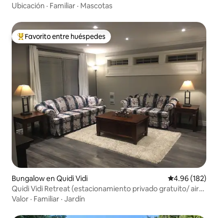
Ubicación
·
Familiar
·
Mascotas
Favorito entre huéspedes
De los mejores en Favorito entre huéspedes
Bungalow en Quidi Vidi
Calificación pr
4.96 (182)
Quidi Vidi Retreat (estacionamiento privado gratuito/ aire
acondicionado)
Valor
·
Familiar
·
Jardín