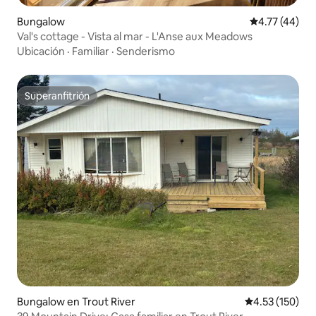
Bungalow
Calificación 
4.77 (44)
Val's cottage - Vista al mar - L'Anse aux Meadows
Ubicación
·
Familiar
·
Senderismo
Superanfitrión
Superanfitrión
Bungalow en Trout River
Calificación p
4.53 (150)