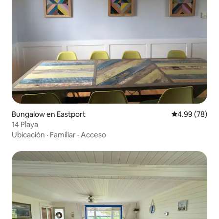
Bungalow en Eastport
Calificación p
4.99 (78)
14 Playa
Ubicación
·
Familiar
·
Acceso