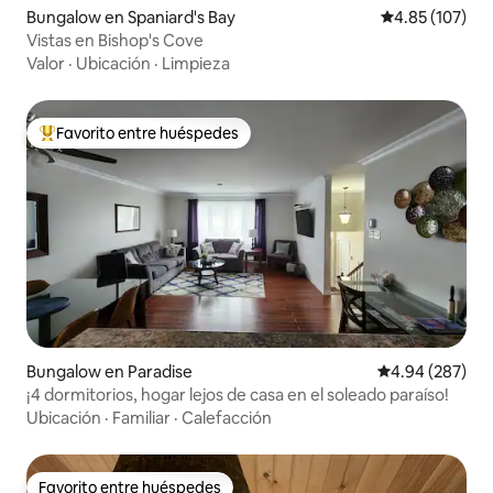
Bungalow en Spaniard's Bay
Calificación p
4.85 (107)
Vistas en Bishop's Cove
Valor
·
Ubicación
·
Limpieza
Favorito entre huéspedes
De los mejores en Favorito entre huéspedes
Bungalow en Paradise
Calificación pr
4.94 (287)
¡4 dormitorios, hogar lejos de casa en el soleado paraíso!
Ubicación
·
Familiar
·
Calefacción
Favorito entre huéspedes