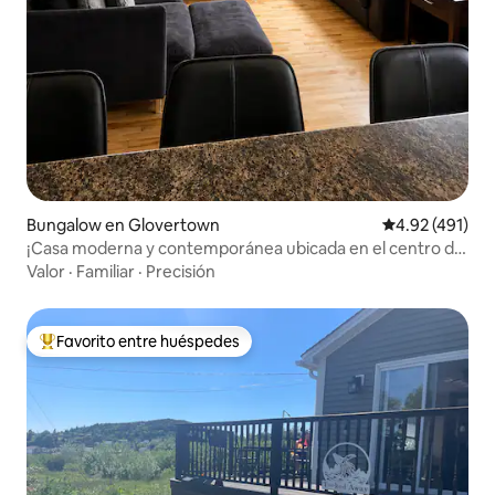
Bungalow en Glovertown
Calificación p
4.92 (491)
¡Casa moderna y contemporánea ubicada en el centro de
la ciudad!
Valor
·
Familiar
·
Precisión
Favorito entre huéspedes
De los mejores en Favorito entre huéspedes