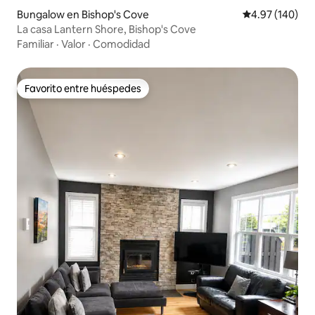
Bungalow en Bishop's Cove
Calificación pr
4.97 (140)
La casa Lantern Shore, Bishop's Cove
Familiar
·
Valor
·
Comodidad
Favorito entre huéspedes
Favorito entre huéspedes