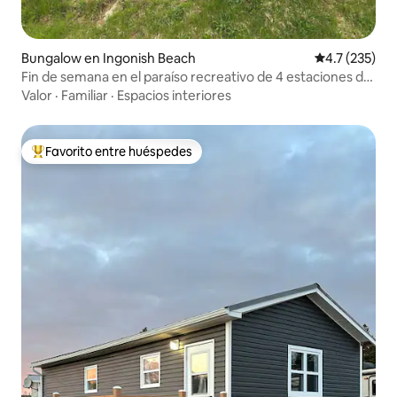
Bungalow en Ingonish Beach
Calificación 
4.7 (235)
Fin de semana en el paraíso recreativo de 4 estaciones de
Bernie
Valor
·
Familiar
·
Espacios interiores
Favorito entre huéspedes
De los mejores en Favorito entre huéspedes