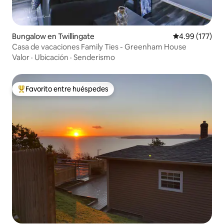
Bungalow en Twillingate
Calificación p
4.99 (177)
Casa de vacaciones Family Ties - Greenham House
Valor
·
Ubicación
·
Senderismo
Favorito entre huéspedes
De los mejores en Favorito entre huéspedes