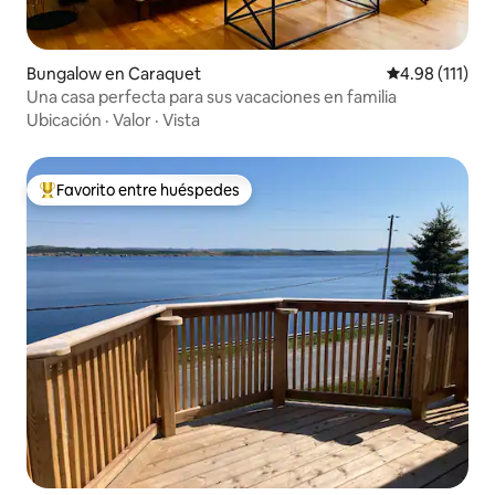
Bungalow en Caraquet
Calificación p
4.98 (111)
Una casa perfecta para sus vacaciones en familia
Ubicación
·
Valor
·
Vista
Favorito entre huéspedes
De los mejores en Favorito entre huéspedes