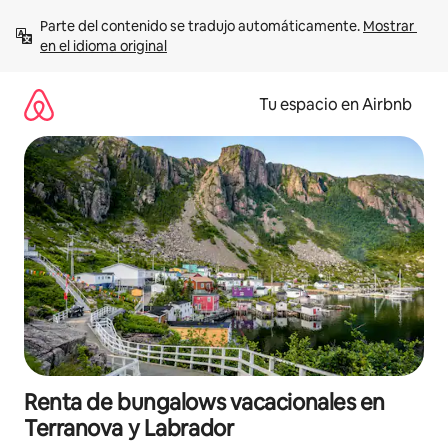
Ir
Parte del contenido se tradujo automáticamente. 
Mostrar 
al
en el idioma original
contenido
Tu espacio en Airbnb
Renta de bungalows vacacionales en
Terranova y Labrador