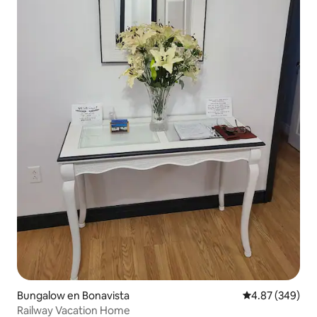
Bungalow en Bonavista
Calificación pr
4.87 (349)
Railway Vacation Home