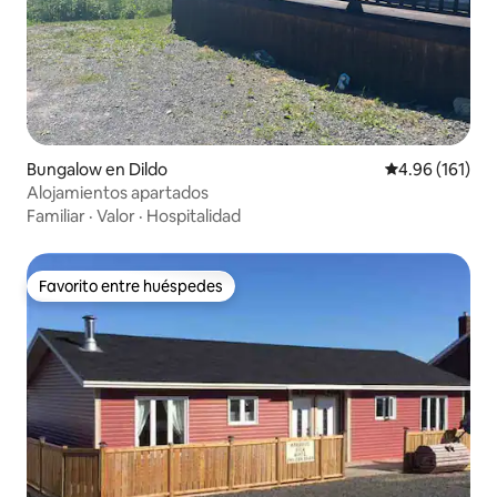
Bungalow en Dildo
Calificación p
4.96 (161)
Alojamientos apartados
Familiar
·
Valor
·
Hospitalidad
Favorito entre huéspedes
Favorito entre huéspedes