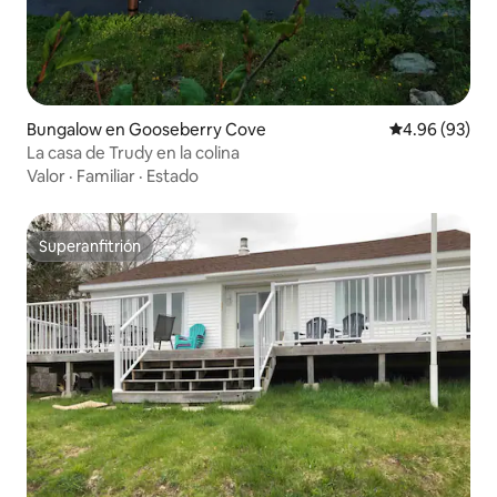
Bungalow en Gooseberry Cove
Calificación p
4.96 (93)
La casa de Trudy en la colina
Valor
·
Familiar
·
Estado
Superanfitrión
Superanfitrión