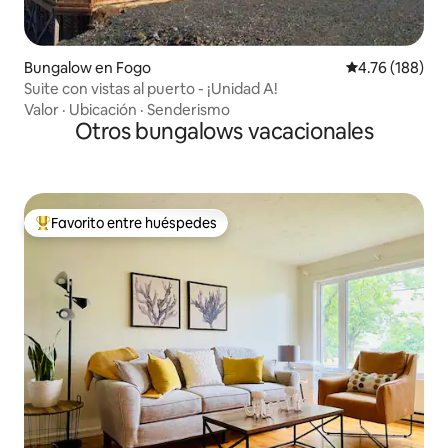
Bungalow en Fogo
Calificación p
4.76 (188)
Suite con vistas al puerto - ¡Unidad A!
Valor
·
Ubicación
·
Senderismo
Otros bungalows vacacionales
Favorito entre huéspedes
De los mejores en Favorito entre huéspedes