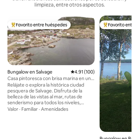
limpieza, entre otros aspectos.
Favorito entre huéspedes
Favorito entre
De los mejores en Favorito entre huéspedes
De los mejores en
Bungalow en Salvage
Calificación promedio: 4.91 de 5
4.91 (100)
Casa pintoresca con brisa marina en una
ciudad histórica.
Relájate o explora la histórica ciudad
pesquera de Salvage. Disfruta de la
belleza de las vistas al mar, rutas de
senderismo para todos los niveles,
playas de arena blanca prístina, pozos de
Valor
·
Familiar
·
Amenidades
agua locales, recolección de bayas y
restaurantes cercanos. Avistamiento de
ballenas: mejor a mediados de julio y
agosto; los icebergs se ven mejor a
finales de mayo y junio. Camina por la
Bungalow en Bayt