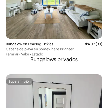
Bungalow en Leading Tickles
Calificación p
4.92 (39)
Cabaña de playa en Somewhere Brighter
Familiar
·
Valor
·
Estado
Bungalows privados
Superanfitrión
Superanfitrión