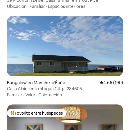
39 Mountain Drive; Casa familiar en Trout River
Ubicación
·
Familiar
·
Espacios interiores
Bungalow en Manche-d'Épée
Calificación pr
4.66 (190)
Casa Alain junto al agua Citq# 284605
Familiar
·
Valor
·
Calefacción
Favorito entre huéspedes
De los mejores en Favorito entre huéspedes