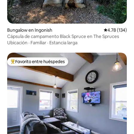
Bungalow en Ingonish
Calificación p
4.78 (134)
Cápsula de campamento Black Spruce en The Spruces
Ubicación
·
Familiar
·
Estancia larga
Favorito entre huéspedes
De los mejores en Favorito entre huéspedes