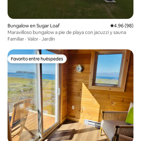
Bungalow en Sugar Loaf
Calificación p
4.96 (98)
Maravilloso bungalow a pie de playa con jacuzzi y sauna
Familiar
·
Valor
·
Jardín
Favorito entre huéspedes
Favorito entre huéspedes