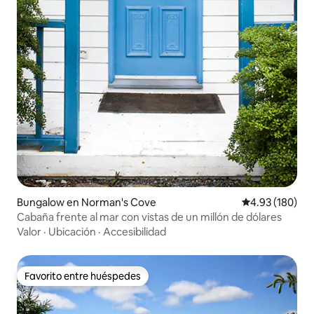
Bungalow en Norman's Cove
Calificación pr
4.93 (180)
Cabaña frente al mar con vistas de un millón de dólares
Valor
·
Ubicación
·
Accesibilidad
Favorito entre huéspedes
Favorito entre huéspedes