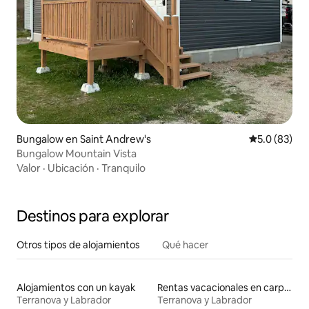
Bungalow en Saint Andrew's
Calificación
5.0 (83)
Bungalow Mountain Vista
Valor
·
Ubicación
·
Tranquilo
Destinos para explorar
Otros tipos de alojamientos
Qué hacer
Alojamientos con un kayak
Rentas vacacionales en carpas
Terranova y Labrador
Terranova y Labrador