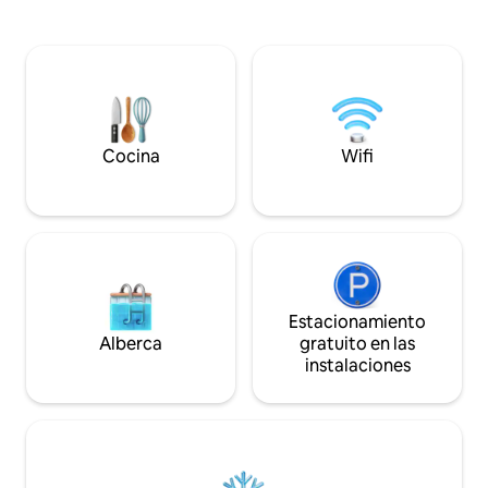
nosotros para rec
relajarse junto al océano. Disfruta de
personalizado. Ubicado en primera línea
hermosas vistas al mar, una cocina
de playa en Lifula
privada totalmente equipada, un
rodeado de cocote
dormitorio cómodo y tu propio espacio
directo a una bahía
al aire libre para relajarte después de
resguardada, perf
pasar el día surfeando, nadando o
Cuenta con 2 ampl
explorando la isla. Despierta con el
modernas habitacio
sonido de las olas, camina hasta la playa
Cocina
Wifi
Apertura suave -
en solo unos pasos.
Estacionamiento
Alberca
gratuito en las
instalaciones