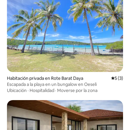
Habitación privada en Rote Barat Daya
Calificac
5 (3)
Escapada a la playa en un bungalow en Oeseli
Ubicación
·
Hospitalidad
·
Moverse por la zona