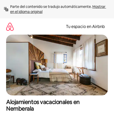
Ir
Parte del contenido se tradujo automáticamente. 
Mostrar 
al
en el idioma original
contenido
Tu espacio en Airbnb
Alojamientos vacacionales en
Nemberala