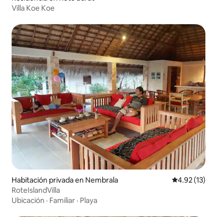
Villa Koe Koe
Habitación privada en Nembrala
Calificación 
4.92 (13)
RoteIslandVilla
Ubicación
·
Familiar
·
Playa