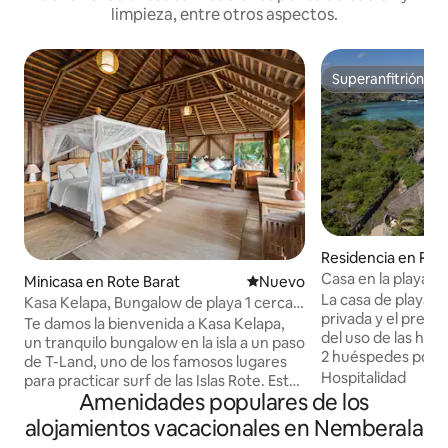
limpieza, entre otros aspectos.
Superanfitrión
Superanfitrión
Residencia en Rot
Casa en la playa R
Minicasa en Rote Barat
Nuevo alojamiento
Nuevo
La casa de playa R
Kasa Kelapa, Bungalow de playa 1 cerca
privada y el precio
de T-Land Break
Te damos la bienvenida a Kasa Kelapa,
del uso de las hab
un tranquilo bungalow en la isla a un paso
2 huéspedes por h
de T-Land, uno de los famosos lugares
dormitorios no uti
Hospitalidad
para practicar surf de las Islas Rote. Este
cerrados. Selecciona 2 huéspedes por
Amenidades populares de los
acogedor bungalow de estilo playero
habitación para obt
está diseñado para parejas, viajeros en
alojamientos vacacionales en Nemberala
correcta o ponte 
solitario y familias pequeñas que buscan