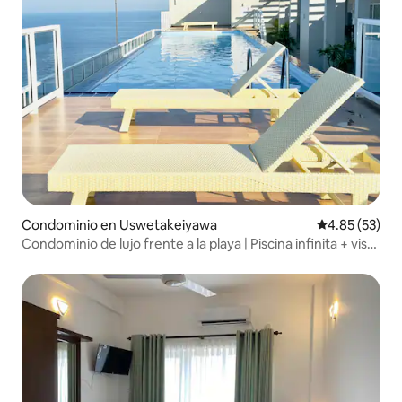
Condominio en Uswetakeiyawa
Calificación 
4.85 (53)
Condominio de lujo frente a la playa | Piscina infinita + vista
al mar