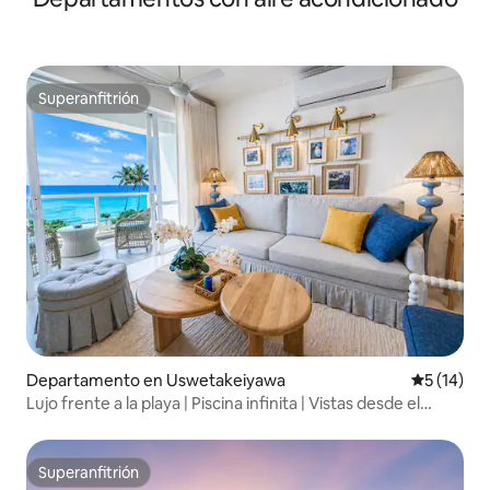
Superanfitrión
Superanfitrión
Departamento en Uswetakeiyawa
Calificaci
5 (14)
Lujo frente a la playa | Piscina infinita | Vistas desde el
balcón
Superanfitrión
Superanfitrión