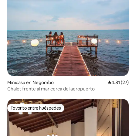
Minicasa en Negombo
Calificación 
4.81 (27)
Chalet frente al mar cerca del aeropuerto
Favorito entre huéspedes
Favorito entre huéspedes