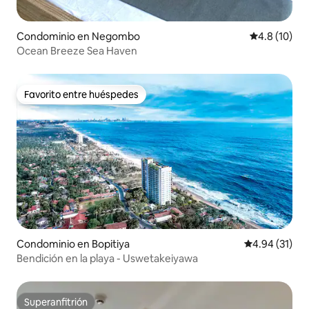
Condominio en Negombo
Calificación
4.8 (10)
Ocean Breeze Sea Haven
Favorito entre huéspedes
Favorito entre huéspedes
Condominio en Bopitiya
Calificación 
4.94 (31)
Bendición en la playa - Uswetakeiyawa
Superanfitrión
Superanfitrión