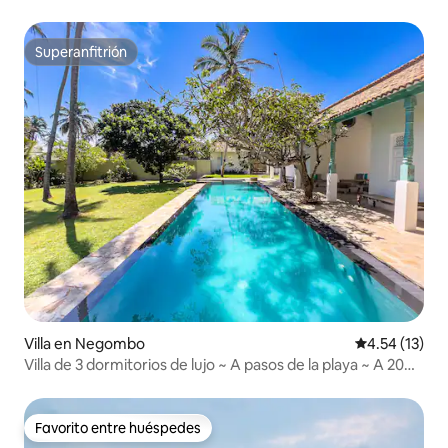
Superanfitrión
Superanfitrión
Villa en Negombo
Calificación 
4.54 (13)
Villa de 3 dormitorios de lujo ~ A pasos de la playa ~ A 20
minutos del aeropuerto ~ Aire acondicionado ~ Piscina ~
Jardín
Favorito entre huéspedes
Favorito entre huéspedes