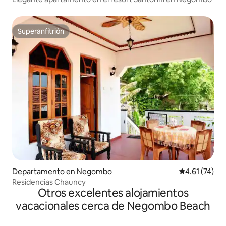
Superanfitrión
Superanfitrión
Departamento en Negombo
Calificación 
4.61 (74)
Residencias Chauncy
Otros excelentes alojamientos
vacacionales cerca de Negombo Beach