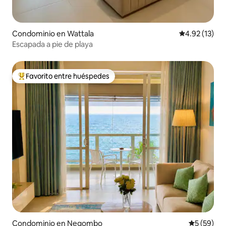
Condominio en Wattala
Calificación 
4.92 (13)
Escapada a pie de playa
Favorito entre huéspedes
De los mejores en Favorito entre huéspedes
Condominio en Negombo
Calificaci
5 (59)