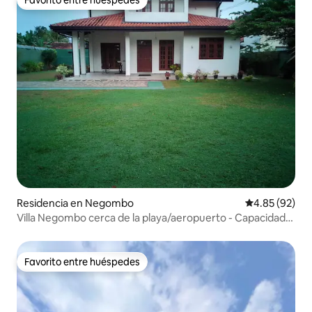
Favorito entre huéspedes
Residencia en Negombo
Calificación p
4.85 (92)
Villa Negombo cerca de la playa/aeropuerto - Capacidad
para 10 personas
Favorito entre huéspedes
Favorito entre huéspedes