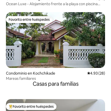
Ocean Luxe - Alojamiento frente a la playa con piscina
infinita
Favorito entre huéspedes
Favorito entre huéspedes
Condominio en Kochchikade
Calificación p
4.93 (28)
Mareas familiares
Casas para familias
Favorito entre huéspedes
De los mejores en Favorito entre huéspedes