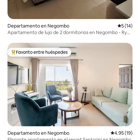
Departamento en Negombo
Calificaci
5 (14)
Apartamento de lujo de 2 dormitorios en Negombo - Ryke
Apartments
Favorito entre huéspedes
De los mejores en Favorito entre huéspedes
Departamento en Negombo
Calificación 
4.95 (19)
Elegante apartamento en el resort Santorini en Negombo