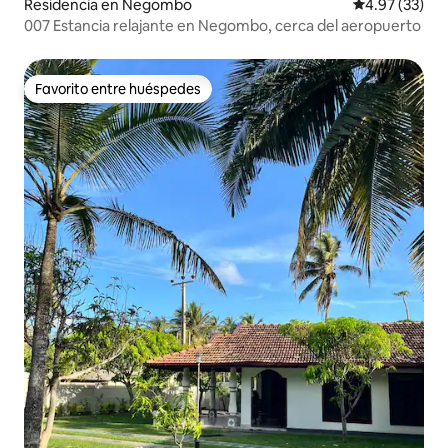
Residencia en Negombo
Calificación 
4.97 (33)
007 Estancia relajante en Negombo, cerca del aeropuerto
Favorito entre huéspedes
Favorito entre huéspedes