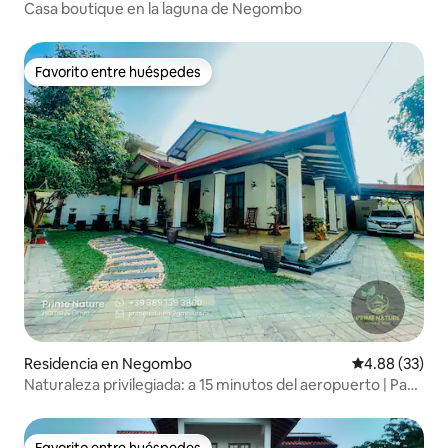
Casa boutique en la laguna de Negombo
Favorito entre huéspedes
Favorito entre huéspedes
Residencia en Negombo
Calificación p
4.88 (33)
Naturaleza privilegiada: a 15 minutos del aeropuerto | Paz
y tranquilidad
Favorito entre huéspedes