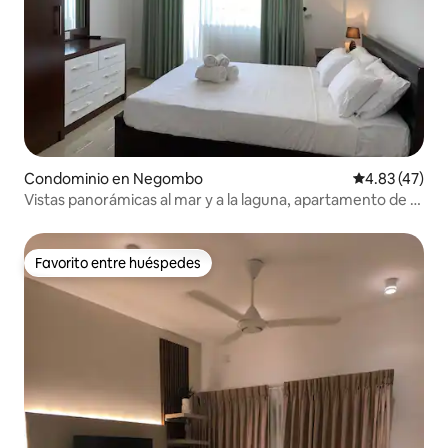
Condominio en Negombo
Calificación 
4.83 (47)
Vistas panorámicas al mar y a la laguna, apartamento de 2
dormitorios y 2 baños
Favorito entre huéspedes
Favorito entre huéspedes