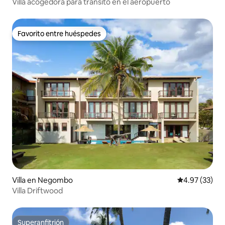
Villa acogedora para tránsito en el aeropuerto
Favorito entre huéspedes
Favorito entre huéspedes
Villa en Negombo
Calificación 
4.97 (33)
Villa Driftwood
Superanfitrión