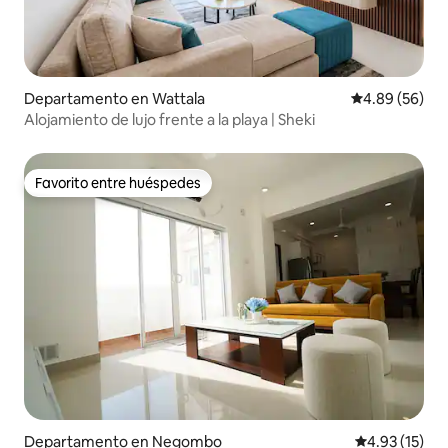
Departamento en Wattala
Calificación p
4.89 (56)
Alojamiento de lujo frente a la playa | Sheki
Favorito entre huéspedes
Favorito entre huéspedes
Departamento en Negombo
Calificación 
4.93 (15)