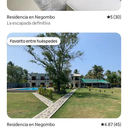
Residencia en Negombo
Calificaci
5 (30)
La escapada definitiva
Favorito entre huéspedes
Favorito entre huéspedes
Residencia en Negombo
Calificación 
4.87 (45)