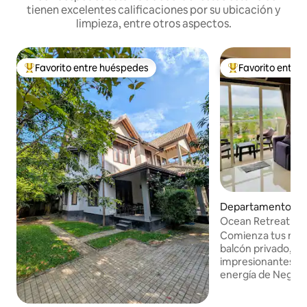
tienen excelentes calificaciones por su ubicación y
limpieza, entre otros aspectos.
Favorito entre huéspedes
Favorito entre
De los mejores en Favorito entre huéspedes
De los mejores en
Departamento e
Ocean Retreat N
con vistas al mar)
Comienza tus mañ
balcón privado, s
impresionantes vis
energía de Negom
noche de descans
relájate en el aco