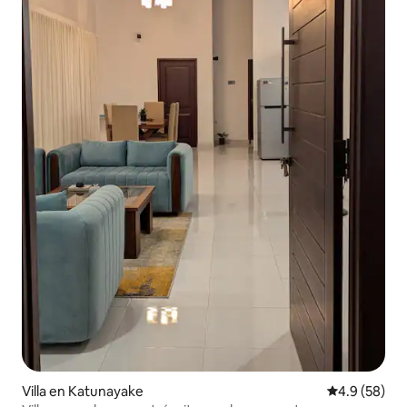
Villa en Katunayake
Calificación
4.9 (58)