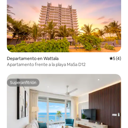
Departamento en Wattala
Calificac
5 (4)
Apartamento frente a la playa MaSa D12
Superanfitrión
Superanfitrión