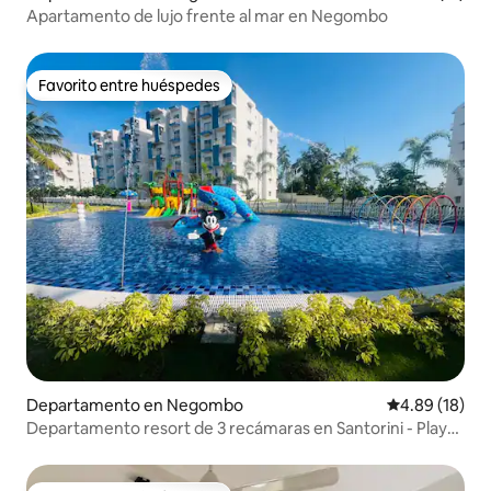
Apartamento de lujo frente al mar en Negombo
Favorito entre huéspedes
Favorito entre huéspedes
Departamento en Negombo
Calificación 
4.89 (18)
Departamento resort de 3 recámaras en Santorini - Playa
y aeropuerto de Negombo