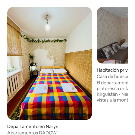
Habitación privad
Casa de huéspede
El departamento s
pintoresca orilla d
Kirguistán - Naryn
vistas a la montaña. Hay apartamento
habitaciones de 1 a
reservar. Agua cali
básicos, nevera, l
plancha, secador 
Departamento en Naryn
habitación está ce
Apartamentos DADOW
separada. Las cam