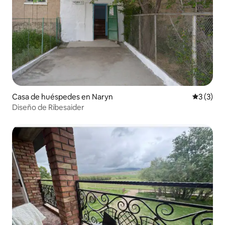
Casa de huéspedes en Naryn
Calificac
3 (3)
Diseño de Ribesaider