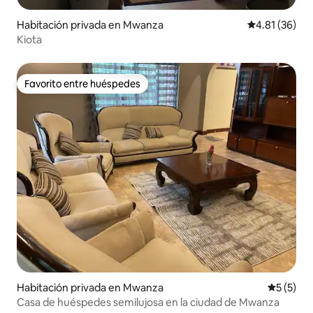
Habitación privada en Mwanza
Calificación 
4.81 (36)
Kiota
Favorito entre huéspedes
Favorito entre huéspedes
Habitación privada en Mwanza
Calificac
5 (5)
Casa de huéspedes semilujosa en la ciudad de Mwanza