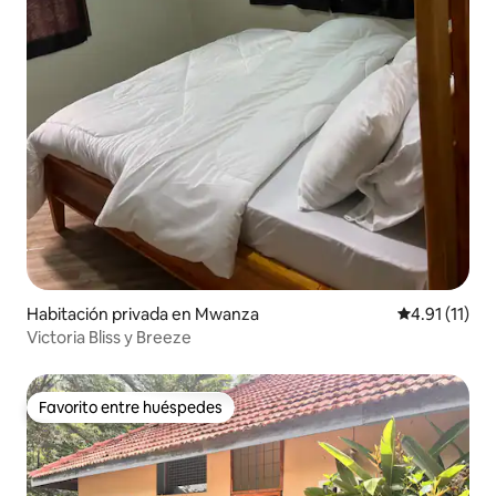
Habitación privada en Mwanza
Calificación 
4.91 (11)
Victoria Bliss y Breeze
Favorito entre huéspedes
Favorito entre huéspedes