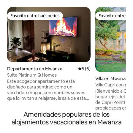
Favorito entre huéspedes
Favorito entre h
Favorito entre huéspedes
Favorito entre h
Departamento en Mwanza
Calificación promedio: 5 de
5 (6)
Suite Platinum Q Homes
Villa en Mwanza
Este acogedor apartamento está
Villa Capri con pisc
diseñado para sentirse como un
vistas al lago
¡Bienvenido a Capri
verdadero hogar, con muebles suaves
hogar lejos del ho
que lo invitan a relajarse, la sala de estar
de Capri Point! Una de las únicas
abierta fluye a la perfección hacia una
propiedades en Mw
cocina moderna y compacta, perfecta
Amenidades populares de los
(compartida).🏊 - M
tanto para comidas rápidas como para
Aparcamiento grat
alojamientos vacacionales en Mwanza
cocinar tranquilamente, mientras que el
instalaciones.🚗 -
dormitorio ofrece un refugio acogedor
columpio, árboles 
con ropa de cama lujosa e iluminación