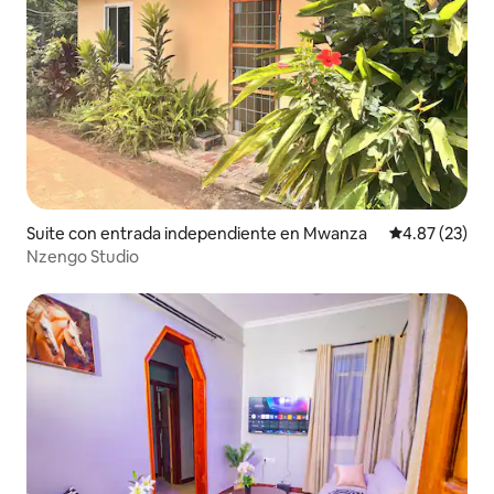
Suite con entrada independiente en Mwanza
Calificación 
4.87 (23)
Nzengo Studio