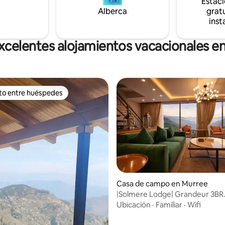
Estac
n una escapada relajante.
ahora para una experiencia
Alberca
gratu
e en el lugar más exclusivo de
inst
xcelentes alojamientos vacacionales e
ito entre huéspedes
ejores en Favorito entre huéspedes
Casa de campo en Murree
|Solmere Lodge| Grandeur 3BR
w/Basmnt|Vistas panorámicas
Ubicación
·
Familiar
·
Wifi