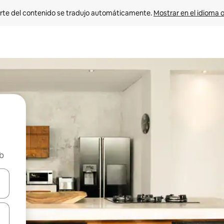
rte del contenido se tradujo automáticamente. 
Mostrar en el idioma o
nb
vegar usando las teclas de las flechas hacia arriba y hacia abajo, o b