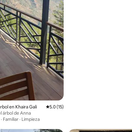
 4.75 de 5; 28 evaluaciones
rbol en Khaira Gali
Calificación promedio: 5.0 de 5; 15 evaluac
5.0 (15)
el árbol de Anna
·
Familiar
·
Limpieza