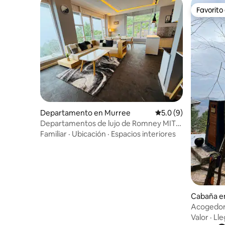
Favorito
Favorito
Departamento en Murree
Calificación promedi
5.0 (9)
Departamentos de lujo de Romney MIT
Murree
Familiar
·
Ubicación
·
Espacios interiores
Cabaña en
Acogedor 
nómadas 
Valor
·
Ll