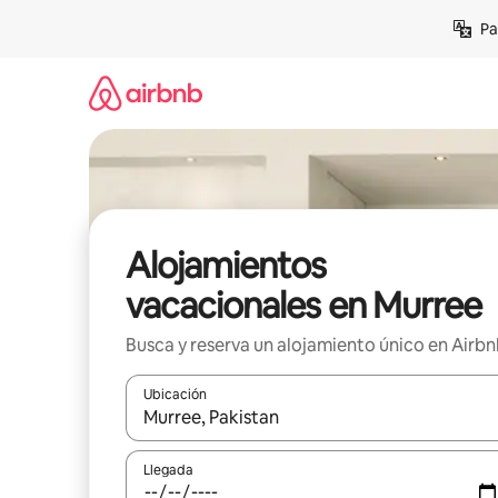
Ir
Pa
al
contenido
Alojamientos
vacacionales en Murree
Busca y reserva un alojamiento único en Airb
Ubicación
Cuando los resultados estén disponibles, podrás na
Llegada