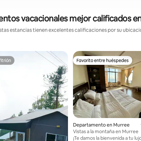
entos vacacionales mejor calificados e
tas estancias tienen excelentes calificaciones por su ubicació
itrión
Favorito entre huéspedes
itrión
Favorito entre huéspedes
: 5.0 de 5; 17 evaluaciones
Departamento en Murree
Vistas a la montaña en Murree
¡Te damos la bienvenida a tu luj