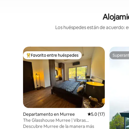
Alojami
Los huéspedes están de acuerdo: es
Favorito entre huéspedes
Superanf
De los mejores en Favorito entre huéspedes
Superanf
Departamento en Murree
Calificación promedio
5.0 (17)
The Glasshouse Murree | Vibras
panorámicas del valle
Descubre Murree de la manera más