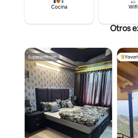
que busca
Cocina
¡Reserva 
Wifi
inolvidabl
Murree!
Otros e
Superanfitrión
Favor
Superanfitrión
De los m