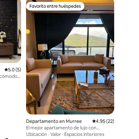
Favorito entre huéspedes
Favorito entre huéspedes
Calificación promedio: 5.0 de 5; 5 evaluaciones
5.0 (5)
, cómodo y
iones
Departamento en Murree
Calificación promedio:
4.95 (22)
El mejor apartamento de lujo con
cancelación gratuita
Ubicación
·
Valor
·
Espacios interiores