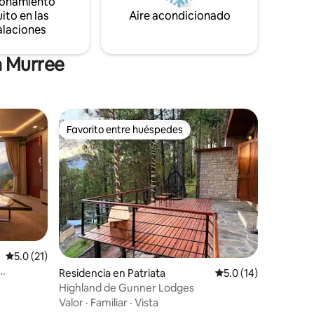
ionamiento
hacia GPO Chowk.
ito en las
Aire acondicionado
alaciones
n Murree
Favorito entre huéspedes
Favorito entre huéspedes
Calificación promedio: 5.0 de 5; 21 evaluaciones
5.0 (21)
Residencia en Patriata
Calificación promedi
5.0 (14)
Highland de Gunner Lodges
Valor
·
Familiar
·
Vista