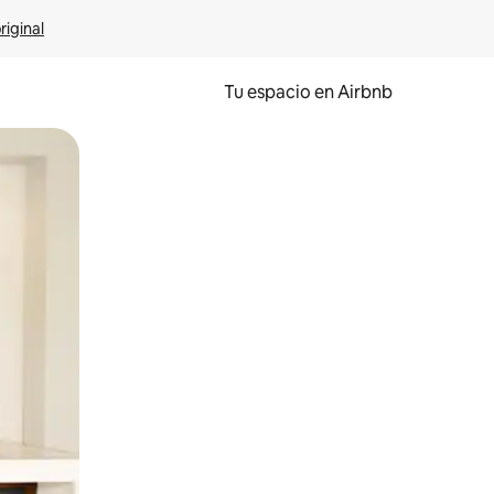
riginal
Tu espacio en Airbnb
ien tocando y deslizando la pantalla.