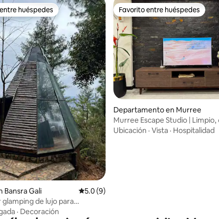
 entre huéspedes
Favorito entre huéspedes
 entre huéspedes
Favorito entre huéspedes
o: 5.0 de 5; 9 evaluaciones
Departamento en Murree
Murree Escape Studio | Limpio
tranquilo
Ubicación
·
Vista
·
Hospitalidad
 Bansra Gali
Calificación promedio: 5.0 de 5; 9 evaluac
5.0 (9)
glamping de lujo para
con vistas panorámicas
egada
·
Decoración