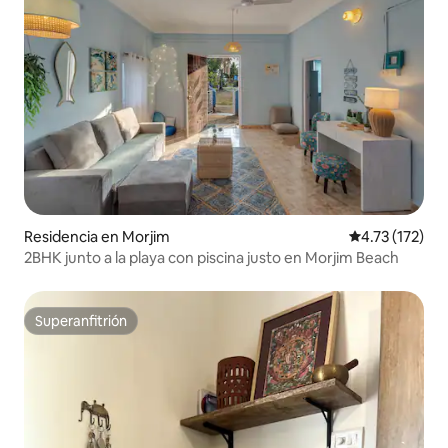
Residencia en Morjim
Calificación p
4.73 (172)
2BHK junto a la playa con piscina justo en Morjim Beach
Superanfitrión
Superanfitrión