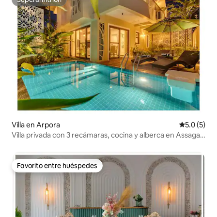
Superanfitrión
Villa en Arpora
Calificació
5.0 (5)
Villa privada con 3 recámaras, cocina y alberca en Assagao
| Sukham Stays
Favorito entre huéspedes
Favorito entre huéspedes