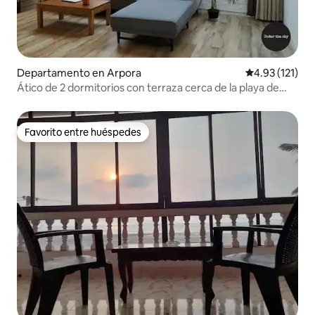
Departamento en Arpora
Calificación p
4.93 (121)
Ático de 2 dormitorios con terraza cerca de la playa de
Vagator
Favorito entre huéspedes
Favorito entre huéspedes