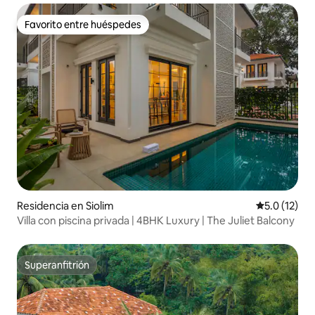
Favorito entre huéspedes
Favorito entre huéspedes
Residencia en Siolim
Calificación
5.0 (12)
Villa con piscina privada | 4BHK Luxury | The Juliet Balcony
Superanfitrión
Superanfitrión