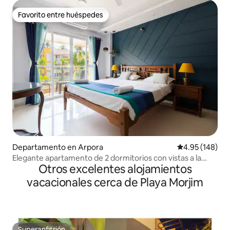
Favorito entre huéspedes
Favorito entre huéspedes
Departamento en Arpora
Calificación pr
4.95 (148)
Elegante apartamento de 2 dormitorios con vistas a la
Otros excelentes alojamientos
piscina en Anjuna Vagator
vacacionales cerca de Playa Morjim
Superanfitrión