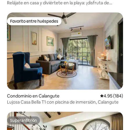
Relájate en casa y diviértete en la playa: ¡disfruta de
Mango!
Favorito entre huéspedes
Favorito entre huéspedes
Condominio en Calangute
Calificación pr
4.95 (184)
Lujosa Casa Bella T1 con piscina de inmersión, Calangute
Superanfitrión
Superanfitrión