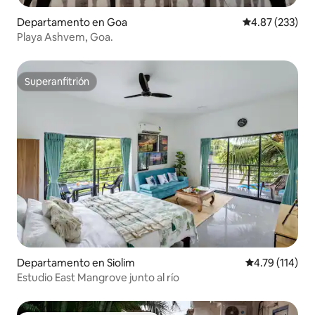
Departamento en Goa
Calificación pr
4.87 (233)
Playa Ashvem, Goa.
Superanfitrión
Superanfitrión
Departamento en Siolim
Calificación p
4.79 (114)
Estudio East Mangrove junto al río