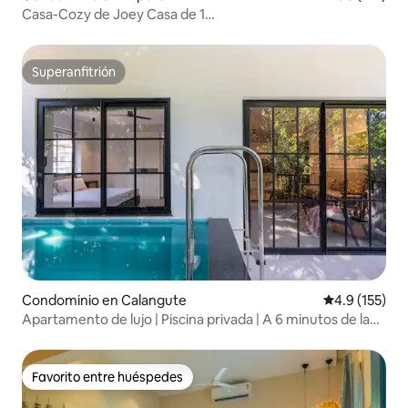
Casa-Cozy de Joey Casa de 1
habitación/Piscina/Assagao/Goa del Norte
Superanfitrión
Superanfitrión
Condominio en Calangute
Calificación 
4.9 (155)
Apartamento de lujo | Piscina privada | A 6 minutos de la
playa
Favorito entre huéspedes
Favorito entre huéspedes