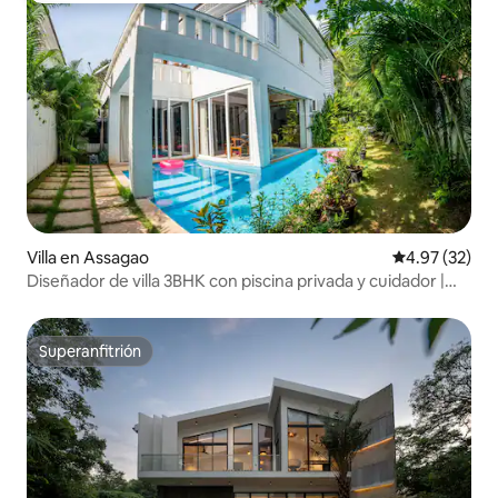
Villa en Assagao
Calificación 
4.97 (32)
Diseñador de villa 3BHK con piscina privada y cuidador |
Assagao
Superanfitrión
Superanfitrión