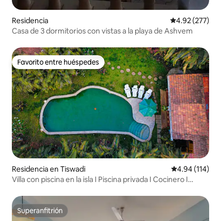
Residencia
Calificación pr
4.92 (277)
Casa de 3 dormitorios con vistas a la playa de Ashvem
Favorito entre huéspedes
Favorito entre huéspedes
Residencia en Tiswadi
Calificación p
4.94 (114)
Villa con piscina en la isla I Piscina privada I Cocinero I
Personal I WIFI
Superanfitrión
Superanfitrión