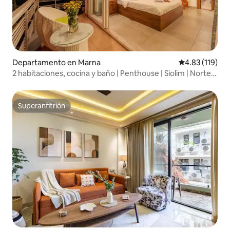
Departamento en Marna
Calificación p
4.83 (119)
2 habitaciones, cocina y baño | Penthouse | Siolim | Norte
de Goa
Superanfitrión
Superanfitrión