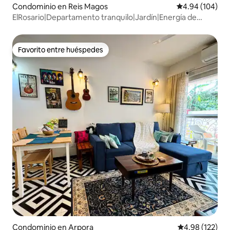
Condominio en Reis Magos
Calificación pr
4.94 (104)
ElRosario|Departamento tranquilo|Jardín|Energía de
respaldo|Alberca
Favorito entre huéspedes
Favorito entre huéspedes
Condominio en Arpora
Calificación p
4.98 (122)