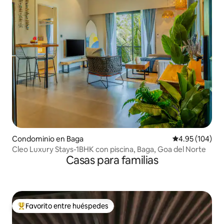
Condominio en Baga
Calificación pr
4.95 (104)
Cleo Luxury Stays-1BHK con piscina, Baga, Goa del Norte
Casas para familias
Favorito entre huéspedes
De los mejores en Favorito entre huéspedes