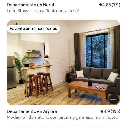
Departamento en Nerul
Calificación p
4.85 (171)
Leen Stays - ¡Lujoso 1bhk con jacuzzi!
Favorito entre huéspedes
Favorito entre huéspedes
Departamento en Arpora
Calificación 
4.9 (195)
Moderno 1 dormitorio con piscina y gimnasio, a 7 minutos
a pie de la playa de Vagator