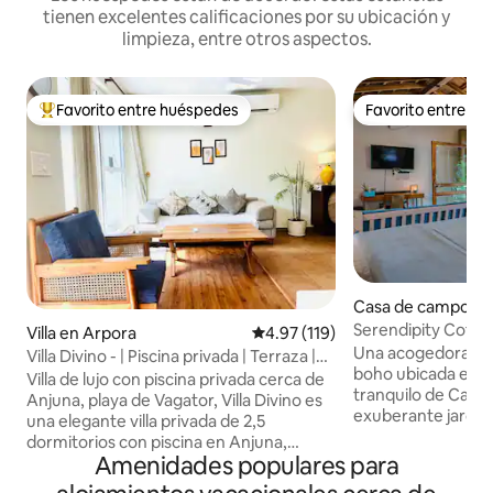
tienen excelentes calificaciones por su ubicación y
limpieza, entre otros aspectos.
Favorito entre huéspedes
Favorito entre h
De los mejores en Favorito entre huéspedes
Favorito entre h
Casa de campo en
e
Serendipity Cottag
Villa en Arpora
Calificación promedio: 4.97 de 5
4.97 (119)
en Calangute-Bag
Una acogedora cas
Villa Divino - | Piscina privada | Terraza |
boho ubicada en u
WiFi | Playa
Villa de lujo con piscina privada cerca de
tranquilo de Calan
Anjuna, playa de Vagator, Villa Divino es
exuberante jardín 
una elegante villa privada de 2,5
este espacio trans
dormitorios con piscina en Anjuna,
amplitud y una pro
Amenidades populares para
escondida en un exuberante y tranquilo
tipo de lugar don
cinturón verde, pero a pocos minutos de