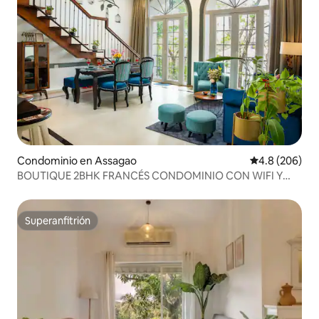
Condominio en Assagao
Calificación p
4.8 (206)
BOUTIQUE 2BHK FRANCÉS CONDOMINIO CON WIFI Y
PISCINA ASSAGAO
Superanfitrión
Superanfitrión