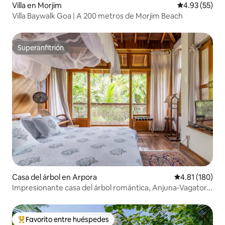
Villa en Morjim
Calificación 
4.93 (55)
Villa Baywalk Goa | A 200 metros de Morjim Beach
Superanfitrión
Superanfitrión
Casa del árbol en Arpora
Calificación p
4.81 (180)
Impresionante casa del árbol romántica, Anjuna-Vagator,
Goa del Norte
Favorito entre huéspedes
De los mejores en Favorito entre huéspedes