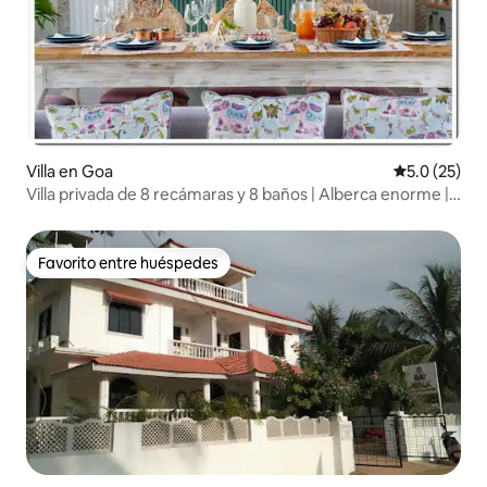
Villa en Goa
Calificación
5.0 (25)
Villa privada de 8 recámaras y 8 baños | Alberca enorme |
A 150 m de la playa de Morjim
Favorito entre huéspedes
Favorito entre huéspedes