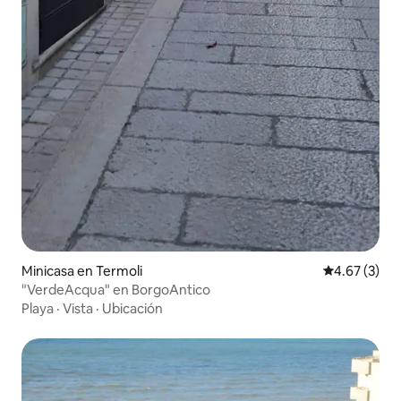
Minicasa en Termoli
Calificación
4.67 (3)
"VerdeAcqua" en BorgoAntico
Playa
·
Vista
·
Ubicación