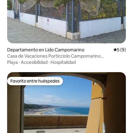
Departamento en Lido Campomarino
Calificac
5 (9)
Casa de Vacaciones Porticciolo Campomarino
Lido/Termoli
Playa
·
Accesibilidad
·
Hospitalidad
Favorito entre huéspedes
Favorito entre huéspedes