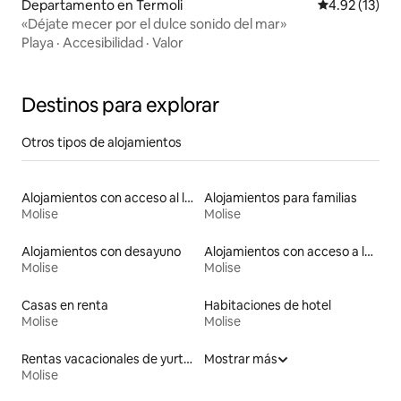
Departamento en Termoli
Calificación 
4.92 (13)
«Déjate mecer por el dulce sonido del mar»
Playa
·
Accesibilidad
·
Valor
Destinos para explorar
Otros tipos de alojamientos
Alojamientos con acceso al lago
Alojamientos para familias
Molise
Molise
Alojamientos con desayuno
Alojamientos con acceso a las pistas de esquí
Molise
Molise
Casas en renta
Habitaciones de hotel
Molise
Molise
Rentas vacacionales de yurtas con jacuzzi
Mostrar más
Molise