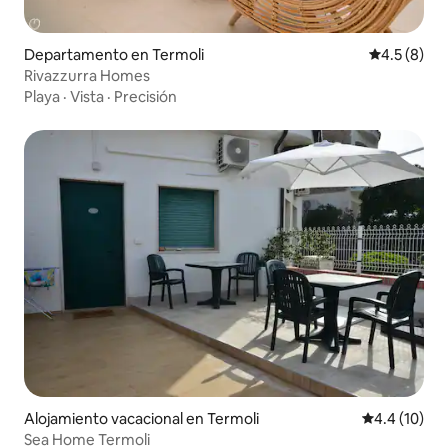
Departamento en Termoli
Calificació
4.5 (8)
Rivazzurra Homes
Playa
·
Vista
·
Precisión
Alojamiento vacacional en Termoli
Calificación
4.4 (10)
Sea Home Termoli