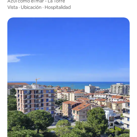
Azul como el mar - La Torre
Vista
·
Ubicación
·
Hospitalidad