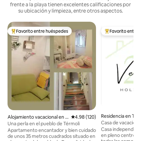
frente a la playa tienen excelentes calificaciones por
su ubicación y limpieza, entre otros aspectos.
Favorito entre huéspedes
Favorito entre
De los mejores en Favorito entre huéspedes
De los mejores en
Residencia en Ter
Alojamiento vacacional en T
Calificación promedio: 4.98 de 5
4.98 (120)
Casa de vacacione
ermoli
Una perla en el pueblo de Térmoli
Casa independient
Apartamento encantador y bien cuidado
en pleno centro hi
de unos 35 metros cuadrados situado en