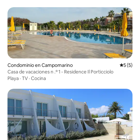
Condominio en Campomarino
Calificac
5 (5)
Casa de vacaciones n .º 1 - Residence Il Porticciolo
Playa
·
TV
·
Cocina