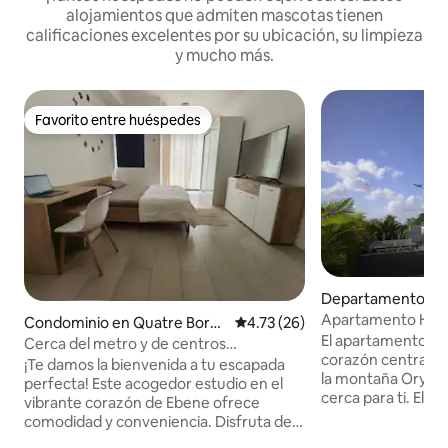
alojamientos que admiten mascotas tienen
calificaciones excelentes por su ubicación, su limpieza
y mucho más.
Favorito entre huéspedes
Favorito entre huéspedes
Departamento en
Apartamento Hill 
Condominio en Quatre Born
Calificación promedio: 4.73 de 
4.73 (26)
El apartamento est
es
Cerca del metro y de centros
corazón central de
comerciales
¡Te damos la bienvenida a tu escapada
la montaña Ory, e
perfecta! Este acogedor estudio en el
cerca para ti. El 
vibrante corazón de Ebene ofrece
completamente a
comodidad y conveniencia. Disfruta de
muebles modernos
un fácil acceso al metro, centros