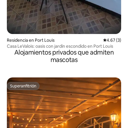
Residencia en Port Louis
Calificación
4.67 (3)
Casa LeValois: oasis con jardín escondido en Port Louis
Alojamientos privados que admiten
mascotas
Superanfitrión
Superanfitrión