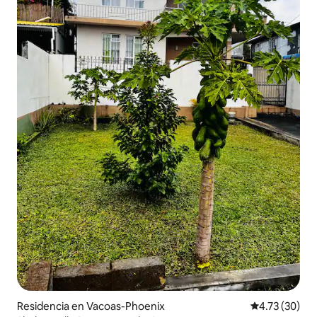
Residencia en Vacoas-Phoenix
Calificación 
4.73 (30)