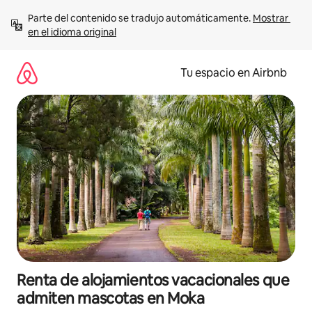
Ir
Parte del contenido se tradujo automáticamente. 
Mostrar 
al
en el idioma original
contenido
Tu espacio en Airbnb
Renta de alojamientos vacacionales que
admiten mascotas en Moka