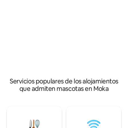
minimalista. La ca
comerciales y hermosas playas. En la
atractiva del dep
planta baja, encuentra un patio de
jardín, que permi
comidas, una cafetería y una tienda de
con la naturaleza
comestibles. ¡Todo lo que necesitas está
tranquila. Un largo sendero para correr
aquí! Con seguridad las 24 horas, los 7
rodea la montaña, p
días de la semana y un ascensor para
Muy cerca se encu
facilitar el acceso, te sentirás como en
comercial Bagatelle
casa. Un gimnasio está a pocos pasos de
Promenade, Tribeca
tu estilo de vida activo. Para viajes de
Ebene Cyber City 
negocios o de placer, reserva tu estancia
hoy mismo y experimenta lo mejor de
Mauricio.
Servicios populares de los alojamientos
que admiten mascotas en Moka