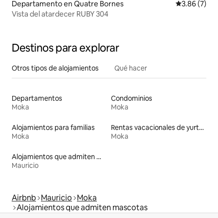
Departamento en Quatre Bornes
Calificación
3.86 (7)
Vista del atardecer RUBY 304
Destinos para explorar
Otros tipos de alojamientos
Qué hacer
Departamentos
Condominios
Moka
Moka
Alojamientos para familias
Rentas vacacionales de yurtas con jacuzzi
Moka
Moka
Alojamientos que admiten mascotas
Mauricio
Airbnb
Mauricio
Moka
Alojamientos que admiten mascotas