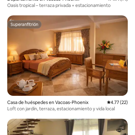
Oasis tropical – terraza privada + estacionamiento
Superanfitrión
Superanfitrión
Casa de huéspedes en Vacoas-Phoenix
Calificación 
4.77 (22)
Loft con jardín, terraza, estacionamiento y vida local