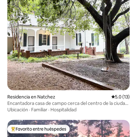
Residencia en Natchez
Calificación
5.0 (13)
Encantadora casa de campo cerca del centro de la ciudad
y del río
Ubicación
·
Familiar
·
Hospitalidad
Favorito entre huéspedes
De los mejores en Favorito entre huéspedes