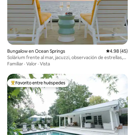
Bungalow en Ocean Springs
Calificación 
4.98 (45)
Solárium frente al mar, jacuzzi, observación de estrellas,
fogata
Familiar
·
Valor
·
Vista
Favorito entre huéspedes
De los mejores en Favorito entre huéspedes