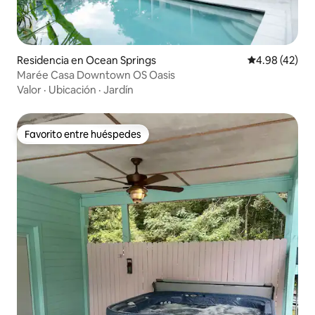
Residencia en Ocean Springs
Calificación 
4.98 (42)
Marée Casa Downtown OS Oasis
Valor
·
Ubicación
·
Jardín
Favorito entre huéspedes
Favorito entre huéspedes