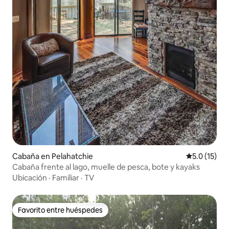
Cabaña en Pelahatchie
Calificación
5.0 (15)
Cabaña frente al lago, muelle de pesca, bote y kayaks
Ubicación
·
Familiar
·
TV
Favorito entre huéspedes
Favorito entre huéspedes