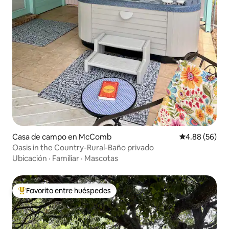
Casa de campo en McComb
Calificación p
4.88 (56)
Oasis in the Country-Rural-Baño privado
Ubicación
·
Familiar
·
Mascotas
Favorito entre huéspedes
De los mejores en Favorito entre huéspedes