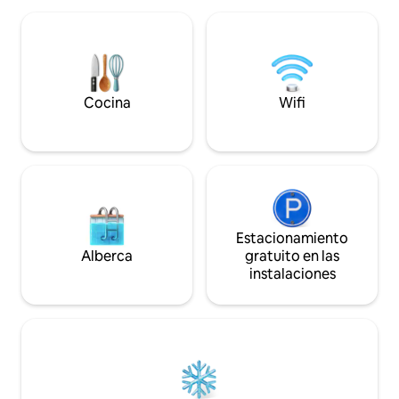
remotos caminos forestales. Los coches
para los días calur
deportivos no funcionan bien aquí. Ten
mesa, futbolín, da
en cuenta que la dirección que aparece
al aire libre, palom
en Airbnb no es nuestra ubicación. Te
refrigerios/café y 
enviaré las indicaciones por correo
¡Vecinos increíbles
electrónico.
necesitas para te
Cocina
Wifi
Estacionamiento
Alberca
gratuito en las
instalaciones