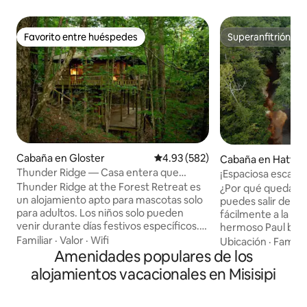
Favorito entre huéspedes
Superanfitrión
Favorito entre huéspedes
Superanfitrión
Cabaña en Gloster
Calificación promedio: 4.93 de 5
4.93 (582)
Cabaña en Hattie
Thunder Ridge — Casa entera que
¡Espaciosa escapad
admite mascotas cerca de NOLA
Thunder Ridge at the Forest Retreat es
¿Por qué quedarte
un alojamiento apto para mascotas solo
puedes salir de la
para adultos. Los niños solo pueden
fácilmente a la ciu
venir durante días festivos específicos.
hermoso Paul b? 
Tu casa estará abierta. La entrada es a
en 8 minutos?Tech
Familiar
·
Valor
·
Wifi
Ubicación
·
Familia
las 15:00 horas. Aquí estás rodeado por
Amenidades populares de los
columpio de cuerda
el Bosque Nacional Homochitto. Lleva un
interiores/exterio
alojamientos vacacionales en Misisipi
pícnic a los bancos de arena a lo largo del
de leña, todo con v
prístino arroyo de manantial. Camina o
terraza en la plant
monta en bicicleta de montaña por los
espacio de activid