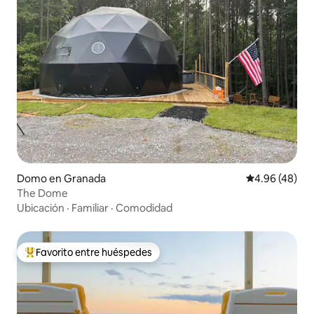
Domo en Granada
Calificación p
4.96 (48)
The Dome
Ubicación
·
Familiar
·
Comodidad
Favorito entre huéspedes
De los mejores en Favorito entre huéspedes