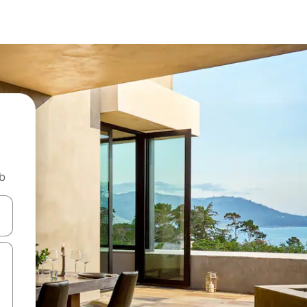
nb
vegar usando las teclas de las flechas hacia arriba y hacia abajo, o b