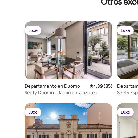
Otros exce
Luxe
Luxe
Luxe
Luxe
Departamento en Duomo
Calificación promedio:
4.89 (85)
Departam
Seety Duomo - Jardín en la azotea
Seety Esp
Luxe
Luxe
Luxe
Luxe