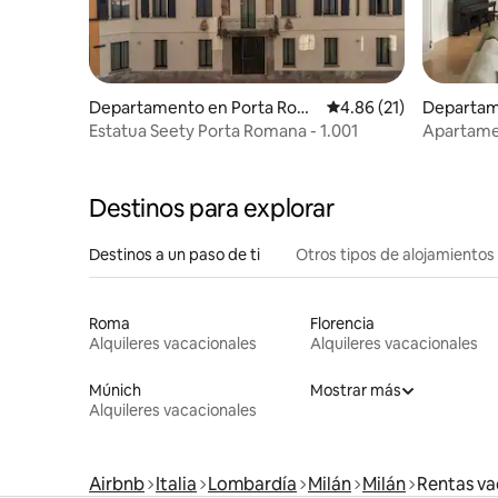
Departamento en Porta Rom
Calificación promedio:
4.86 (21)
Departa
ana
Estatua Seety Porta Romana - 1.001
Apartamen
con jardín
Destinos para explorar
Destinos a un paso de ti
Otros tipos de alojamientos
Roma
Florencia
Alquileres vacacionales
Alquileres vacacionales
Múnich
Mostrar más
Alquileres vacacionales
Airbnb
Italia
Lombardía
Milán
Milán
Rentas va