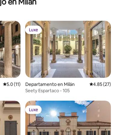
jo en Milán
Luxe
Luxe
iones
Calificación promedio: 5.0 de 5; 11 evaluaciones
5.0 (11)
Departamento en Milán
Calificación promedio:
4.85 (27)
Seety Espartaco - 105
Luxe
Luxe