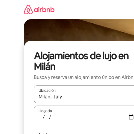
Ir
al
contenido
Alojamientos de lujo en
Milán
Busca y reserva un alojamiento único en Airb
Ubicación
Cuando los resultados estén disponibles, podrás na
Llegada