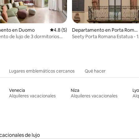
 4.86 de 5; 21 evaluaciones
mento en Duomo
Calificación promedio: 4.8 de 5; 5 evaluac
4.8 (5)
Departamento en Porta Roma
na
to de lujo de 3 dormitorios
Seety Porta Romana Estatua - 1
Lugares emblemáticos cercanos
Qué hacer
Venecia
Niza
Ly
Alquileres vacacionales
Alquileres vacacionales
Alq
cacionales de lujo