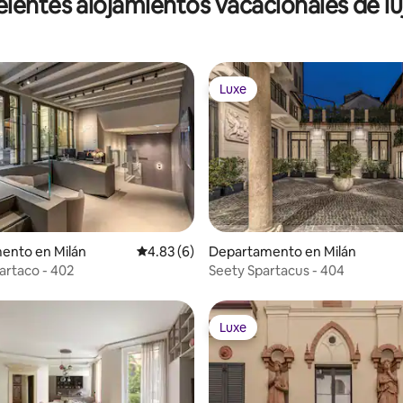
lentes alojamientos vacacionales de lu
Luxe
Luxe
 4.89 de 5; 85 evaluaciones
ento en Milán
Calificación promedio: 4.83 de 5; 6 evaluac
4.83 (6)
Departamento en Milán
artaco - 402
Seety Spartacus - 404
Luxe
Luxe