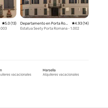
iones
Calificación promedio: 5.0 de 5; 13 evaluaciones
5.0 (13)
Departamento en Porta Rom
Calificación promedio:
4.93 (14)
ana
.003
Estatua Seety Porta Romana - 1.002
on
Marsella
uileres vacacionales
Alquileres vacacionales