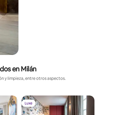
ados en Milán
n y limpieza, entre otros aspectos.
Departam
Luxe
Luxe
Luxe
Luxe
o
Dimora El
Inmerso e