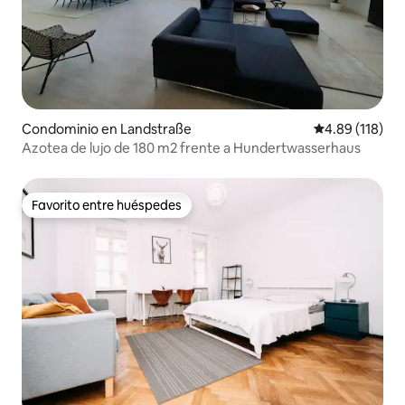
Condominio en Landstraße
Calificación p
4.89 (118)
Azotea de lujo de 180 m2 frente a Hundertwasserhaus
Favorito entre huéspedes
Favorito entre huéspedes