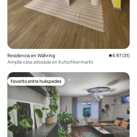
Residencia en Währing
Calificación 
4.97 (31)
Amplia casa adosada en Kutschkermarkt
Favorito entre huéspedes
Favorito entre huéspedes