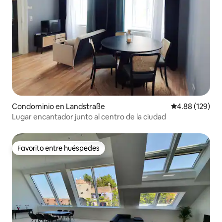
Condominio en Landstraße
Calificación pr
4.88 (129)
Lugar encantador junto al centro de la ciudad
Favorito entre huéspedes
Favorito entre huéspedes