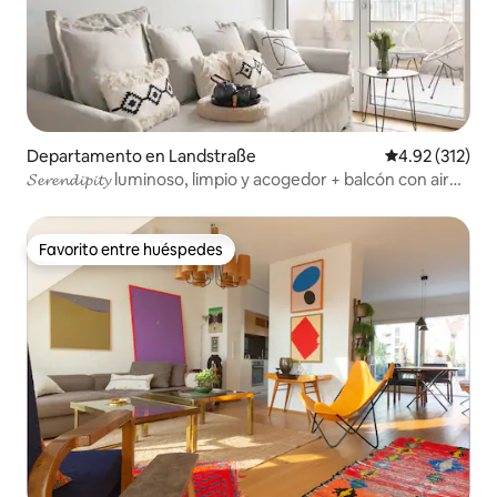
Departamento en Landstraße
Calificación p
4.92 (312)
𝓢𝓮𝓻𝓮𝓷𝓭𝓲𝓹𝓲𝓽𝔂 luminoso, limpio y acogedor + balcón con aire
acondicionado
Favorito entre huéspedes
Favorito entre huéspedes