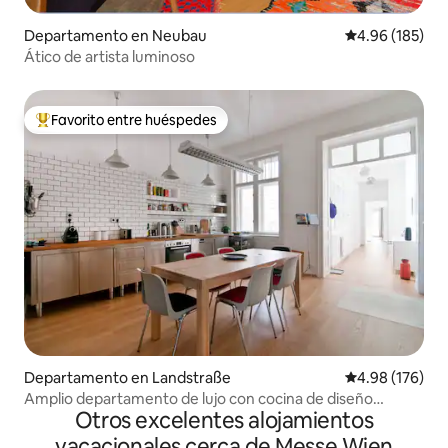
Departamento en Neubau
Calificación pr
4.96 (185)
Ático de artista luminoso
Favorito entre huéspedes
De los mejores en Favorito entre huéspedes
Departamento en Landstraße
Calificación pr
4.98 (176)
Amplio departamento de lujo con cocina de diseño
Otros excelentes alojamientos
(2 habitaciones + AC)
vacacionales cerca de Messe Wien