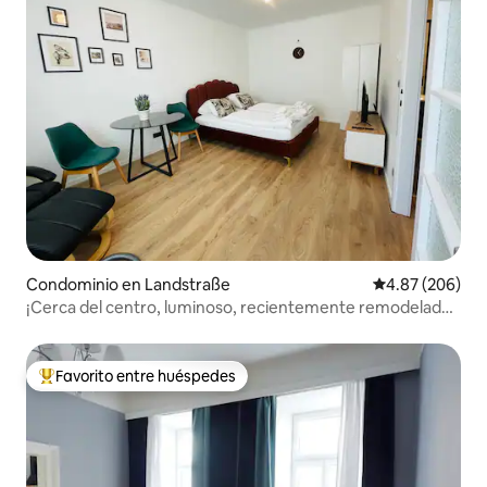
Condominio en Landstraße
Calificación pr
4.87 (206)
¡Cerca del centro, luminoso, recientemente remodelado!
(LÖW)
Favorito entre huéspedes
De los mejores en Favorito entre huéspedes