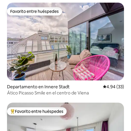
Favorito entre huéspedes
Favorito entre huéspedes
Departamento en Innere Stadt
Calificación p
4.94 (33)
Ático Picasso Smile en el centro de Viena
Favorito entre huéspedes
De los mejores en Favorito entre huéspedes