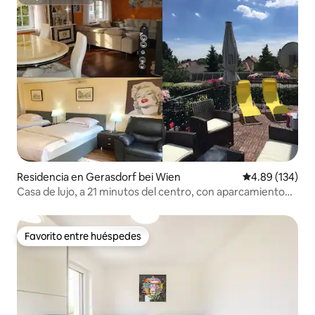
Superanfitrión
Residencia en Gerasdorf bei Wien
Calificación pr
4.89 (134)
Casa de lujo, a 21 minutos del centro, con aparcamiento
gratuito.
Favorito entre huéspedes
Favorito entre huéspedes