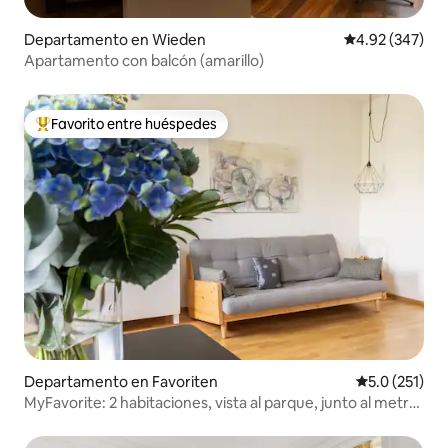
Departamento en Wieden
Calificación pr
4.92 (347)
Apartamento con balcón (amarillo)
Favorito entre huéspedes
De los mejores en Favorito entre huéspedes
Departamento en Favoriten
Calificación 
5.0 (251)
MyFavorite: 2 habitaciones, vista al parque, junto al metro,
aire acondicionado