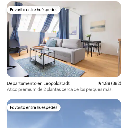
Favorito entre huéspedes
Favorito entre huéspedes
Departamento en Leopoldstadt
Calificación pr
4.88 (382)
Ático premium de 2 plantas cerca de los parques más
grandes de Viena
Favorito entre huéspedes
Favorito entre huéspedes