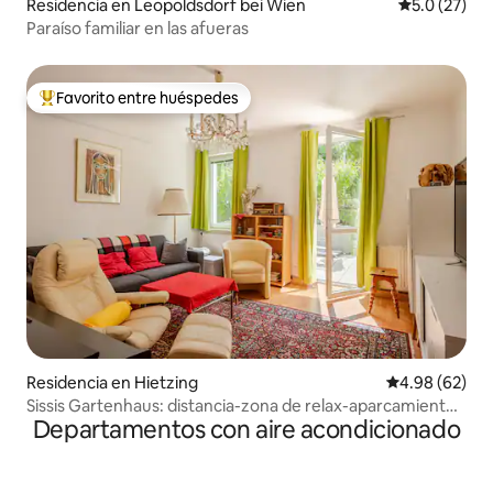
Residencia en Leopoldsdorf bei Wien
Calificación
5.0 (27)
Paraíso familiar en las afueras
Favorito entre huéspedes
De los mejores en Favorito entre huéspedes
Residencia en Hietzing
Calificación p
4.98 (62)
Sissis Gartenhaus: distancia-zona de relax-aparcamiento
Departamentos con aire acondicionado
techado