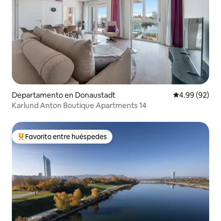
Departamento en Donaustadt
Calificación p
4.99 (92)
Karlund Anton Boutique Apartments 14
Favorito entre huéspedes
De los mejores en Favorito entre huéspedes