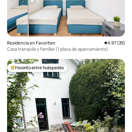
Residencia en Favoriten
Calificación 
4.97 (35)
Casa tranquila y familiar (1 plaza de aparcamiento)
Favorito entre huéspedes
De los mejores en Favorito entre huéspedes