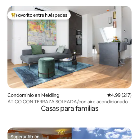
Favorito entre huéspedes
De los mejores en Favorito entre huéspedes
Condominio en Meidling
Calificación p
4.99 (217)
ÁTICO CON TERRAZA SOLEADA/con aire acondicionado,
Casas para familias
cerca del METRO
Superanfitrión