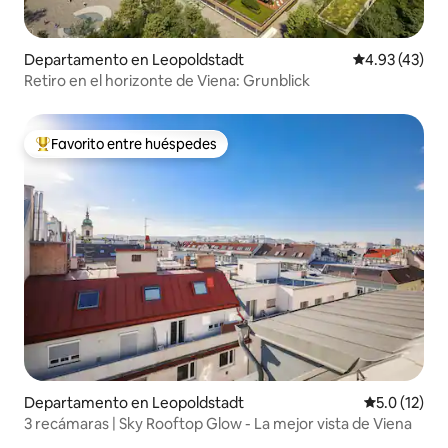
Departamento en Leopoldstadt
Calificación 
4.93 (43)
Retiro en el horizonte de Viena: Grunblick
Favorito entre huéspedes
De los mejores en Favorito entre huéspedes
Departamento en Leopoldstadt
Calificación
5.0 (12)
3 recámaras | Sky Rooftop Glow - La mejor vista de Viena