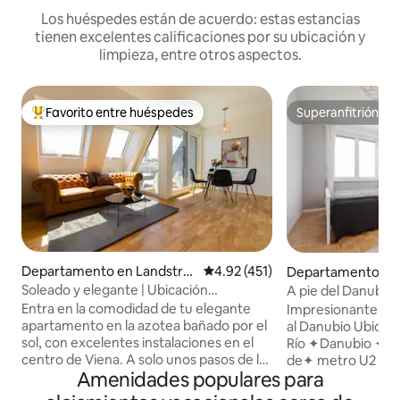
Los huéspedes están de acuerdo: estas estancias
tienen excelentes calificaciones por su ubicación y
limpieza, entre otros aspectos.
Favorito entre huéspedes
Superanfitrión
De los mejores en Favorito entre huéspedes
Superanfitrión
Departamento en Landstra
Calificación promedio: 4.92 de 5
4.92 (451)
Departamento en 
ße
adt
Soleado y elegante | Ubicación
A pie del Danubio,
privilegiada, cama tamaño king y balcón
vistas, 1 mes+
Entra en la comodidad de tu elegante
Impresionante vist
apartamento en la azotea bañado por el
al Danubio Ubicación, a solo unos pasos
sol, con excelentes instalaciones en el
Río ✦Danubio ✦Ico
centro de Viena. A solo unos pasos de la
de✦ metro U2 y a
Amenidades populares para
vibrante Radetzkyplatz y del río Danubio,
✦Universidades 
el apartamento promete un refugio
Freud Centro de 