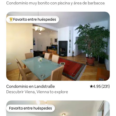
Condominio muy bonito con piscina y área de barbacoa
Favorito entre huéspedes
De los mejores en Favorito entre huéspedes
Condominio en Landstraße
Calificación p
4.95 (231)
Descubrir Viena, Vienna to explore
Favorito entre huéspedes
Favorito entre huéspedes