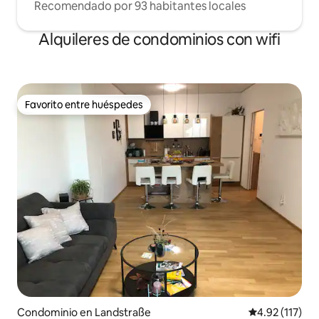
Recomendado por 93 habitantes locales
Alquileres de condominios con wifi
Favorito entre huéspedes
Favorito entre huéspedes
Condominio en Landstraße
Calificación p
4.92 (117)