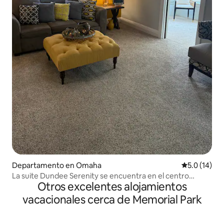
Departamento en Omaha
Calificación
5.0 (14)
La suite Dundee Serenity se encuentra en el centro
Otros excelentes alojamientos
histórico de Dundee
vacacionales cerca de Memorial Park