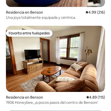
Residencia en Benson
Calificación pr
4.99 (216)
Una joya totalmente equipada y céntrica.
Favorito entre huéspedes
Favorito entre huéspedes
Residencia en Benson
Calificación p
4.89 (115)
1906 Honeybee, ¡a pocos pasos del centro de Benson!