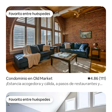
minutos del centro de Omaha
Favorito entre huéspedes
Favorito entre huéspedes
Condominio en Old Market
Calificación p
4.86 (111)
¡Estancia acogedora y cálida, a pasos de restaurantes y
atracciones!
Favorito entre huéspedes
Favorito entre huéspedes