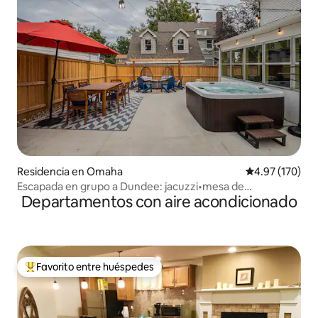
Residencia en Omaha
Calificación p
4.97 (170)
Escapada en grupo a Dundee: jacuzzi•mesa de
Departamentos con aire acondicionado
billar•fogata•
Favorito entre huéspedes
De los mejores en Favorito entre huéspedes