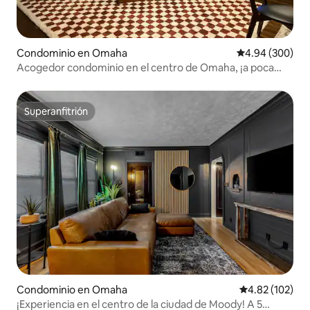
Condominio en Omaha
Calificación pr
4.94 (300)
Acogedor condominio en el centro de Omaha, ¡a poca
distancia a pie del Old Market!
Superanfitrión
Superanfitrión
Condominio en Omaha
Calificación p
4.82 (102)
¡Experiencia en el centro de la ciudad de Moody! A 5