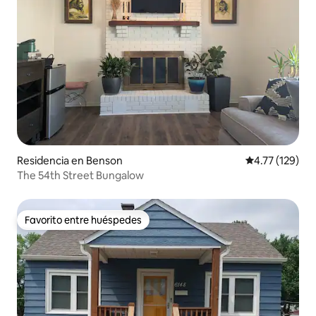
Residencia en Benson
Calificación p
4.77 (129)
The 54th Street Bungalow
Favorito entre huéspedes
Favorito entre huéspedes