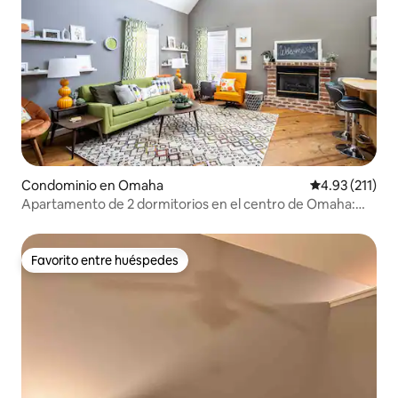
Condominio en Omaha
Calificación p
4.93 (211)
Apartamento de 2 dormitorios en el centro de Omaha:
loft y terraza privada
Favorito entre huéspedes
Favorito entre huéspedes