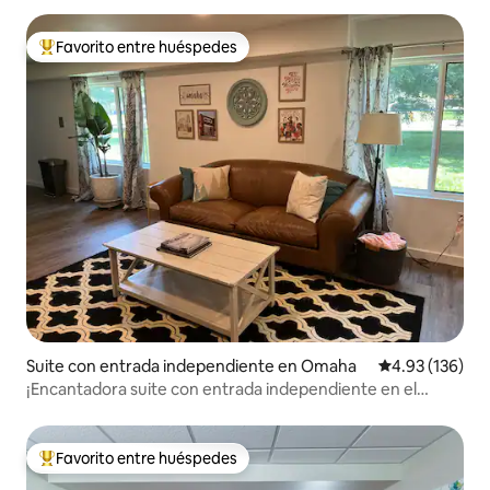
Favorito entre huéspedes
De los mejores en Favorito entre huéspedes
Suite con entrada independiente en Omaha
Calificación p
4.93 (136)
¡Encantadora suite con entrada independiente en el
corazón de Omaha!
Favorito entre huéspedes
De los mejores en Favorito entre huéspedes