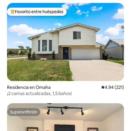
Favorito entre huéspedes
De los mejores en Favorito entre huéspedes
Residencia en Omaha
Calificación p
4.94 (221)
¡2 camas actualizadas, 1,5 baños!
Superanfitrión
Superanfitrión