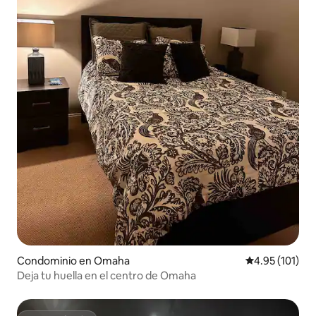
Condominio en Omaha
Calificación p
4.95 (101)
Deja tu huella en el centro de Omaha