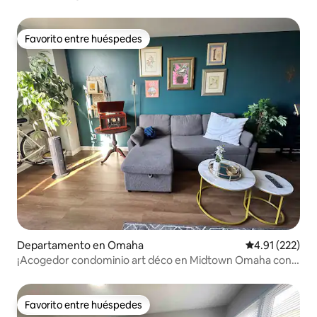
Favorito entre huéspedes
Favorito entre huéspedes
Departamento en Omaha
Calificación p
4.91 (222)
¡Acogedor condominio art déco en Midtown Omaha con
vistas!
Favorito entre huéspedes
Favorito entre huéspedes