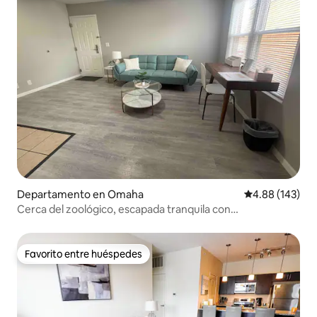
Departamento en Omaha
Calificación pr
4.88 (143)
Cerca del zoológico, escapada tranquila con
estacionamiento gratuito
Favorito entre huéspedes
Favorito entre huéspedes