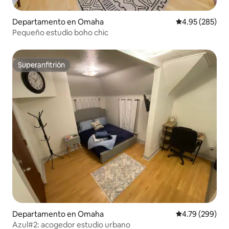
Departamento en Omaha
Calificación pr
4.95 (285)
Pequeño estudio boho chic
Superanfitrión
Superanfitrión
Departamento en Omaha
Calificación pr
4.79 (299)
Azul#2: acogedor estudio urbano