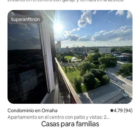
Superanfitrión
Superanfitrión
Condominio en Omaha
Calificación p
4.79 (94)
Apartamento en el centro con patio y vistas: 2
Casas para familias
dormitorios, 2 baños