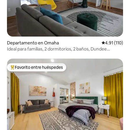
Departamento en Omaha
Calificación p
4.91 (110)
Ideal para familias, 2 dormitorios, 2 baños, Dundee
Modern
Favorito entre huéspedes
De los mejores en Favorito entre huéspedes