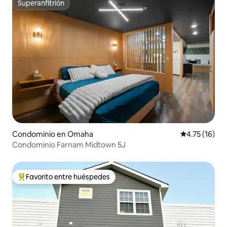
Superanfitrión
Superanfitrión
Condominio en Omaha
Calificación 
4.75 (16)
Condominio Farnam Midtown 5J
Favorito entre huéspedes
De los mejores en Favorito entre huéspedes