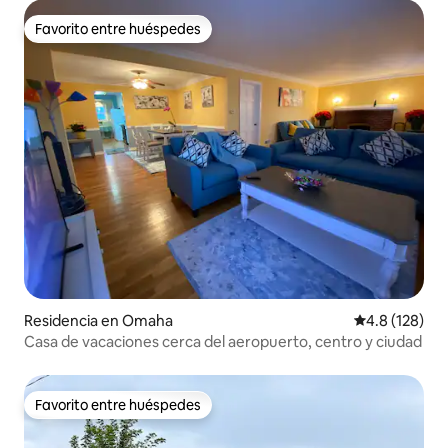
Favorito entre huéspedes
Favorito entre huéspedes
Residencia en Omaha
Calificación 
4.8 (128)
Casa de vacaciones cerca del aeropuerto, centro y ciudad
Favorito entre huéspedes
Favorito entre huéspedes