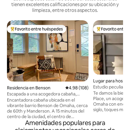
tienen excelentes calificaciones por su ubicación y
limpieza, entre otros aspectos.
Favorito entre huéspedes
Favorito entre
De los mejores en Favorito entre huéspedes
De los mejores en
Lugar para hosped
Omaha
Estudio peculiar d
Residencia en Benson
Calificación promedio: 4.98 de 5
4.98 (108)
cerca de los luga
Te damos la bienv
Escapada a una acogedora cabaña,
Place, un acogedor
jacuzzi y chimenea en Benson
Encantadora cabaña ubicada en el
Omaha con encan
vibrante barrio Benson de Omaha, cerca
siglo, toques mod
de 60th y Manderson. A 15 minutos del
Este cómodo espa
centro de la ciudad, el centro de
plegable con un 
Amenidades populares para
convenciones, el estadio de béisbol, el
y un sofá cama, un
zoológico y los museos. Perfecta para