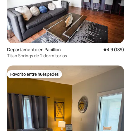
Departamento en Papillion
Calificación 
4.9 (189)
Titan Springs de 2 dormitorios
Favorito entre huéspedes
Favorito entre huéspedes