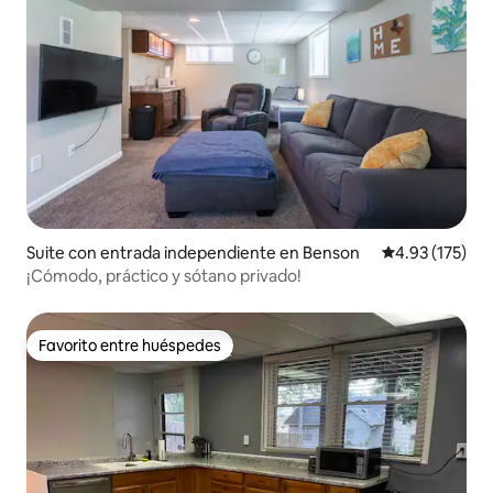
Suite con entrada independiente en Benson
Calificación p
4.93 (175)
¡Cómodo, práctico y sótano privado!
Favorito entre huéspedes
Favorito entre huéspedes