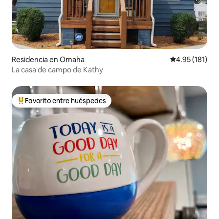
Residencia en Omaha
Calificación p
4.95 (181)
La casa de campo de Kathy
Favorito entre huéspedes
De los mejores en Favorito entre huéspedes