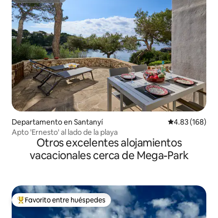
Superanfitrión
Departamento en Santanyí
Calificación pr
4.83 (168)
Apto 'Ernesto' al lado de la playa
Otros excelentes alojamientos
vacacionales cerca de Mega-Park
Favorito entre huéspedes
De los mejores en Favorito entre huéspedes