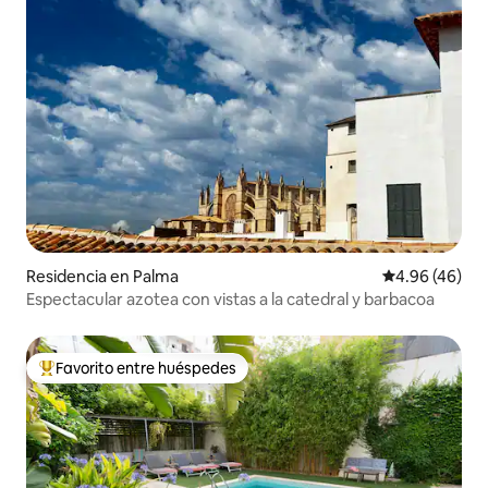
Residencia en Palma
Calificación p
4.96 (46)
Espectacular azotea con vistas a la catedral y barbacoa
Favorito entre huéspedes
De los mejores en Favorito entre huéspedes