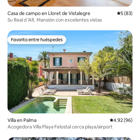
Casa de campo en Lloret de Vistalegre
Calificaci
5 (83)
Su Real d 'Alt. Mansión con excelentes vistas
Favorito entre huéspedes
Favorito entre huéspedes
Villa en Palma
Calificación p
4.92 (96)
Acogedora Villa Playa Felostal cerca playa/airport