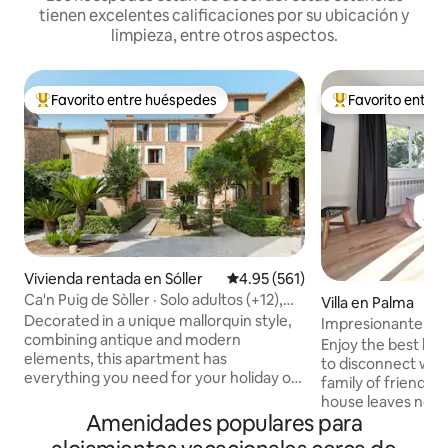
tienen excelentes calificaciones por su ubicación y
limpieza, entre otros aspectos.
Favorito entre huéspedes
Favorito entre
De los mejores en Favorito entre huéspedes
De los mejores en
Vivienda rentada en Sóller
Calificación promedio: 4.95 de 5
4.95 (561)
Ca'n Puig de Sòller · Solo adultos (+12),
Villa en Palma
Pentho...
Decorated in a unique mallorquin style,
Impresionante vill
combining antique and modern
de Palma con pisc
Enjoy the best holiday. The perfe
elements, this apartment has
to disconnect whet
everything you need for your holiday on
family of friends. This six-bedroom
the island. Each bedroom has its own
house leaves nothi
bathroom and the living area features a
Amenidades populares para
Every detail has b
comfortable sofa, dining space and a
you the perfect ho