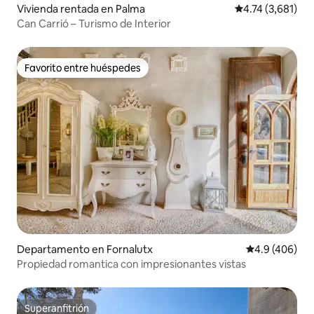
Vivienda rentada en Palma
Calificación pro
4.74 (3,681)
Can Carrió – Turismo de Interior
Favorito entre huéspedes
Favorito entre huéspedes
Departamento en Fornalutx
Calificación p
4.9 (406)
Propiedad romantica con impresionantes vistas
Superanfitrión