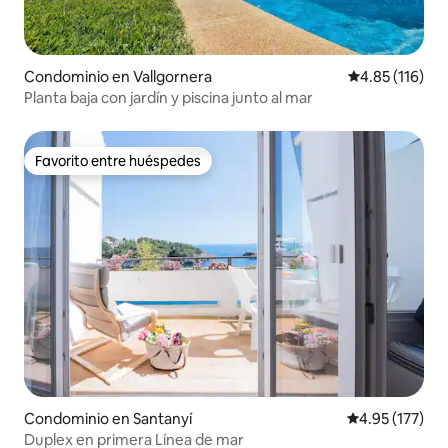
Condominio en Vallgornera
Calificación p
4.85 (116)
Planta baja con jardín y piscina junto al mar
Favorito entre huéspedes
Favorito entre huéspedes
Condominio en Santanyí
Calificación p
4.95 (177)
Duplex en primera Línea de mar