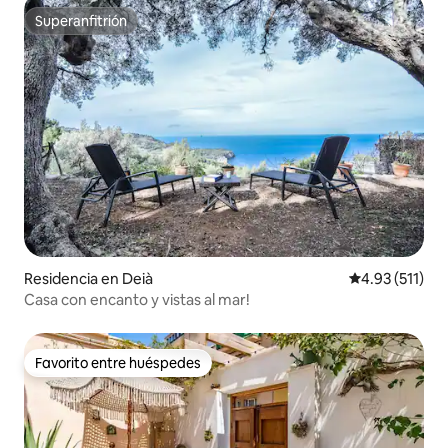
Superanfitrión
Superanfitrión
Residencia en Deià
Calificación p
4.93 (511)
Casa con encanto y vistas al mar!
Favorito entre huéspedes
Favorito entre huéspedes