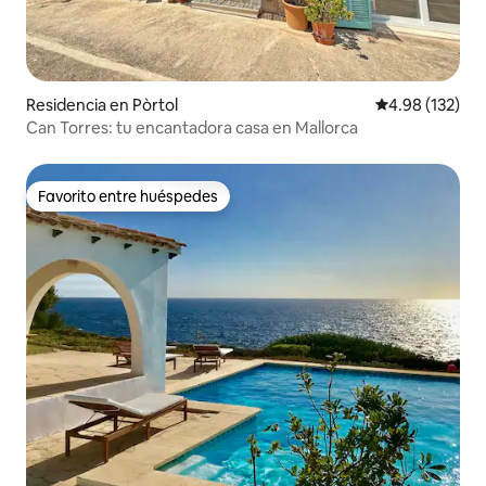
Residencia en Pòrtol
Calificación p
4.98 (132)
Can Torres: tu encantadora casa en Mallorca
Favorito entre huéspedes
Favorito entre huéspedes