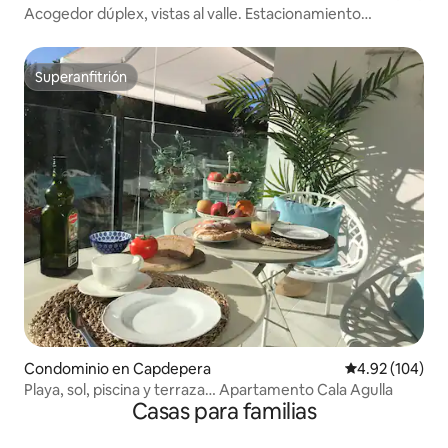
Acogedor dúplex, vistas al valle. Estacionamiento
ETVPL/12577
Superanfitrión
Superanfitrión
Condominio en Capdepera
Calificación pr
4.92 (104)
Playa, sol, piscina y terraza… Apartamento Cala Agulla
Casas para familias