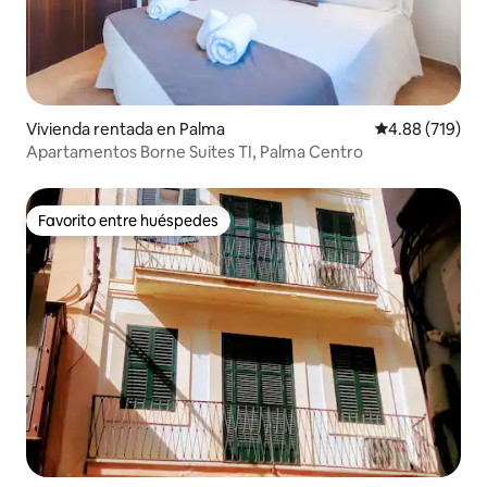
Vivienda rentada en Palma
Calificación pr
4.88 (719)
Apartamentos Borne Suites TI, Palma Centro
Favorito entre huéspedes
Favorito entre huéspedes