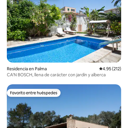
Residencia en Palma
Calificación p
4.95 (212)
CA'N BOSCH, llena de carácter con jardín y alberca
Favorito entre huéspedes
Favorito entre huéspedes