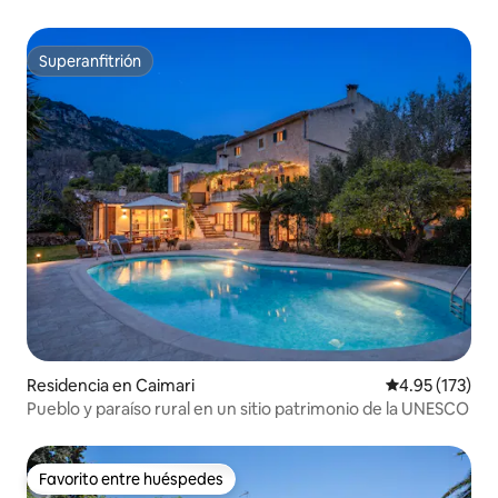
Superanfitrión
Superanfitrión
Residencia en Caimari
Calificación p
4.95 (173)
Pueblo y paraíso rural en un sitio patrimonio de la UNESCO
Favorito entre huéspedes
Favorito entre huéspedes