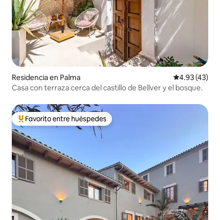
Residencia en Palma
Calificación 
4.93 (43)
Casa con terraza cerca del castillo de Bellver y el bosque.
Favorito entre huéspedes
De los mejores en Favorito entre huéspedes