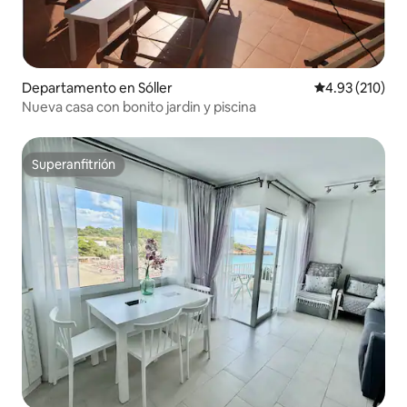
Departamento en Sóller
Calificación p
4.93 (210)
Nueva casa con bonito jardin y piscina
Superanfitrión
Superanfitrión