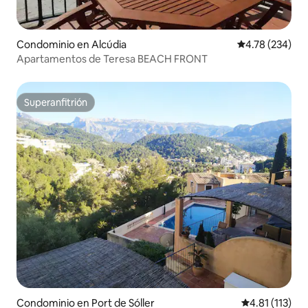
Condominio en Alcúdia
Calificación pr
4.78 (234)
Apartamentos de Teresa BEACH FRONT
Superanfitrión
Superanfitrión
Condominio en Port de Sóller
Calificación p
4.81 (113)