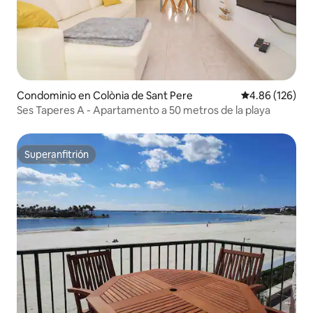
Condominio en Colònia de Sant Pere
Calificación pr
4.86 (126)
Ses Taperes A - Apartamento a 50 metros de la playa
Superanfitrión
Superanfitrión