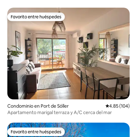
Favorito entre huéspedes
Favorito entre huéspedes
Condominio en Port de Sóller
Calificación pr
4.85 (104)
Apartamento marigal terraza y A/C cerca del mar
Favorito entre huéspedes
Favorito entre huéspedes