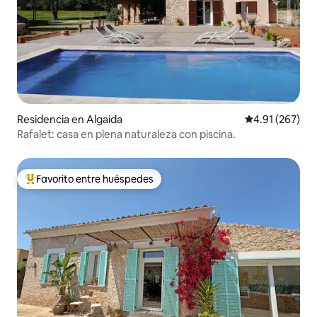
Residencia en Algaida
Calificación p
4.91 (267)
Rafalet: casa en plena naturaleza con piscina.
Favorito entre huéspedes
De los mejores en Favorito entre huéspedes