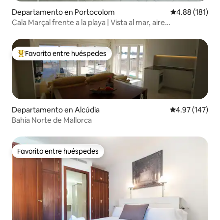
Departamento en Portocolom
Calificación p
4.88 (181)
Cala Marçal frente a la playa | Vista al mar, aire
acondicionado, moderno
Favorito entre huéspedes
De los mejores en Favorito entre huéspedes
Departamento en Alcúdia
Calificación p
4.97 (147)
Bahía Norte de Mallorca
Favorito entre huéspedes
Favorito entre huéspedes