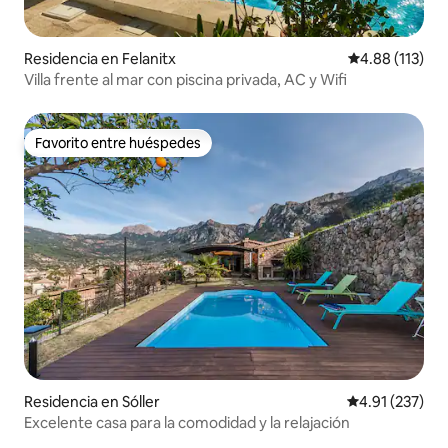
Residencia en Felanitx
Calificación p
4.88 (113)
Villa frente al mar con piscina privada, AC y Wifi
Favorito entre huéspedes
Favorito entre huéspedes
Residencia en Sóller
Calificación p
4.91 (237)
Excelente casa para la comodidad y la relajación