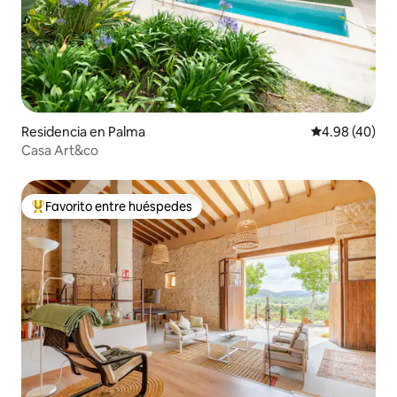
Residencia en Palma
Calificación p
4.98 (40)
Casa Art&co
Favorito entre huéspedes
De los mejores en Favorito entre huéspedes