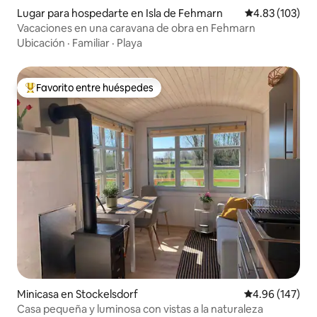
Lugar para hospedarte en Isla de Fehmarn
Calificación p
4.83 (103)
Vacaciones en una caravana de obra en Fehmarn
Ubicación
·
Familiar
·
Playa
Favorito entre huéspedes
De los mejores en Favorito entre huéspedes
Minicasa en Stockelsdorf
Calificación pr
4.96 (147)
Casa pequeña y luminosa con vistas a la naturaleza