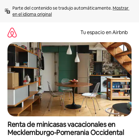
Ir
Parte del contenido se tradujo automáticamente. 
Mostrar 
al
en el idioma original
contenido
Tu espacio en Airbnb
Renta de minicasas vacacionales en
Mecklemburgo-Pomerania Occidental