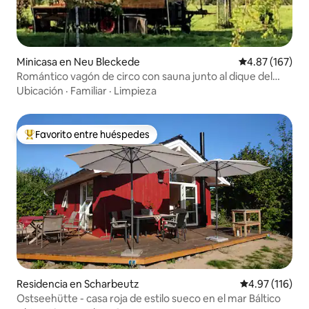
Minicasa en Neu Bleckede
Calificación p
4.87 (167)
Romántico vagón de circo con sauna junto al dique del
Elba
Ubicación
·
Familiar
·
Limpieza
Favorito entre huéspedes
De los mejores en Favorito entre huéspedes
Residencia en Scharbeutz
Calificación p
4.97 (116)
Ostseehütte - casa roja de estilo sueco en el mar Báltico