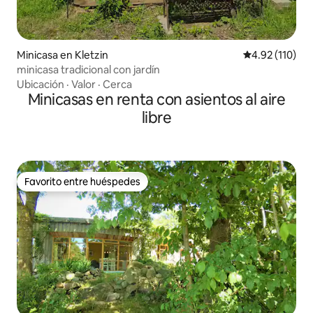
Minicasa en Kletzin
Calificación p
4.92 (110)
minicasa tradicional con jardín
Ubicación
·
Valor
·
Cerca
Minicasas en renta con asientos al aire
libre
Favorito entre huéspedes
Favorito entre huéspedes