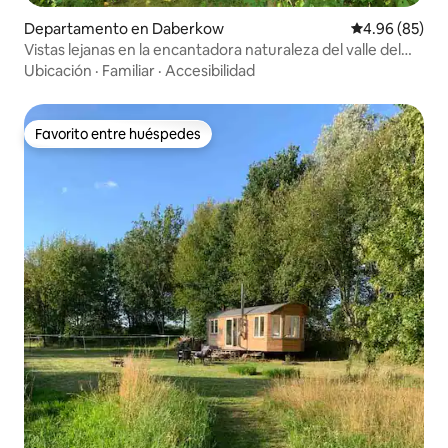
Departamento en Daberkow
Calificación p
4.96 (85)
Vistas lejanas en la encantadora naturaleza del valle del
peaje
Ubicación
·
Familiar
·
Accesibilidad
Favorito entre huéspedes
Favorito entre huéspedes