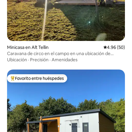
Minicasa en Alt Tellin
Calificación p
4.96 (50)
Caravana de circo en el campo en una ubicación de
ensueño
Ubicación
·
Precisión
·
Amenidades
Favorito entre huéspedes
De los mejores en Favorito entre huéspedes