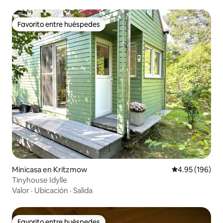
Favorito entre huéspedes
Favorito entre huéspedes
Minicasa en Kritzmow
Calificación pr
4.95 (196)
Tinyhouse Idylle
Valor
·
Ubicación
·
Salida
Favorito entre huéspedes