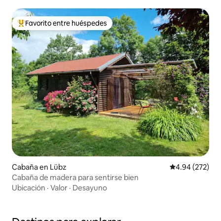
Favorito entre huéspedes
De los mejores en Favorito entre huéspedes
Cabaña en Lübz
Calificación pr
4.94 (272)
Cabaña de madera para sentirse bien
Ubicación
·
Valor
·
Desayuno