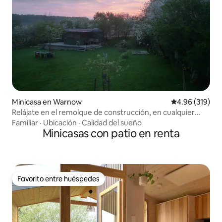
Minicasa en Warnow
Calificación pr
4.96 (319)
Relájate en el remolque de construcción, en cualquier
clima
Familiar
·
Ubicación
·
Calidad del sueño
Minicasas con patio en renta
Favorito entre huéspedes
Favorito entre huéspedes