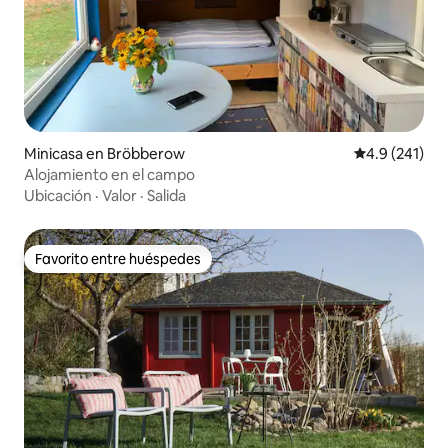
Minicasa en Bröbberow
Calificación 
4.9 (241)
Alojamiento en el campo
Ubicación
·
Valor
·
Salida
Favorito entre huéspedes
Favorito entre huéspedes