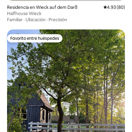
Residencia en Wieck auf dem Darß
Calificación p
4.93 (80)
Halfhouse Wieck
Familiar
·
Ubicación
·
Precisión
Favorito entre huéspedes
Favorito entre huéspedes