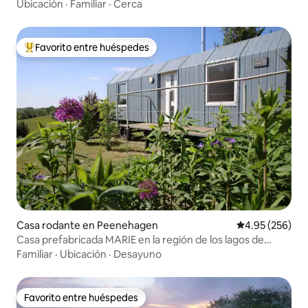
Ubicación
·
Familiar
·
Cerca
Favorito entre huéspedes
De los mejores en Favorito entre huéspedes
Casa rodante en Peenehagen
Calificación pr
4.95 (256)
Casa prefabricada MARIE en la región de los lagos de
Mecklemburgo
Familiar
·
Ubicación
·
Desayuno
Favorito entre huéspedes
Favorito entre huéspedes