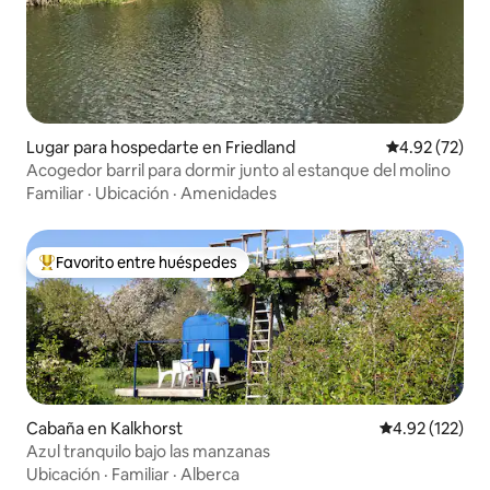
Lugar para hospedarte en Friedland
Calificación 
4.92 (72)
Acogedor barril para dormir junto al estanque del molino
Familiar
·
Ubicación
·
Amenidades
Favorito entre huéspedes
De los mejores en Favorito entre huéspedes
Cabaña en Kalkhorst
Calificación p
4.92 (122)
Azul tranquilo bajo las manzanas
Ubicación
·
Familiar
·
Alberca