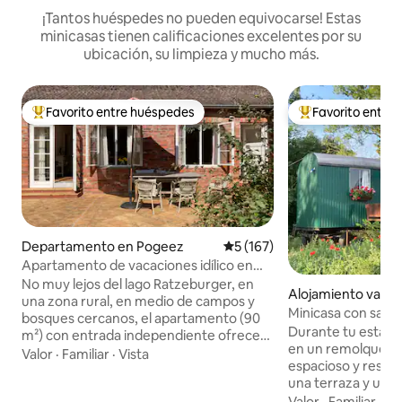
¡Tantos huéspedes no pueden equivocarse! Estas
minicasas tienen calificaciones excelentes por su
ubicación, su limpieza y mucho más.
Favorito entre huéspedes
Favorito entre
De los mejores en Favorito entre huéspedes
De los mejores en
Departamento en Pogeez
Calificación promedio: 5 de 5
5 (167)
Apartamento de vacaciones idílico en
una antigua granja
No muy lejos del lago Ratzeburger, en
Alojamiento vacac
una zona rural, en medio de campos y
itzacker
Minicasa con sauna
bosques cercanos, el apartamento (90
meditación
Durante tu estanci
m²) con entrada independiente ofrece
en un remolque d
espacio para hasta 4 personas. Las
Valor
·
Familiar
·
Vista
espacioso y resta
habitaciones son luminosas y
una terraza y un área d
acogedoras, y la terraza orientada al sur
está configurado p
Valor
·
Familiar
·
Tr