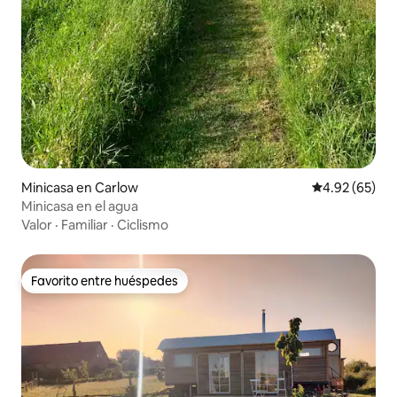
Minicasa en Carlow
Calificación p
4.92 (65)
Minicasa en el agua
Valor
·
Familiar
·
Ciclismo
Favorito entre huéspedes
Favorito entre huéspedes