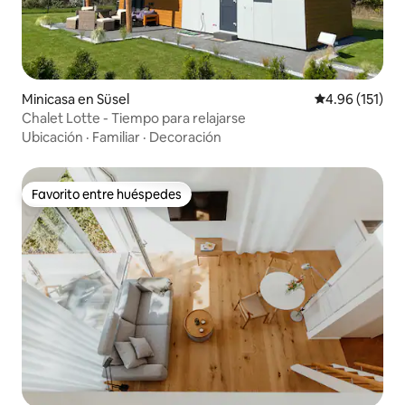
Minicasa en Süsel
Calificación p
4.96 (151)
Chalet Lotte - Tiempo para relajarse
Ubicación
·
Familiar
·
Decoración
Favorito entre huéspedes
Favorito entre huéspedes