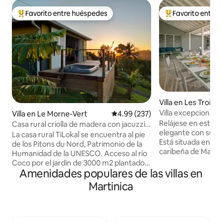
Favorito entre huéspedes
Favorito entre
De los mejores en Favorito entre huéspedes
De los mejores en
Villa en Les Trois-Î
Villa excepcional T
Villa en Le Morne-Vert
Calificación promedio: 4.99 de 5
4.99 (237)
Caribe
Relájese en este a
Casa rural criolla de madera con jacuzzi
elegante con su pis
para 4 personas - TiLokal
La casa rural TiLokal se encuentra al pie
Está situada en Les
de los Pitons du Nord, Patrimonio de la
caribeña de Martin
Humanidad de la UNESCO. Acceso al río
vistas impresionan
Coco por el jardín de 3000 m2 plantado
Fort-de-France. M
Amenidades populares de las villas en
con árboles y flores locales. Está en
restaurantes, tien
medio de la selva tropical. Aquí no hay
Martinica
náuticas, la villa e
necesidad de aire acondicionado, la
bosque, lo que le 
construcción de madera, las persianas
exclusivo y privad
integradas en las ventanas y el lugar lo
y segura. La Villa Tangarane 1 se puede
convierten en una vivienda ventilada de