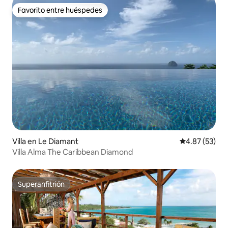
Favorito entre huéspedes
Favorito entre huéspedes
Villa en Le Diamant
Calificación 
4.87 (53)
Villa Alma The Caribbean Diamond
Superanfitrión
Superanfitrión