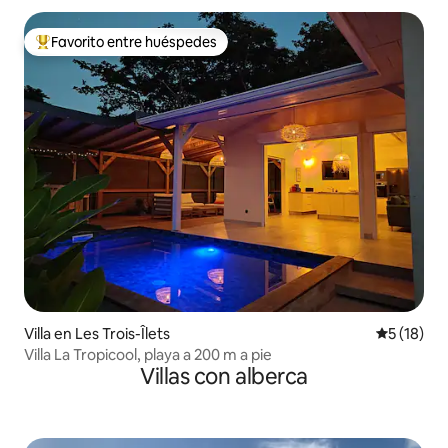
Favorito entre huéspedes
De los mejores en Favorito entre huéspedes
Villa en Les Trois-Îlets
Calificaci
5 (18)
Villa La Tropicool, playa a 200 m a pie
Villas con alberca