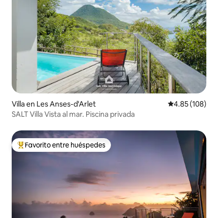
Villa en Les Anses-d'Arlet
Calificación pr
4.85 (108)
SALT Villa Vista al mar. Piscina privada
Favorito entre huéspedes
De los mejores en Favorito entre huéspedes