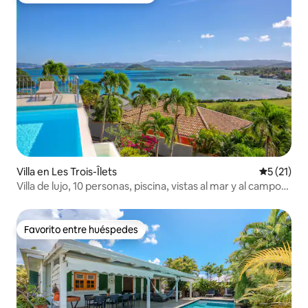
Villa en Les Trois-Îlets
Calificaci
5 (21)
Villa de lujo, 10 personas, piscina, vistas al mar y al campo
de golf
Favorito entre huéspedes
Favorito entre huéspedes