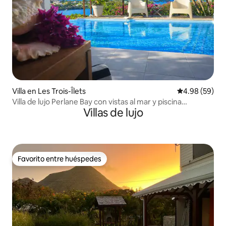
Villa en Les Trois-Îlets
Calificación p
4.98 (59)
Villa de lujo Perlane Bay con vistas al mar y piscina
Villas de lujo
climatizada
Favorito entre huéspedes
Favorito entre huéspedes