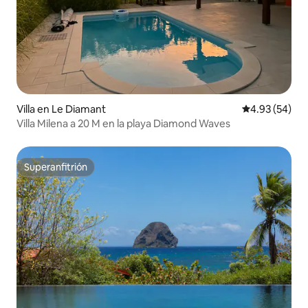
Villa en Le Diamant
Calificación p
4.93 (54)
Villa Milena a 20 M en la playa Diamond Waves
Superanfitrión
Superanfitrión