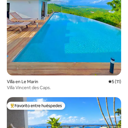
Villa en Le Marin
Calificaci
5 (11)
Villa Vincent des Caps.
Favorito entre huéspedes
De los mejores en Favorito entre huéspedes