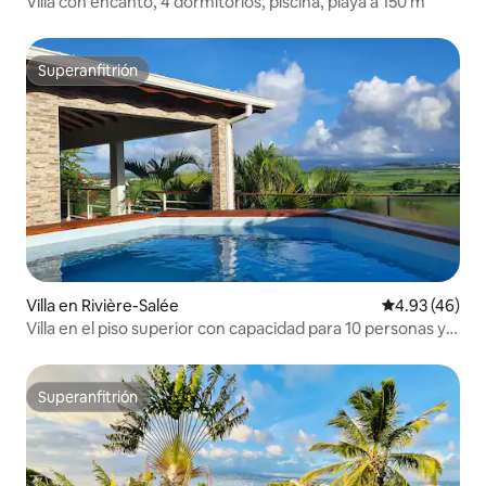
Villa con encanto, 4 dormitorios, piscina, playa a 150 m
Superanfitrión
Superanfitrión
Villa en Rivière-Salée
Calificación 
4.93 (46)
Villa en el piso superior con capacidad para 10 personas y
vista panorámica
Superanfitrión
Superanfitrión