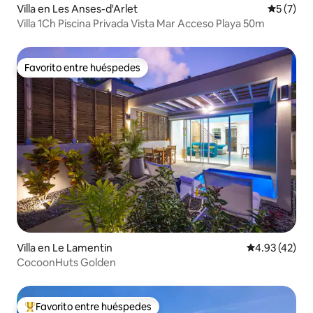
Villa en Les Anses-d'Arlet
Calificac
5 (7)
Villa 1Ch Piscina Privada Vista Mar Acceso Playa 50m
Favorito entre huéspedes
Favorito entre huéspedes
Villa en Le Lamentin
Calificación 
4.93 (42)
CocoonHuts Golden
Favorito entre huéspedes
De los mejores en Favorito entre huéspedes