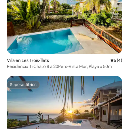
Villa en Les Trois-Îlets
Calificac
5 (4)
Residencia Ti Chato 8 a 20Pers-Vista Mar, Playa a 50m
Superanfitrión
Superanfitrión