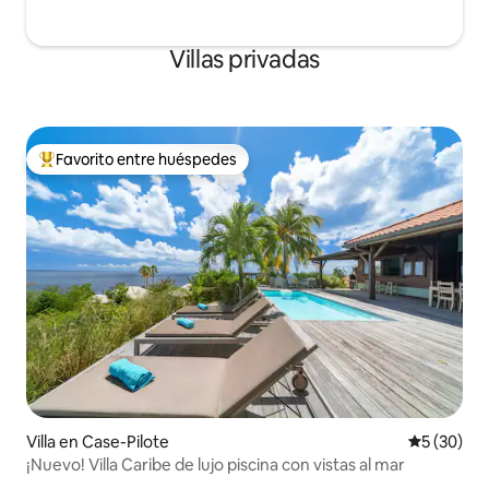
Villas privadas
Favorito entre huéspedes
De los mejores en Favorito entre huéspedes
Villa en Case-Pilote
Calificaci
5 (30)
¡Nuevo! Villa Caribe de lujo piscina con vistas al mar