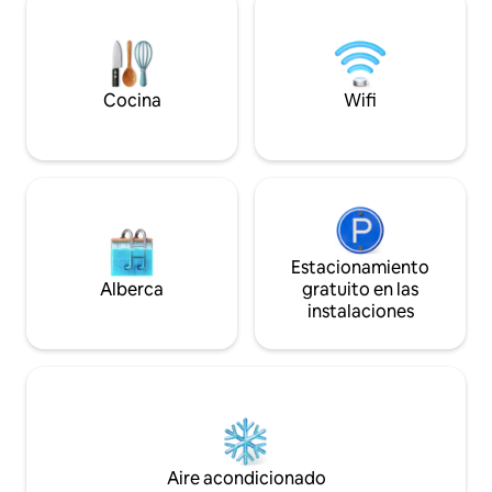
alquilar junto con l
forma natural. Es el lugar ideal para
Tangarane 2, que 
disfrutar de actividades turísticas eco-
hasta 10 huéspede
responsables: senderismo,
barranquismo, salidas a vela, buceo,
masajes...
Cocina
Wifi
Estacionamiento
Alberca
gratuito en las
instalaciones
Aire acondicionado