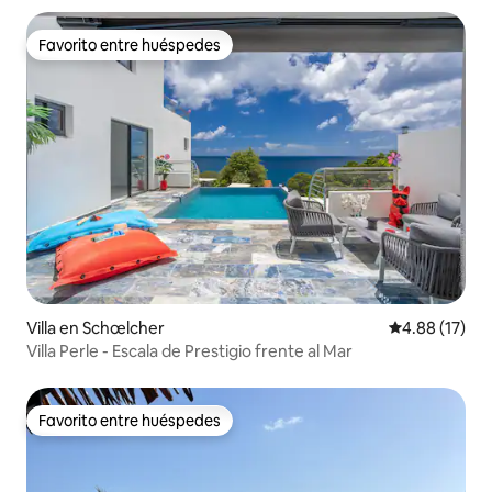
Favorito entre huéspedes
Favorito entre huéspedes
Villa en Schœlcher
Calificación 
4.88 (17)
Villa Perle - Escala de Prestigio frente al Mar
Favorito entre huéspedes
Favorito entre huéspedes