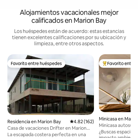
Alojamientos vacacionales mejor
calificados en Marion Bay
Los huéspedes están de acuerdo: estas estancias
tienen excelentes calificaciones por su ubicación y
limpieza, entre otros aspectos.
Favorito entre huéspedes
Favorito entre
Favorito entre huéspedes
De los mejores en
Minicasa en Mario
Residencia en Marion Bay
Calificación promedio: 4.82 de 5
4.82 (162)
Minicasa autosufic
Casa de vacaciones Drifter en Marion
¿Buscas espacio, t
Bay
La escapada costera perfecta en una
impacto ambiental