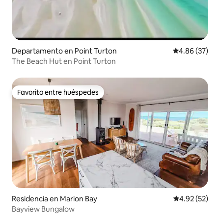
Departamento en Point Turton
Calificación p
4.86 (37)
The Beach Hut en Point Turton
Favorito entre huéspedes
Favorito entre huéspedes
Residencia en Marion Bay
Calificación 
4.92 (52)
Bayview Bungalow