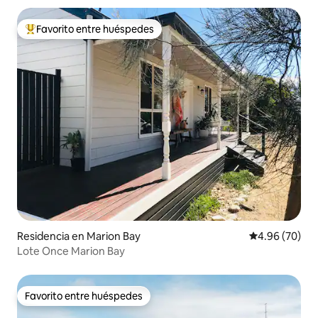
Favorito entre huéspedes
De los mejores en Favorito entre huéspedes
Residencia en Marion Bay
Calificación p
4.96 (70)
Lote Once Marion Bay
Favorito entre huéspedes
Favorito entre huéspedes