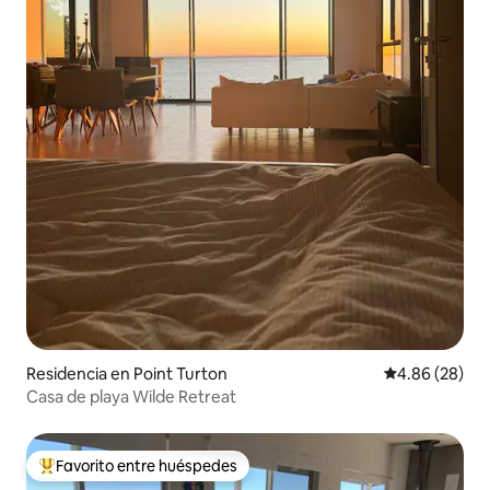
Residencia en Point Turton
Calificación p
4.86 (28)
Casa de playa Wilde Retreat
Favorito entre huéspedes
De los mejores en Favorito entre huéspedes