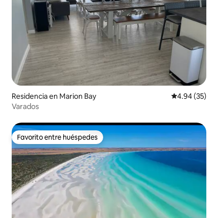
Residencia en Marion Bay
Calificación p
4.94 (35)
Varados
Favorito entre huéspedes
Favorito entre huéspedes