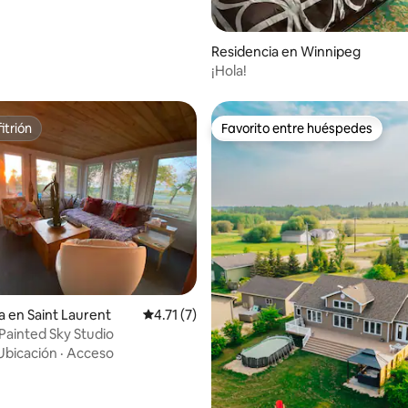
Residencia en Winnipeg
¡Hola!
itrión
Favorito entre huéspedes
itrión
Favorito entre huéspedes
a en Saint Laurent
Calificación promedio: 4.71 de 5; 7 evaluac
4.71 (7)
 Painted Sky Studio
Ubicación
·
Acceso
4.99 de 5; 106 evaluaciones