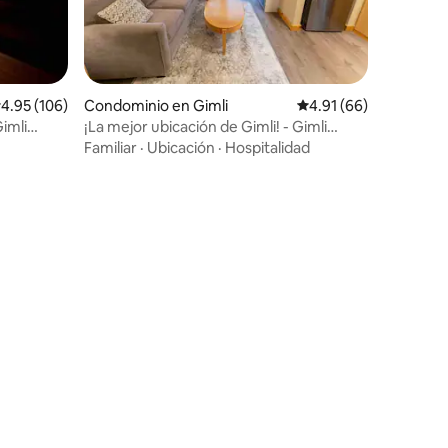
iones
alificación promedio: 4.95 de 5; 106 evaluaciones
4.95 (106)
Condominio en Gimli
Calificación promedio:
4.91 (66)
Gimli
¡La mejor ubicación de Gimli! - Gimli
Beach Condos (#2)
Familiar
·
Ubicación
·
Hospitalidad