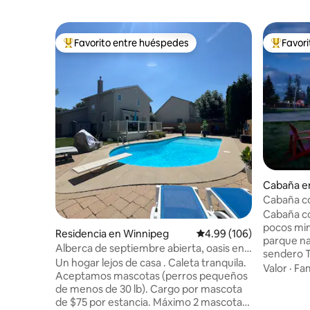
Favorito entre huéspedes
Favor
De los mejores en Favorito entre huéspedes
De los m
Cabaña en
Cabaña co
Lake | Jac
Cabaña con
pocos min
Residencia en Winnipeg
Calificación promedio: 
4.99 (106)
parque na
Alberca de septiembre abierta, oasis en
sendero Tr
el patio trasero, cochera/entrada
Un hogar lejos de casa . Caleta tranquila.
minutos d
Valor
·
Fam
Aceptamos mascotas (perros pequeños
encantado
de menos de 30 lb). Cargo por mascota
(3 camas 
de $75 por estancia. Máximo 2 mascotas
doble), te