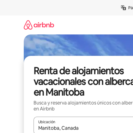
Ir
Pa
al
contenido
Renta de alojamientos
vacacionales con alberc
en Manitoba
Busca y reserva alojamientos únicos con albe
en Airbnb
Ubicación
Cuando los resultados estén disponibles, podrás na