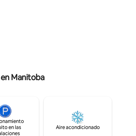
mersión en
la cocina totalmente abastecida,
ra con
mientras que los huéspedes lo visitan en
asta 7
el área abierta adyacente. Acurrúcate
 vecinos
junto a la estufa de leña, maravíllate con
y
las puestas de sol, nada/relájate en el spa
estre, a
de verano. Haz kayak, disfruta de la playa
h, que
o contempla el deslumbrante cielo
de
nocturno a una hora de Winnipeg.
leza.
a en Manitoba
ionamiento
ito en las
Aire acondicionado
alaciones