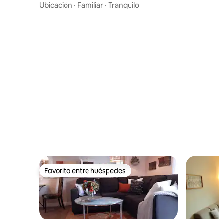
el patio trasero, cochera/entrada
Ubicación
·
Familiar
·
Tranquilo
Favorito entre huéspedes
Favorito entre huéspedes