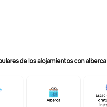
8 personas y una piscina de in
luminoso, una amplia terraza,
agua fría. Distribución acogedo
talmente equipada, barbacoa y
varias zonas para dormir para h
 libre: jacuzzi + piscina de
huéspedes. Entorno privado sin
fría (disponible la primera
cercanos, con vistas al bosque 
 mayo). Ideal para que familias
presencia frecuente de vida silv
vivan momentos inolvidables.
solo 10 minutos de Grand Beac
muchas actividades como golf,
ofrece una combinación única 
o, pesca, paseos en bote y
comodidad, privacidad y natura
s. Se admiten mascotas.
pulares de los alojamientos con alberc
Estac
Alberca
gratu
inst