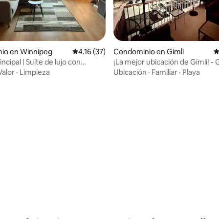
4.93 de 5; 319 evaluaciones
io en Winnipeg
Calificación promedio: 4.16 de 5; 37 evaluac
4.16 (37)
Condominio en Gimli
C
ncipal | Suite de lujo con
¡La mejor ubicación de Gimli! - 
imnasio y balcón
Beach Condos (#1)
Valor
·
Limpieza
Ubicación
·
Familiar
·
Playa
4.92 de 5; 225 evaluaciones