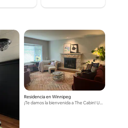
iones
Residencia en Winnipeg
¡Te damos la bienvenida a The Cabin! Un
oasis de cabaña en la ciudad