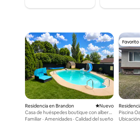
Favorito
Favorito
Residencia en Brandon
Nuevo alojamiento
Nuevo
Residenci
Casa de huéspedes boutique con alberca
Piscina Oa
privada y jacuzzi
Familiar
·
Amenidades
·
Calidad del sueño
Ubicación