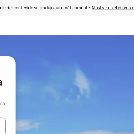
rte del contenido se tradujo automáticamente. 
Mostrar en el idioma o
a
rca
vegar usando las teclas de las flechas hacia arriba y hacia abajo, o b