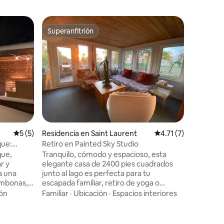
Bungalow
Superanfitrión
Superanf
Superanfitrión
Superanf
Casa de l
grupos
¡Te damos
alberca p
de este 
pies cua
alberca pr
Familiar
·
patio tras
cocina to
estacion
modernas
Calificación promedio: 5 de 5; 5 evaluaciones
5 (5)
Residencia en Saint Laurent
Calificación promedi
4.71 (7)
familiare
iones
viajeros
que:
Retiro en Painted Sky Studio
Relájate,
que,
Tranquilo, cómodo y espacioso, esta
inolvidab
r y
elegante casa de 2400 pies cuadrados
cómodo a
a una
junto al lago es perfecta para tu
Solo se p
tumbonas,
escapada familiar, retiro de yoga o
registrad
ue un
reunión de negocios. Con un estudio en
ión
Familiar
·
Ubicación
·
Espacios interiores
orientado
el segundo piso con vistas panorámicas al
a sauna
lago, el piso principal permite una
i para
conveniente preparación de comidas en