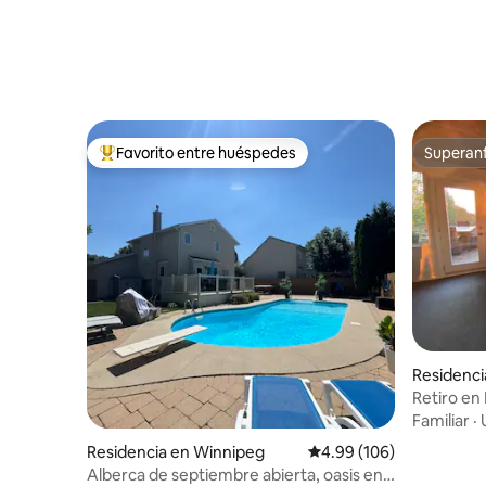
Favorito entre huéspedes
Superanf
De los mejores en Favorito entre huéspedes
Superanf
Residenci
Retiro en
Familiar
·
Residencia en Winnipeg
Calificación promedio: 
4.99 (106)
Alberca de septiembre abierta, oasis en