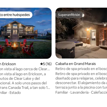
ito entre huéspedes
Superanfitrión
ejores en Favorito entre huéspedes
Superanfitrión
Cabaña en Grand Marais
 Erickson
Calificación promedio: 5 de 5; 16 evaluac
5 (16)
Retiro de spa privado en el bos
n vista al lago cerca de Clear
sauna, jacuzzi y piscina
uzzi y piscina de inmersión
Retiro de spa privado en el bos
 vista al lago en Erickson, a
diseñado para relajarse, celebra
utos de Clear Lake y del
4.99 de 5; 106 evaluaciones
desconectar. El alojamiento da 
cional. A solo unos pasos del
terraza junto a la piscina con 
ans Canada Trail, a tan solo 10
comedor y parrilla, mientras q
el Klar SoNordic Spa. Esta
Familiar
·
Lavandería
·
Calefacc
iliar
·
Estado
edificio de spa independiente, 
ra casa ofrece 4 dormitorios
hacia el bosque, cuenta con un
king, 1 cama queen, 1 cama
panorámica de cedro, un jacuzz
levisores de 75” y 55”, un