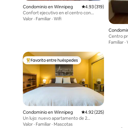
Condominio en Winnipeg
Calificación promedio: 
4.93 (319)
Confort ejecutivo en el centro con
servicios de sobra
Valor
·
Familiar
·
Wifi
Condomin
Centro pri
piscina, g
Familiar
·
Favorito entre huéspedes
De los mejores en Favorito entre huéspedes
Condominio en Winnipeg
Calificación promedio: 
4.92 (225)
Un lujo: nuevo apartamento de 2
dormitorios con servicios gratuitos
Valor
·
Familiar
·
Mascotas