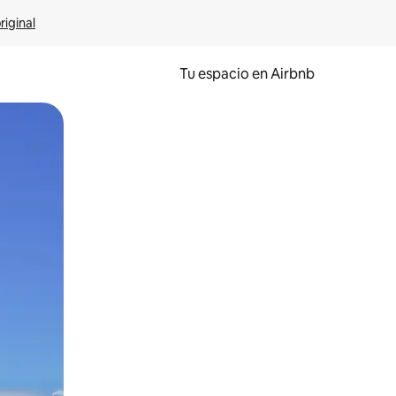
riginal
Tu espacio en Airbnb
ien tocando y deslizando la pantalla.