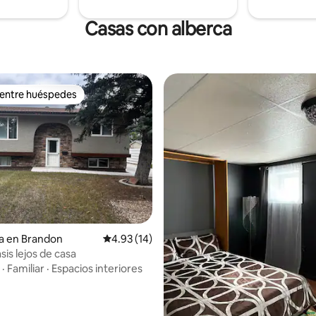
Casas con alberca
 entre huéspedes
 entre huéspedes
a en Brandon
Calificación promedio: 4.93 de 5; 14 evaluac
4.93 (14)
sis lejos de casa
·
Familiar
·
Espacios interiores