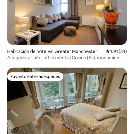
Habitación de hotel en Greater Manchester
Calificación 
4.91 (34)
Acogedora suite loft en venta | Cocina | Estacionamiento
gratuito | Tranvía
Favorito entre huéspedes
Favorito entre huéspedes