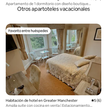
Apartamento de 1 dormitorio con diseño boutique
Otros apartoteles vacacionales
independiente
Favorito entre huéspedes
Favorito entre huéspedes
Habitación de hotel en Greater Manchester
Calificac
5 (6)
Amplia suite con cocina en venta | Estacionamiento