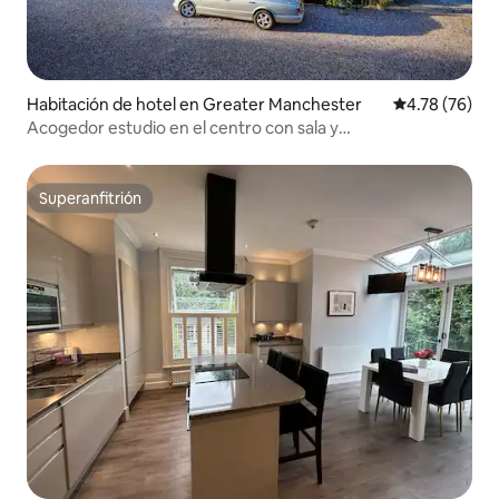
Habitación de hotel en Greater Manchester
Calificación 
4.78 (76)
Acogedor estudio en el centro con sala y
cocina|Tranvía|Estacionamiento gratuito
Superanfitrión
Superanfitrión