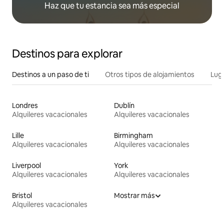
Haz que tu estancia sea más especial
Destinos para explorar
Destinos a un paso de ti
Otros tipos de alojamientos
Lug
Londres
Dublín
Alquileres vacacionales
Alquileres vacacionales
Lille
Birmingham
Alquileres vacacionales
Alquileres vacacionales
Liverpool
York
Alquileres vacacionales
Alquileres vacacionales
Bristol
Mostrar más
Alquileres vacacionales