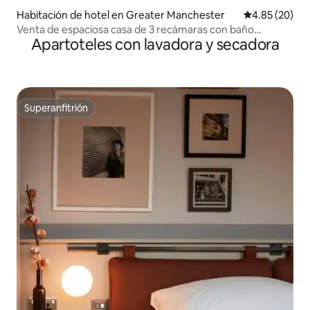
Habitación de hotel en Greater Manchester
Calificación p
4.85 (20)
Venta de espaciosa casa de 3 recámaras con baño
Apartoteles con lavadora y secadora
privado|Jardín|Estacionamiento gratuito
Superanfitrión
Superanfitrión