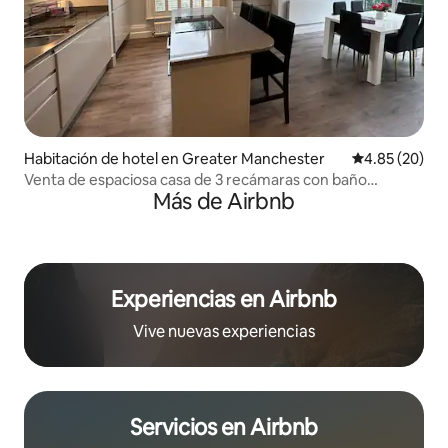
Habitación de hotel en Greater Manchester
Calificación p
4.85 (20)
Venta de espaciosa casa de 3 recámaras con baño
Más de Airbnb
privado|Jardín|Estacionamiento gratuito
Experiencias en Airbnb
Vive nuevas experiencias
Servicios en Airbnb