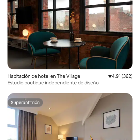
Habitación de hotel en The Village
Calificación p
4.91 (362)
Estudio boutique independiente de diseño
Superanfitrión
Superanfitrión