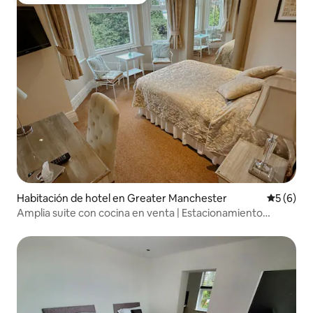
Favorito entre huéspedes
Habitación de hotel en Greater Manchester
Calificac
5 (6)
Amplia suite con cocina en venta | Estacionamiento
gratuito | Tranvía