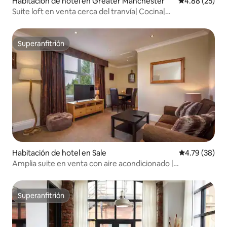
Habitación de hotel en Greater Manchester
Calificación p
4.88 (25)
Suite loft en venta cerca del tranvía| Cocina|
Estacionamiento gratuito
Superanfitrión
Superanfitrión
Habitación de hotel en Sale
Calificación 
4.79 (38)
Amplia suite en venta con aire acondicionado |
Estacionamiento gratuito | Tranvía | Cocina
Superanfitrión
Superanfitrión