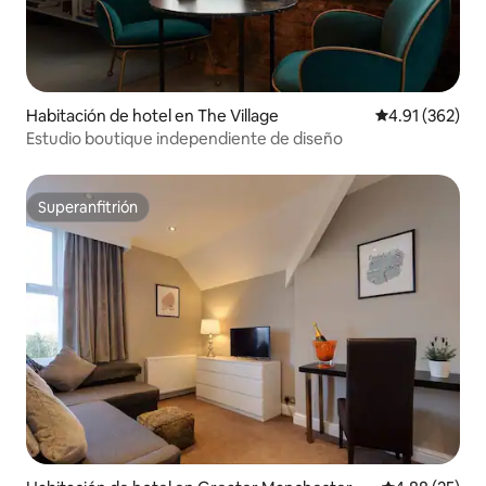
Habitación de hotel en The Village
Calificación p
4.91 (362)
Estudio boutique independiente de diseño
Superanfitrión
Superanfitrión