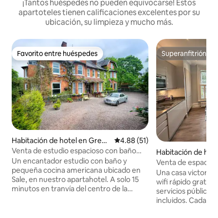
¡Tantos huéspedes no pueden equivocarse! Estos
apartoteles tienen calificaciones excelentes por su
ubicación, su limpieza y mucho más.
Favorito entre huéspedes
Superanfitrión
Favorito entre huéspedes
Superanfitrión
Habitación de hotel en Great
Calificación promedio: 4.88 de 
4.88 (51)
er Manchester
Venta de estudio espacioso con baño
Habitación de hot
privado y cocina totalmente equipada |
Un encantador estudio con baño y
er Manchester
Venta de espacios
estacionamiento
pequeña cocina americana ubicado en
con baño
Una casa victoria
Sale, en nuestro apartahotel. A solo 15
privado|Jardín|Es
wifi rápido gratuit
minutos en tranvía del centro de la
servicios públicos
ciudad de Manchester y de todas sus
incluidos. Cada r
atracciones. Ideal para viajes de trabajo o
privado. Jardín pr
placer para 1 o 2 personas que