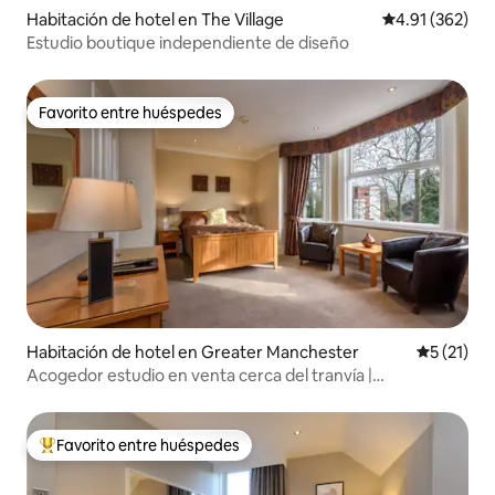
Habitación de hotel en The Village
Calificación p
4.91 (362)
Estudio boutique independiente de diseño
Favorito entre huéspedes
Favorito entre huéspedes
Habitación de hotel en Greater Manchester
Calificaci
5 (21)
Acogedor estudio en venta cerca del tranvía |
Estacionamiento gratuito | Cocina
Favorito entre huéspedes
De los mejores en Favorito entre huéspedes