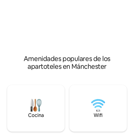
estar con TV y sof
comparten una cama doble. ¡Wifi
totalmente equip
gratuito y aparcamiento gratuito
refrigerador/conge
también! Ideal para clientes de negocios
estufa, microonda
y de placer a corto o largo plazo. ¡Se
eléctrica, fregade
admiten mascotas! 50 libras por mascota
tetera, etc. Ideal 
y estancia. No dudes en ponerte en
largas. Se acepta
contacto con nosotros si vas a traer a tu
educadas. £50 po
perro. ¡Tu propia unidad de
estancia. Estacion
autoaislamiento y autoservicio justo
Entorno tranquilo 
donde necesitas estar!
de Sale town/metro
Amenidades populares de los
ciudad.
apartoteles en Mánchester
Cocina
Wifi