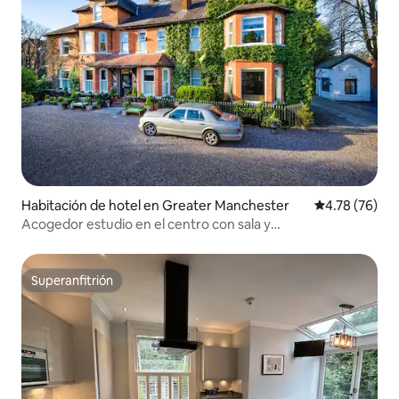
Habitación de hotel en Greater Manchester
Calificación 
4.78 (76)
Acogedor estudio en el centro con sala y
cocina|Tranvía|Estacionamiento gratuito
Superanfitrión
Superanfitrión