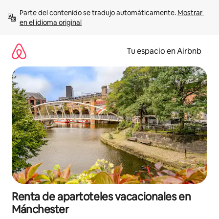
Ir
Parte del contenido se tradujo automáticamente. 
Mostrar 
al
en el idioma original
contenido
Tu espacio en Airbnb
Renta de apartoteles vacacionales en
Mánchester