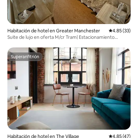
Habitación de hotel en Greater Manchester
Calificación 
4.85 (33)
Suite de lujo en oferta M/cr Tram| Estacionamiento
gratuito| Cocina
Superanfitrión
Superanfitrión
Habitación de hotel en The Village
Calificación 
4.85 (47)