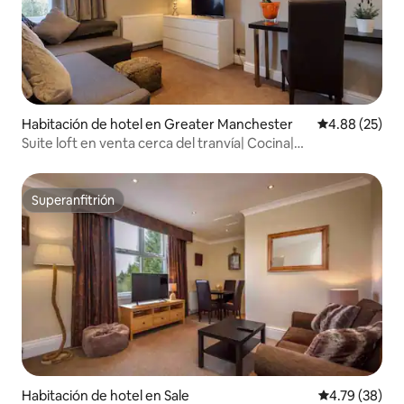
Habitación de hotel en Greater Manchester
Calificación p
4.88 (25)
Suite loft en venta cerca del tranvía| Cocina|
Estacionamiento gratuito
Superanfitrión
Superanfitrión
Habitación de hotel en Sale
Calificación 
4.79 (38)