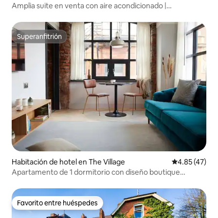
Amplia suite en venta con aire acondicionado |
Estacionamiento gratuito | Tranvía | Cocina
Superanfitrión
Superanfitrión
Habitación de hotel en The Village
Calificación 
4.85 (47)
Apartamento de 1 dormitorio con diseño boutique
independiente
Favorito entre huéspedes
Favorito entre huéspedes