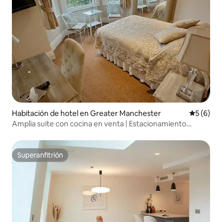
Habitación de hotel en Greater Manchester
Calificac
5 (6)
Amplia suite con cocina en venta | Estacionamiento
gratuito | Tranvía
Superanfitrión
Superanfitrión