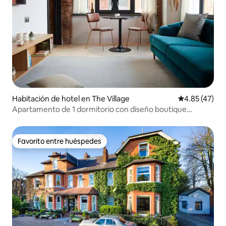
Habitación de hotel en The Village
Calificación 
4.85 (47)
Apartamento de 1 dormitorio con diseño boutique
independiente
Favorito entre huéspedes
Favorito entre huéspedes