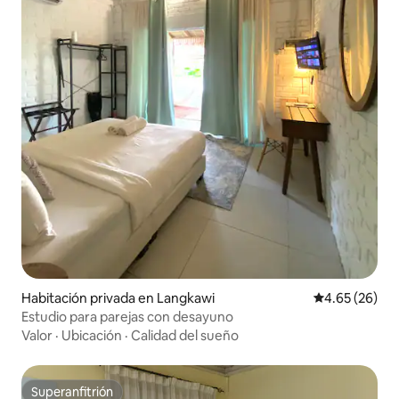
Habitación privada en Langkawi
Calificación p
4.65 (26)
Estudio para parejas con desayuno
Valor
·
Ubicación
·
Calidad del sueño
Superanfitrión