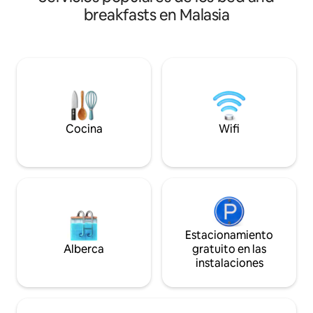
agua. Servicio de café y té/Minibar
comercial Gurney, 
breakfasts en Malasia
Televisión inteligente 1 cama tamaño
vendedores ambul
queen Escritorio tocador Arte local
Gurney están justo
Flores frescas del jardín Instalaciones:
de la casa. Es idea
Piscina Cocina al aire libre para barbacoa,
negocios o para u
parrilla y vapor. Pérgolas, cenadores y
estancia. La casa tiene muchos espacios
terraza al atardecer Por una tarifa
abiertos, tiene bu
adicional: servicio de lavandería y
en las zonas comun
traslado al aeropuerto/ciudad.
un balcón trasero 
Cocina
Wifi
Estacionamiento
Alberca
gratuito en las
instalaciones