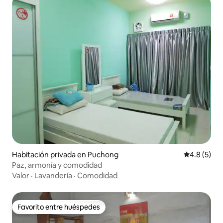
Habitación privada en Puchong
Calificació
4.8 (5)
Paz, armonía y comodidad
Valor
·
Lavandería
·
Comodidad
Favorito entre huéspedes
Favorito entre huéspedes