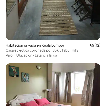
Habitación privada en Kuala Lumpur
Calificaci
5 (12)
Casa ecléctica coronada por Bukit Tabur Hills
Valor
·
Ubicación
·
Estancia larga