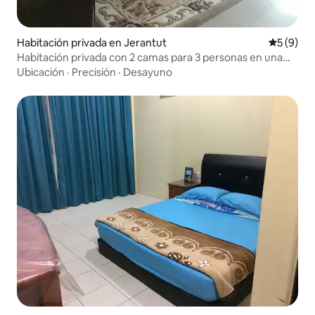
Habitación privada en Jerantut
Calificac
5 (9)
Habitación privada con 2 camas para 3 personas en una
villa + recogida gratuita
Ubicación
·
Precisión
·
Desayuno