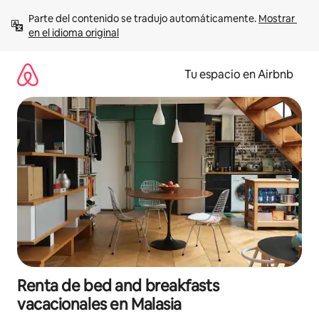
Ir
Parte del contenido se tradujo automáticamente. 
Mostrar 
al
en el idioma original
contenido
Tu espacio en Airbnb
Renta de bed and breakfasts
vacacionales en Malasia