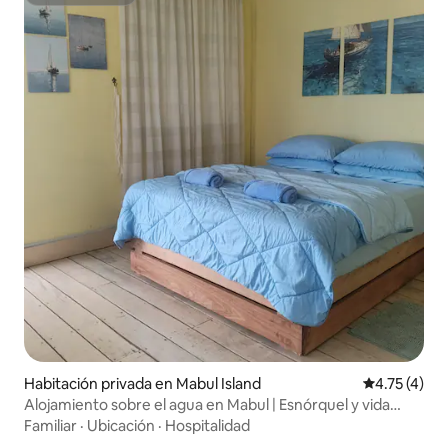
Superanfitrión
Habitación privada en Mabul Island
Calificación
4.75 (4)
Alojamiento sobre el agua en Mabul | Esnórquel y vida
bajau
Familiar
·
Ubicación
·
Hospitalidad