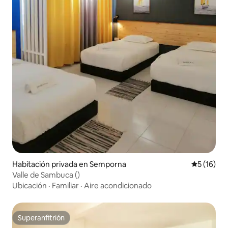
Habitación privada en Semporna
Calificaci
5 (16)
Valle de Sambuca ()
Ubicación
·
Familiar
·
Aire acondicionado
Superanfitrión
Superanfitrión