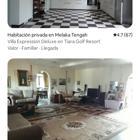
Habitación privada en Melaka Tengah
Calificación
4.7 (67)
Villa Expression Deluxe en Tiara Golf Resort
Valor
·
Familiar
·
Llegada