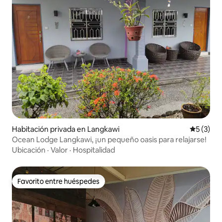
Habitación privada en Langkawi
Calificac
5 (3)
Ocean Lodge Langkawi, ¡un pequeño oasis para relajarse!
Ubicación
·
Valor
·
Hospitalidad
Favorito entre huéspedes
Favorito entre huéspedes