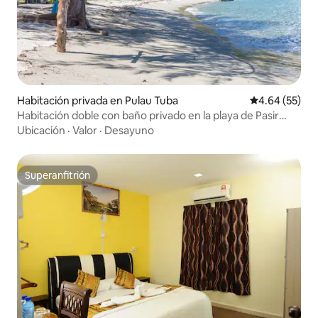
Habitación privada en Pulau Tuba
Calificación p
4.64 (55)
Habitación doble con baño privado en la playa de Pasir
Panjang
Ubicación
·
Valor
·
Desayuno
Superanfitrión
Superanfitrión