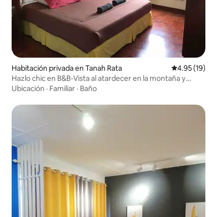
Habitación privada en Tanah Rata
Calificación 
4.95 (19)
Hazlo chic en B&B-Vista al atardecer en la montaña y
desayuno J13
Ubicación
·
Familiar
·
Baño