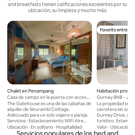
and breakfasts tienen calificaciones excelentes por su
ubicación, su limpieza y mucho más.
Favorito entre h
Favorito entre h
Chalet en Penampang
Habitación privad
g
Casa de campo en la puerta con acceso
Gurney BNB - Jard
a la piscina y cocina
The Gatehouse es una de las cabañas de
La propiedad se e
alquiler de Sinurambi Cottage.
carretera sin salid
Adecuado para un solo viajero o pareja.
Gurney Drive, un 
Servicios : Estacionamiento WIFI Aire
turístico. Estamos 
acondicionado y ventiladores de techo.
«Triángulo de Oro»
Ubicación
·
En solitario
·
Hospitalidad
Valor
·
Ubicación
·
Ducha a ras de suelo con calentador de
Servicios populares de los bed and
minutos a pie de P