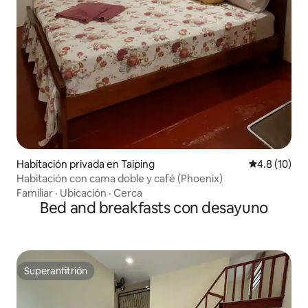
Habitación privada en Taiping
Calificación
4.8 (10)
Habitación con cama doble y café (Phoenix)
Familiar
·
Ubicación
·
Cerca
Bed and breakfasts con desayuno
Superanfitrión
Superanfitrión