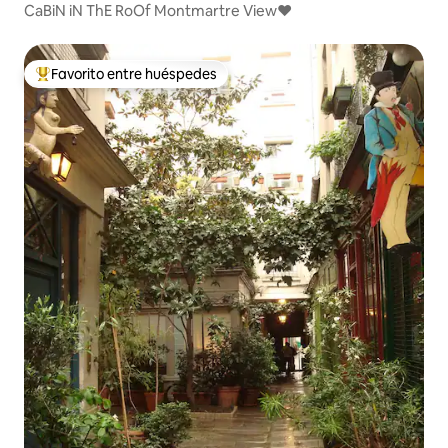
CaBiN iN ThE RoOf Montmartre View♥
Favorito entre huéspedes
De los mejores en Favorito entre huéspedes