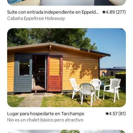
Suite con entrada independiente en Eppeldu
Calificación pr
4.89 (277)
erf
Cabaña Eppeltree Hideaway
Lugar para hospedarte en Tarchamps
Calificación 
4.57 (81)
Nio es un chalet básico pero atractivo