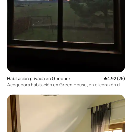
Habitación privada en Guedber
Calificación p
4.92 (26)
Acogedora habitación en Green House, en el corazón del
campo