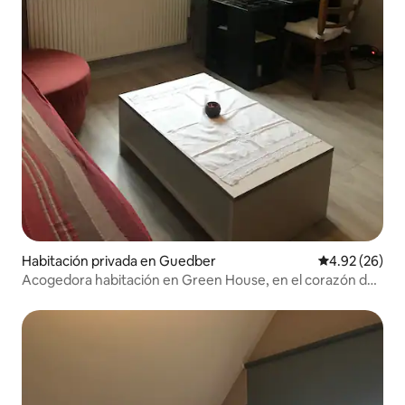
Habitación privada en Guedber
Calificación p
4.92 (26)
Acogedora habitación en Green House, en el corazón del
campo