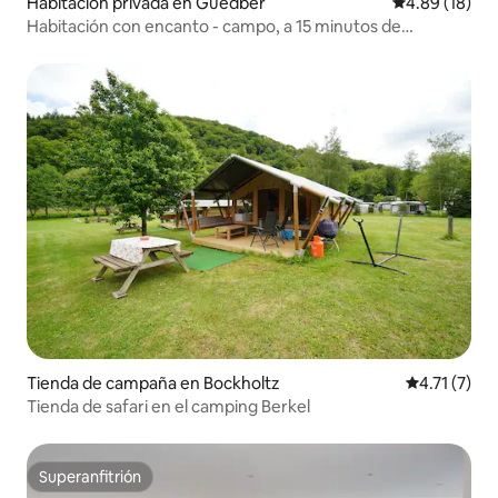
Habitación privada en Guedber
Calificación 
4.89 (18)
Habitación con encanto - campo, a 15 minutos de
Kirchberg
Tienda de campaña en Bockholtz
Calificación
4.71 (7)
Tienda de safari en el camping Berkel
Superanfitrión
Superanfitrión