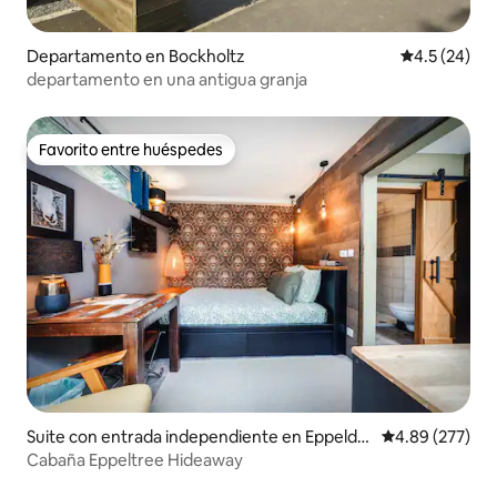
Departamento en Bockholtz
Calificación
4.5 (24)
departamento en una antigua granja
Favorito entre huéspedes
Favorito entre huéspedes
Suite con entrada independiente en Eppeldu
Calificación pr
4.89 (277)
erf
Cabaña Eppeltree Hideaway