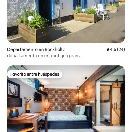
Departamento en Bockholtz
Calificación
4.5 (24)
departamento en una antigua granja
Favorito entre huéspedes
Favorito entre huéspedes