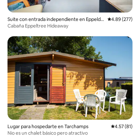
Suite con entrada independiente en Eppeldu
Calificación pr
4.89 (277)
erf
Cabaña Eppeltree Hideaway
Lugar para hospedarte en Tarchamps
Calificación 
4.57 (81)
Nio es un chalet básico pero atractivo