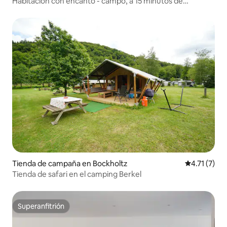
Habitación con encanto - campo, a 15 minutos de
Kirchberg
Tienda de campaña en Bockholtz
Calificación
4.71 (7)
Tienda de safari en el camping Berkel
Superanfitrión
Superanfitrión