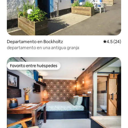
Departamento en Bockholtz
Calificación
4.5 (24)
departamento en una antigua granja
Favorito entre huéspedes
Favorito entre huéspedes