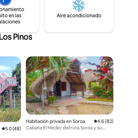
n
embarcadero a Cayo Levisa. Nuestra
ionamiento
ectativas.
finca tiene frutas tropicales deliciosas. se
ito en las
Aire acondicionado
ve el mar.
alaciones
Los Pinos
re huéspedes
iones
Habitación privada en Soroa
Calificación promedio
4.6 (82)
Cabaña El Medio: disfruta Soroa y su
Calificación promedio: 5.0 de 5; 48 evaluaciones
5.0 (48)
naturaleza