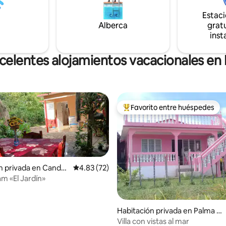
a, taxis, senderismo
seguro en el área urbana de Sa
zado con guía y parqueo
Estac
Cristóbal, que cumplira sus exp
.
Alberca
gratu
inst
celentes alojamientos vacacionales en 
Favorito entre huéspedes
De los mejores en Favorito ent
n privada en Candel
Calificación promedio: 4.83 de 5; 72 evaluac
4.83 (72)
am «El Jardín»
 4.83 de 5; 23 evaluaciones
Habitación privada en Palma R
ubia
Villa con vistas al mar