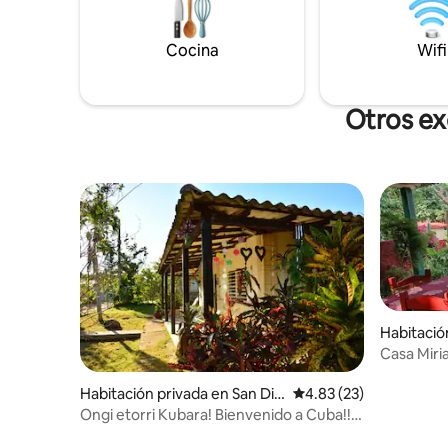
lavanderí
a esta es nuestra zona de Rancho para
especiali
relajarse. Esperamos poder compartir
espacioso
Cocina
Wifi
nuestro hermoso pueblo de Soroa en la
isla de Cuba
Otros ex
Habitació
aria
Casa Miri
Habitación privada en San Die
Calificación promedio:
4.83 (23)
go de los Baños
Ongi etorri Kubara! Bienvenido a Cuba!!
Welcome!!