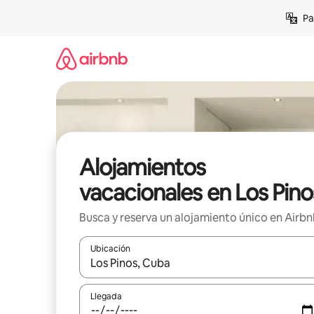
Ir
Pa
al
contenido
Alojamientos
vacacionales en Los Pino
Busca y reserva un alojamiento único en Airb
Ubicación
Cuando los resultados estén disponibles, podrás na
Llegada