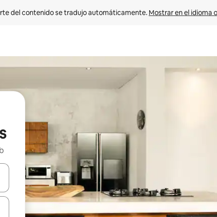
rte del contenido se tradujo automáticamente. 
Mostrar en el idioma o
s
nb
vegar usando las teclas de las flechas hacia arriba y hacia abajo, o b