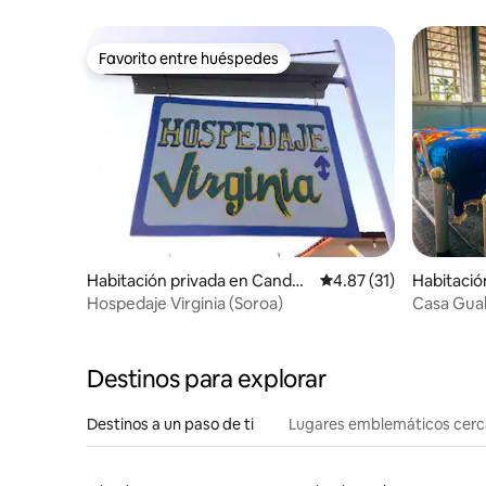
Favorito entre huéspedes
Favorito entre huéspedes
Habitación privada en Candel
Calificación promedio:
4.87 (31)
Habitació
aria
onda
Hospedaje Virginia (Soroa)
Casa Gual
Destinos para explorar
Destinos a un paso de ti
Lugares emblemáticos cer