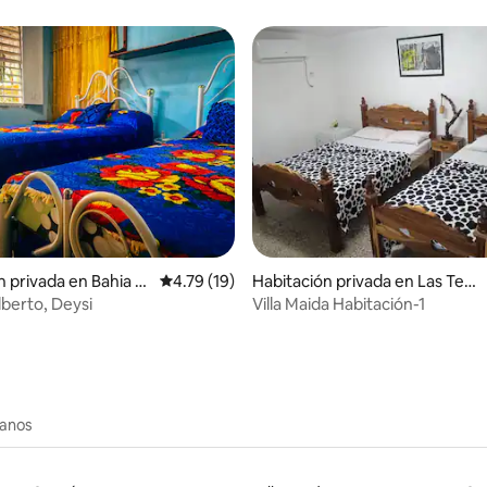
 4.87 de 5; 31 evaluaciones
n privada en Bahia H
Calificación promedio: 4.79 de 5; 19 evaluac
4.79 (19)
Habitación privada en Las Terr
azas
berto, Deysi
Villa Maida Habitación-1
canos