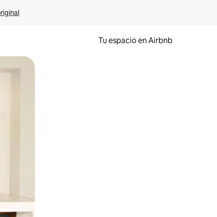
riginal
Tu espacio en Airbnb
ien tocando y deslizando la pantalla.