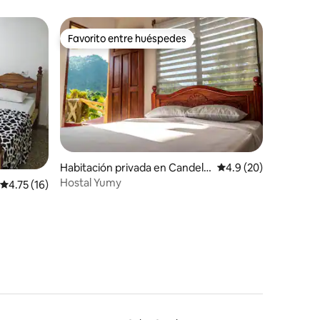
Favorito entre huéspedes
Favorito entre huéspedes
Habitación privada en Candela
Calificación promedio
4.9 (20)
ria
Hostal Yumy
iones
Calificación promedio: 4.75 de 5; 16 evaluaciones
4.75 (16)