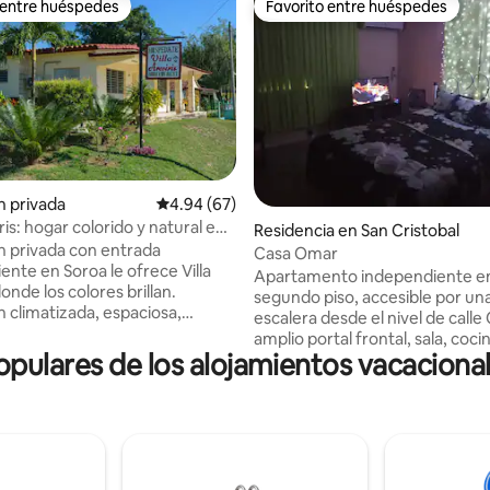
 entre huéspedes
Favorito entre huéspedes
 entre huéspedes
Favorito entre huéspedes
n privada
Calificación promedio: 4.94 de 5; 67 evaluac
4.94 (67)
iris: hogar colorido y natural en
4.76 de 5; 130 evaluaciones
Residencia en San Cristobal
n privada con entrada
Casa Omar
ente en Soroa le ofrece Villa
Apartamento independiente e
donde los colores brillan.
segundo piso, accesible por un
n climatizada, espaciosa,
escalera desde el nivel de calle Consta de
 cómoda con su baño privado y
amplio portal frontal, sala, coci
servicios listos para hacer su
ulares de los alojamientos vacacional
equipada, habitación climatiza
 más agradable. Además (por
completo y terraza posterior al a
adicional) contamos con
Tiene sistema de paneles solar
de desayunos y cenas con
garantiza energía para iluminac
 naturales y orgánicos,
ventiladores, televisión con si
 ellos producidos y
streaming, refrigeradora, y car
s en la propiedad. Servicio de
celulares y laptops. Ambiente amigable y