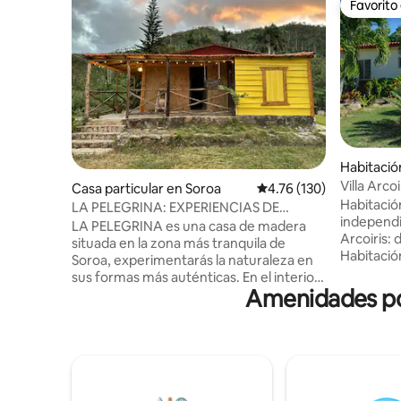
Favorito
Favorito
Habitació
Villa Arco
Casa particular en Soroa
Calificación promedio: 
4.76 (130)
Soroa
Habitació
LA PELEGRINA: EXPERIENCIAS DE
independi
AUTENTICIDAD QUE PASAN
LA PELEGRINA es una casa de madera
Arcoiris: 
DESAPERCIBIDAS
situada en la zona más tranquila de
Habitació
Soroa, experimentarás la naturaleza en
moderna,
sus formas más auténticas. En el interior
todos los 
Amenidades pop
es como una galería de arte, las pinturas
descanso
realizadas por el famoso artista cubano
un costo 
Mario Pelegrin adornan las paredes,
servicio 
desde mantas de ganchillo hasta
productos
mecedoras y hamacas,,, a 10 metros de
muchos de
la casa principal es nuestra zona de yoga
cosechado
para conectarse con la naturaleza y junto