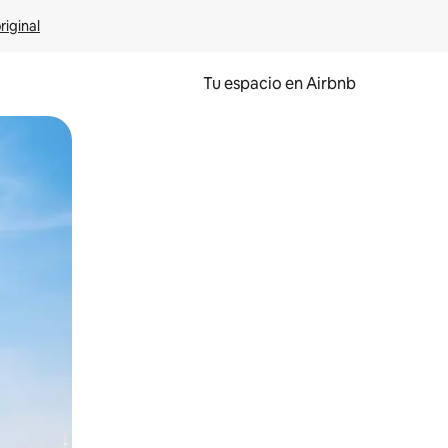
riginal
Tu espacio en Airbnb
ien tocando y deslizando la pantalla.