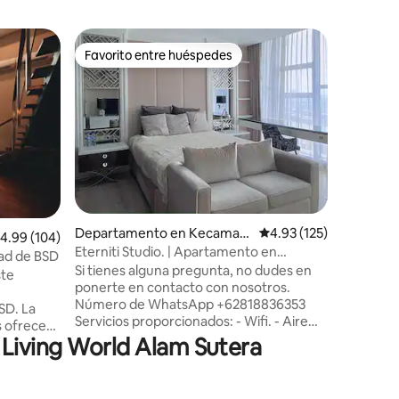
Condomin
Favorito entre huéspedes
Favorit
Favorito entre huéspedes
Favorit
pong Uta
Apartame
Alam Su
Bienveni
dormitorio
apartame
ubicado e
distrito f
espacioso
de negoc
por la zona d
iones
de centro
Departamento en Kecamata
Calificación promedio: 
4.93 (125)
alificación promedio: 4.99 de 5; 104 evaluaciones
4.99 (104)
zonas de 
n Serpong Utara
Eterniti Studio. | Apartamento en
puedas ne
udad de BSD
Brooklyn Alam Sutera
Si tienes alguna pregunta, no dudes en
pie. La unidad en sí está totalmente
ste
ponerte en contacto con nosotros.
amueblad
Número de WhatsApp +62818836353
con inst
SD. La
Servicios proporcionados: - Wifi. - Aire
gimnasio, 
 ofrece
acondicionado - Televisión - Calentador
conjunto,
 Living World Alam Sutera
incluyen
de agua. - Estufa eléctrica y utensilios. -
 75
Nevera - Armario - Arrocera - Hervidor
Instalaciones compartidas: - piscina -
o en el