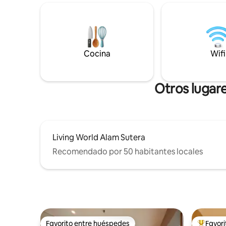
Cubiertos y utensilios de cocina. Secador
habitació
de pelo. Gordyn Lemari Juego de cocina.
de recome
Mesa de comedor/trabajo Aparcamiento
productos
gratuito para móviles 2 toallas
homologa
Perlengkapan mandi Aparcamiento
internaci
gratuito Almohada extra Vista a la ciudad
equipo de
Cocina
Wifi
que puedes ver desde tu habitación.
contamin
Piscina infinita y gimnasio. Marmer
tu estanc
completo y parkit mewah
Otros lugar
Living World Alam Sutera
Recomendado por 50 habitantes locales
Favorito entre huéspedes
Favor