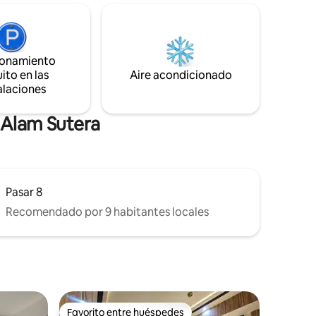
Gimnasio. - Zona de juegos para niños. -
distancia a
Cafetería y minimercado - Seguridad las
el centro
24 horas y cctv. Lugares cercanos: -
s minutos
Universidad Binus (5 min) - Universidad
entro
suizo-alemana (6 min) - Living World y
ionamiento
centro comercial Alam Sutera (6 min) -
ito en las
Aire acondicionado
frutar de
Ikea y acceso a peaje (10 min) - Hospital
alaciones
salón con
Omni (8 min)
rt,
 Alam Sutera
Pasar 8
Recomendado por 9 habitantes locales
Favorito entre huéspedes