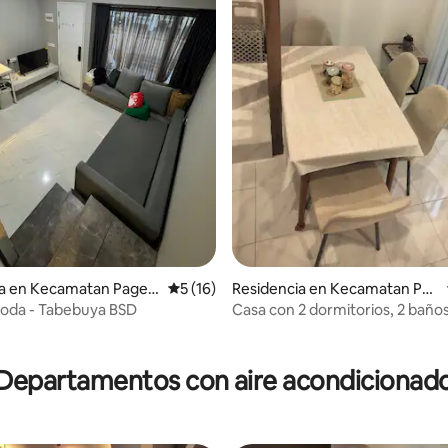
ia en Kecamatan Paged
Calificación promedio: 5 de 5; 16 evaluac
5 (16)
Residencia en Kecamatan Pag
edangan
oda - Tabebuya BSD
Casa con 2 dormitorios, 2 baños
io: 5 de 5; 12 evaluaciones
Departamentos con aire acondicionad