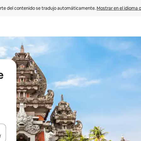
rte del contenido se tradujo automáticamente. 
Mostrar en el idioma o
e
vegar usando las teclas de las flechas hacia arriba y hacia abajo, o b