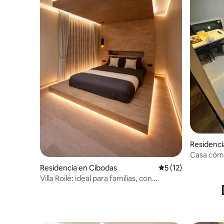
Residenc
angan
Casa cóm
Residencia en Cibodas
Calificación promed
5 (12)
Villa Roilé: ideal para familias, con
tobogán y jacuzzi en Karawaci