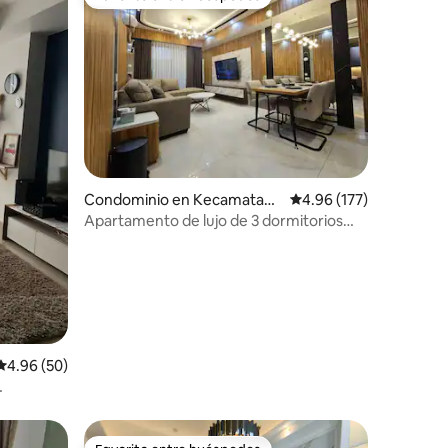
re huéspedes
Favorito entre huéspedes
Condominio en Kecamatan
Calificación promedio: 
4.96 (177)
Pagedangan
Apartamento de lujo de 3 dormitorios
junto a Aeon Mall BSD
iones
Calificación promedio: 4.96 de 5; 50 evaluaciones
4.96 (50)