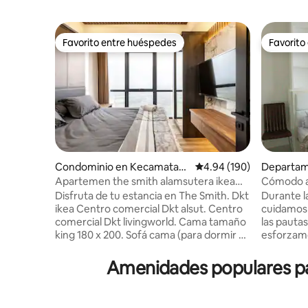
Favorito entre huéspedes
Favorito
Favorito entre huéspedes
Favorito
Condominio en Kecamatan
Calificación promedio: 
4.94 (190)
Departam
Serpong Utara
tara
Apartemen the smith alamsutera ikea
Cómodo a
jpo jkt banten
Brooklyn,
Disfruta de tu estancia en The Smith. Dkt
Durante l
ikea Centro comercial Dkt alsut. Centro
cuidamos 
comercial Dkt livingworld. Cama tamaño
las pauta
king 180 x 200. Sofá cama (para dormir y
esforzam
sentarse) Smart TV LED (inicio de sesión
nuestro a
de YouTube, Netflix, Wetv, Dll) Arrocera
se desinf
Amenidades populares par
Dispensador frío y caliente Nevera
Desinfect
fogones Setrika Calentador de agua Aire
contacto 
acondicionado central. Wifi listo.
de las pu