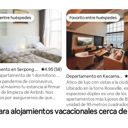
 entre huéspedes
Favorito entre huéspedes
 entre huéspedes
Favorito entre huéspedes
4.94 de 5; 190 evaluaciones
ento en Serpong U
Calificación promedio: 4.95 de 5; 58 evaluac
4.95 (58)
partamento de 1 dormitorio en
Departamento en Kecamat
C
 Alam Sutera
a pandemia de coronavirus,
an Serpong
Ático de lujo con vistas a la ci
al máximo tu estancia al firmar
Ubicado en la torre Roseville, e
s de limpieza de Airbnb. Nos
espacioso dúplex es uno de los
os por asegurarnos de que
apartamentos más lujosos de B
partamento se limpie a fondo y
unidad de 95 metros cuadrados
ecte correctamente. -
a alojamientos vacacionales cerca de
servicios contemporáneos que 
amos todas las superficies de
cocina, wifi de 100 Mbps, TV de
frecuente, incluidos los pomos
pulgadas y escritorio con vista
ertas. - Limpiamos cada
panorámica al horizonte. Situad