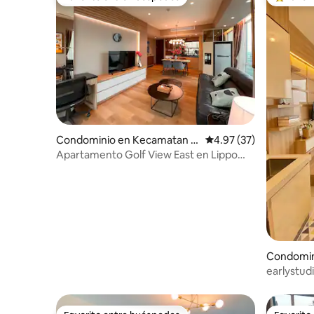
Favorito entre huéspedes
De los m
Condominio en Kecamatan K
Calificación promedio:
4.97 (37)
elapa Dua
Apartamento Golf View East en Lippo
Karawaci
Condomin
angerang
earlystud
tipo estu