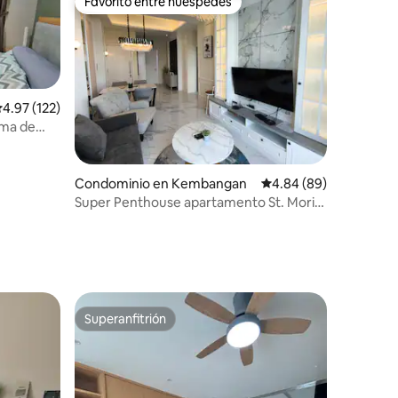
Favorito entre huéspedes
Favorito entre huéspedes
alificación promedio: 4.97 de 5; 122 evaluaciones
4.97 (122)
ama de
iones
Condominio en Kembangan
Calificación promedio:
4.84 (89)
Super Penthouse apartamento St. Moritz
Lippomall Puri
Superanfitrión
re huéspedes
Superanfitrión