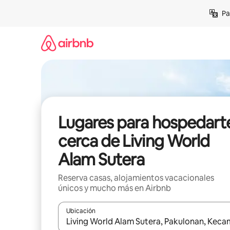
Ir
Pa
al
contenido
Lugares para hospedart
cerca de Living World
Alam Sutera
Reserva casas, alojamientos vacacionales
únicos y mucho más en Airbnb
Ubicación
Cuando los resultados estén disponibles, podrás na