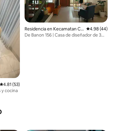
Residencia en Kecamatan Ci
Calificación promedio:
4.98 (44)
nere
De Banon 156 | Casa de diseñador de 3
recámaras en Cinere
iones
Calificación promedio: 4.81 de 5; 53 evaluaciones
4.81 (53)
 y cocina
o