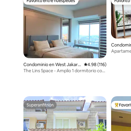
Favorito entre huéspedes
Favorito
Favorito entre huéspedes
Favorito
Condomin
Cengkar
Apartamen
Sedayu ju
Netflix y 
Condominio en West Jakart
Calificación promedio: 
4.98 (116)
a
The Lins Space - Amplio 1 dormitorio con
vistas a la ciudad
Superanfitrión
Favor
Superanfitrión
De los m