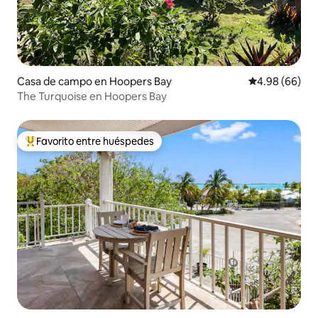
Casa de campo en Hoopers Bay
Calificación p
4.98 (66)
The Turquoise en Hoopers Bay
Favorito entre huéspedes
De los mejores en Favorito entre huéspedes