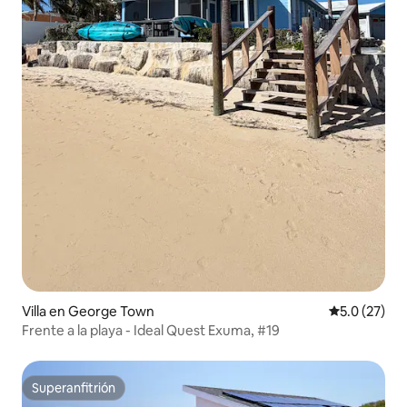
Villa en George Town
Calificación
5.0 (27)
Frente a la playa - Ideal Quest Exuma, #19
Superanfitrión
Superanfitrión