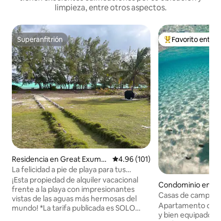
limpieza, entre otros aspectos.
Superanfitrión
Favorito entre
Superanfitrión
De los mejores en
Residencia en Great Exuma I
Calificación promedio: 4.96 de 5
4.96 (101)
sland
La felicidad a pie de playa para tus
mejores vacaciones
¡Esta propiedad de alquiler vacacional
Condominio en G
frente a la playa con impresionantes
n
Casas de campo e
vistas de las aguas más hermosas del
a la playa, nivel inf
Apartamento de l
mundo! *La tarifa publicada es SOLO
y bien equipado en 
para acceder a DOS DORMITORIOS.