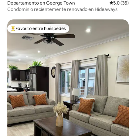
Departamento en George Town
Calificación
5.0 (36)
Condominio recientemente renovado en Hideaways
Favorito entre huéspedes
De los mejores en Favorito entre huéspedes