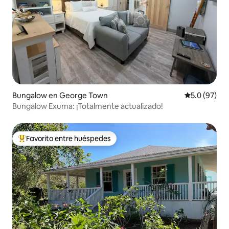
Bungalow en George Town
Calificación
5.0 (97)
Bungalow Exuma: ¡Totalmente actualizado!
Favorito entre huéspedes
De los mejores en Favorito entre huéspedes