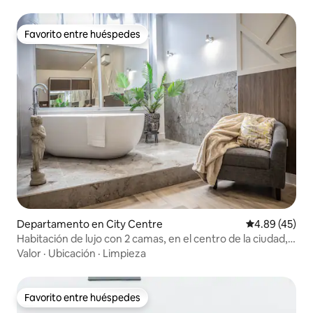
Favorito entre huéspedes
Favorito entre huéspedes
Departamento en City Centre
Calificación 
4.89 (45)
Habitación de lujo con 2 camas, en el centro de la ciudad,
con bañera independiente
Valor
·
Ubicación
·
Limpieza
Favorito entre huéspedes
Favorito entre huéspedes