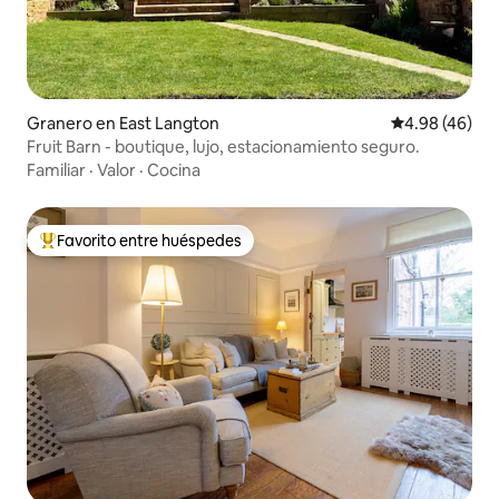
Granero en East Langton
Calificación p
4.98 (46)
Fruit Barn - boutique, lujo, estacionamiento seguro.
Familiar
·
Valor
·
Cocina
Favorito entre huéspedes
De los mejores en Favorito entre huéspedes