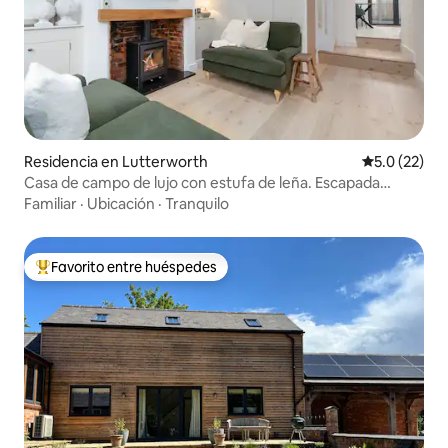
Residencia en Lutterworth
Calificación
5.0 (22)
Casa de campo de lujo con estufa de leña. Escapada
perfecta
Familiar
·
Ubicación
·
Tranquilo
Favorito entre huéspedes
De los mejores en Favorito entre huéspedes