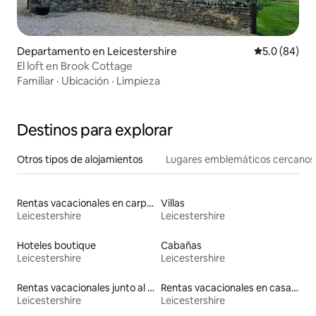
Departamento en Leicestershire
Calificación
5.0 (84)
El loft en Brook Cottage
Familiar
·
Ubicación
·
Limpieza
Destinos para explorar
Otros tipos de alojamientos
Lugares emblemáticos cercanos
Rentas vacacionales en carpas
Villas
Leicestershire
Leicestershire
Hoteles boutique
Cabañas
Leicestershire
Leicestershire
Rentas vacacionales junto al agua
Rentas vacacionales en casas de huéspedes
Leicestershire
Leicestershire