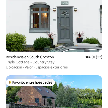
Residencia en South Croxton
Calificación 
4.91 (32)
Triple Cottage - Country Stay
Ubicación
·
Valor
·
Espacios exteriores
Favorito entre huéspedes
De los mejores en Favorito entre huéspedes