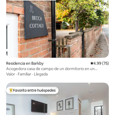
Residencia en Barkby
Calificación p
4.99 (75)
Acogedora casa de campo de un dormitorio en un
pintoresco pueblo
Valor
·
Familiar
·
Llegada
Favorito entre huéspedes
De los mejores en Favorito entre huéspedes