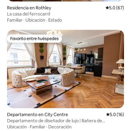
Residencia en Rothley
Calificación
5.0 (67)
La casa del ferrocarril
Familiar
·
Ubicación
·
Estado
Favorito entre huéspedes
Favorito entre huéspedes
Departamento en City Centre
Calificación
5.0 (16)
Departamento de diseñador de lujo | Bañera de
hidromasaje y pared de cine
Ubicación
·
Familiar
·
Decoración