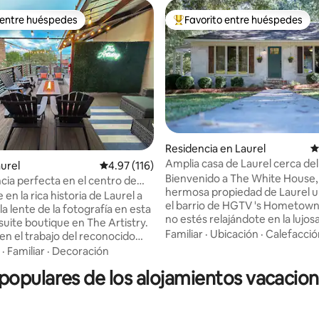
 entre huéspedes
Favorito entre huéspedes
 entre huéspedes
De los mejores en Favorito ent
Residencia en Laurel
C
Amplia casa de Laurel cerca del 
aurel
Calificación promedio: 4.97 de 5; 116 evaluac
4.97 (116)
o: 5 de 5; 217 evaluaciones
histórico
Bienvenido a The White House,
cia perfecta en el centro de
hermosa propiedad de Laurel u
en la rica historia de Laurel a
el barrio de HGTV 's Hometow
la lente de la fotografía en esta
no estés relajándote en la lujos
suite boutique en The Artistry.
comodidad de esta elegante ca
Familiar
·
Ubicación
·
Calefacció
en el trabajo del reconocido
puedes disfrutar paseando por 
 local David Shoots, este
·
Familiar
·
Decoración
para ver las casas famosas ren
e sumerge en impresionantes
el programa. El distrito históric
opulares de los alojamientos vacaciona
del centro de Laurel mientras
solo una milla de distancia, al ig
omodidad moderna y
varias otras atracciones. A 5 minutos en
es de lujo. 📍 Ubicado en el
coche del Museo de Arte Laure
l centro de la ciudad, a solo