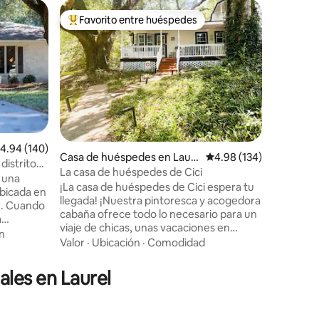
Departam
Favorito entre huéspedes
Favorit
re huéspedes
De los mejores en Favorito entre huéspedes
Favorit
Incognito
pasos de
Disfruta 
planta ba
Incognit
de The S
distancia 
Valor
·
Ub
Incognito
histórico
que origi
alificación promedio: 4.94 de 5; 140 evaluaciones
4.94 (140)
mecánico
Casa de huéspedes en Laur
Calificación promedio: 
4.98 (134)
distrito
iones
equipada.
el
La casa de huéspedes de Cici
 una
terminada
¡La casa de huéspedes de Cici espera tu
bicada en
tamaño k
llegada! ¡Nuestra pintoresca y acogedora
n. Cuando
(ducha/b
cabaña ofrece todo lo necesario para un
a
lavavajil
viaje de chicas, unas vacaciones en
sa,
lavadora
n
familia o una escapada romántica! A
Valor
·
Ubicación
·
Comodidad
la zona
menos de 1 milla de la increíble
ovadas en
"Hometown" de Laurel. ¡Puedes disfrutar
o está a
les en Laurel
de un oasis privado para personas solas,
ual que
parejas, familias y amigos! Nuestra casa
cuenta con excelentes espacios
n Rogers.