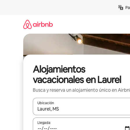
Ir
Pa
al
contenido
Alojamientos
vacacionales en Laurel
Busca y reserva un alojamiento único en Airb
Ubicación
Cuando los resultados estén disponibles, podrás na
Llegada