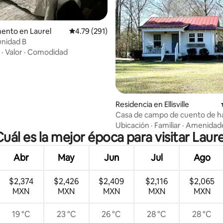
 4.95 de 5; 55 evaluaciones
ento en Laurel
Calificación promedio: 4.79 de 5; 291 evaluac
4.79 (291)
unidad B
·
Valor
·
Comodidad
Residencia en Ellisville
Casa de campo de cuento de h
Pecan Hill | destacado en HGTV
Ubicación
·
Familiar
·
Amenidad
Cuál es la mejor época para visitar Laure
Abr
May
Jun
Jul
Ago
$2,374
$2,426
$2,409
$2,116
$2,065
MXN
MXN
MXN
MXN
MXN
19 °C
23 °C
26 °C
28 °C
28 °C