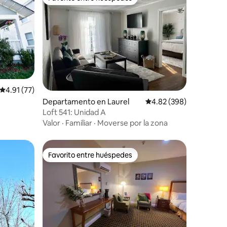
Favorito entre huéspedes
iones
Calificación promedio: 4.91 de 5; 77 evaluaciones
4.91 (77)
Departamento en Laurel
Calificación promedio: 
4.82 (398)
Loft 541: Unidad A
Valor
·
Familiar
·
Moverse por la zona
Favorito entre huéspedes
re huéspedes
Favorito entre huéspedes