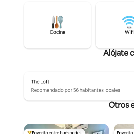
cubierto. Relájate después de explorar
unos paso
las tiendas, los restaurantes y las
de acces
atracciones de 'Home Town' de Laurel.
refugio e
Disfruta de una hospitalidad atemporal,
de la foto
camas cómodas y el encanto tranquilo
y los via
que hace que los huéspedes regresen.
Cocina
Wifi
artística.
Perfecto para familias, parejas, viajes de
chicas o estancias para trabajar desde
casa.
Alójate 
The Loft
Recomendado por 56 habitantes locales
Otros e
Favorito entre huéspedes
Favorito