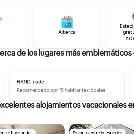
A 6 minutos en coche del distri
s de The Loft y de los puntos
histórico de Laurel. A 6 minuto
o de Home Town de HGTV, este
de HAND+made Descubre Laurel con
s perfecto para los entusiastas
nosotros y aprende más sobre 
grafía, los amantes de la historia
Estac
jeros que buscan una escapada
Alberca
gratu
inst
cerca de los lugares más emblemáticos 
HAND made
Recomendado por 15 habitantes locales
xcelentes alojamientos vacacionales e
 entre huéspedes
Favorito entre huéspedes