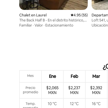
Chalet en Laurel
Calificación promedio:
4.95 (55)
Departam
The Back Half B - En el distrito histórico,
Loft 541, 
Laurel, MS
Familiar
·
Valor
·
Estacionamiento
Ubicación
¿
Mes
Ene
Feb
Mar
$2,065
$2,237
$2,392
Precio
promedio
MXN
MXN
MXN
10 °C
12 °C
16 °C
Temp.
promedio