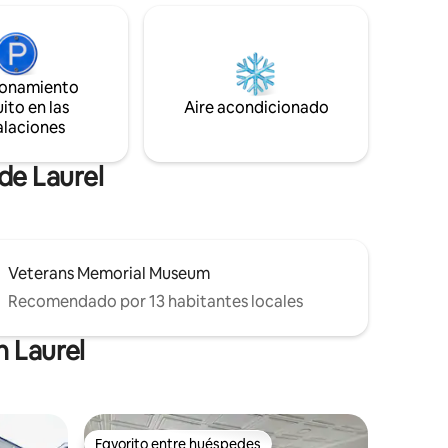
interiores y exteriores, mucho
to
estacionamiento y todas las
s en coche
comodidades de un hogar. ¿Tienes una
solicitud especial?-- Avísenos y haremos
Belo
todo lo posible para atender su solicitud.
ionamiento
ito en las
Aire acondicionado
alaciones
de Laurel
Veterans Memorial Museum
Recomendado por 13 habitantes locales
n Laurel
Favorito entre huéspedes