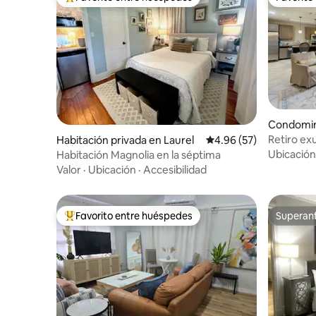
De los mejores en Favorito entre huéspedes
Favorito
Condomin
Retiro ex
Habitación privada en Laurel
Calificación promedio:
4.96 (57)
de Laurel
Ubicación
Habitación Magnolia en la séptima
Valor
·
Ubicación
·
Accesibilidad
Favorito entre huéspedes
Superanf
De los mejores en Favorito entre huéspedes
Superanf