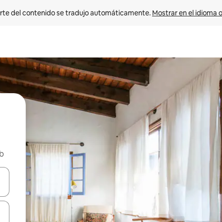
rte del contenido se tradujo automáticamente. 
Mostrar en el idioma o
nb
vegar usando las teclas de las flechas hacia arriba y hacia abajo, o b