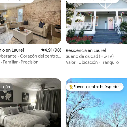
 entre huéspedes
Favorito entre huéspedes
io en Laurel
Calificación promedio: 4.91 de 5; 98 evaluac
4.91 (98)
Residencia en Laurel
uberante - Corazón del centro
 4.96 de 5; 57 evaluaciones
Sueño de ciudad (HGTV)
 - Capacidad para 4 personas
·
Familiar
·
Precisión
Valor
·
Ubicación
·
Tranquilo
itrión
Favorito entre huéspedes
itrión
De los mejores en Favorito ent