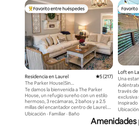
Favorito entre huéspedes
Favorito
De los mejores en Favorito entre huéspedes
Favorito
Loft en L
Residencia en Laurel
Calificación promedi
5 (217)
Una estan
The Parker House|Sin
Laurel
Adéntrate 
escalones|Cochera|Capacidad para 6
Te damos la bienvenida a The Parker
través de 
personas|Tranquilo
House, un refugio sureño con un estilo
exclusiva 
hermoso, 3 recámaras, 2 baños y a 2.5
Inspirado 
millas del encantador centro de Laurel.
fotógrafo
Ubicación
Ubicada en una tranquila calle sin salida,
Ubicación
·
Familiar
·
Baño
espacio t
esta espaciosa casa tiene capacidad para
Amenidades p
imágenes 
6 personas, con una suite tamaño king,
ofrece c
un columpio en el porche delantero, una
comodidad
oficina dedicada y estacionamiento
corazón de