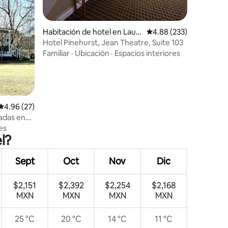
iones
Habitación de hotel en Laur
Calificación promedio: 
4.88 (233)
el
Hotel Pinehurst, Jean Theatre, Suite 103
Familiar
·
Ubicación
·
Espacios interiores
Calificación promedio: 4.96 de 5; 27 evaluaciones
4.96 (27)
adas en
es
l?
Sept
Oct
Nov
Dic
$2,151
$2,392
$2,254
$2,168
MXN
MXN
MXN
MXN
25 °C
20 °C
14 °C
11 °C