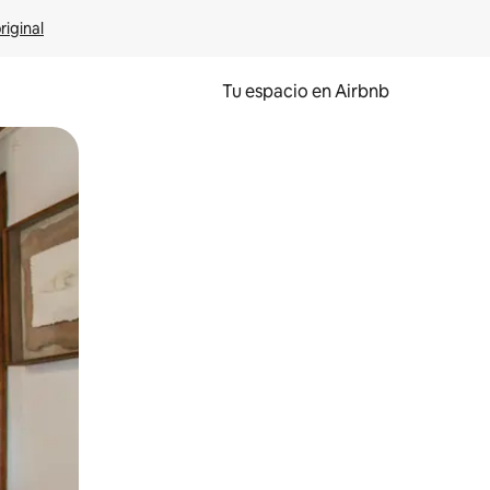
riginal
Tu espacio en Airbnb
ien tocando y deslizando la pantalla.