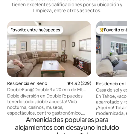
tienen excelentes calificaciones por su ubicación y
limpieza, entre otros aspectos.
Favorito entre huéspedes
Favorito entre
Favorito entre huéspedes
De los mejores en
Residencia en Reno
Calificación promedio: 4.92 de 5
4.92 (229)
Residencia en Incli
DoubleFun@DoubleR a 20 min de Mt
Casa de sol y esqu
Rose y a 30 min de Tahoe
Doble diversión en Double R: puedes
En Tahoe, «acogedo
tenerlo todo: ¡doble apuesta! Vida
abarrotado y «caba
nocturna, casinos, museos,
¡Aquí no! Totalmente renovada y
espectáculos, centro gastronómico,
modernizada, esta
Amenidades populares para
ofertas de comida y actividades para
solo 5 minutos de 
niños en Reno. ¡Doble diamante! USA
de las pistas de e
alojamientos con desayuno incluido
Today acaba de clasificar a Reno como la
elegante refugio p