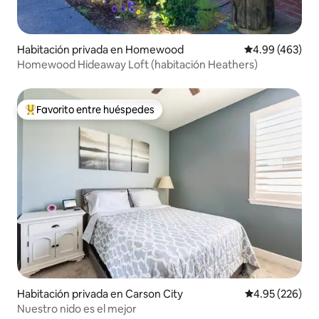
Habitación privada en Homewood
Calificación pr
4.99 (463)
Homewood Hideaway Loft (habitación Heathers)
Favorito entre huéspedes
De los mejores en Favorito entre huéspedes
Habitación privada en Carson City
Calificación pr
4.95 (226)
Nuestro nido es el mejor