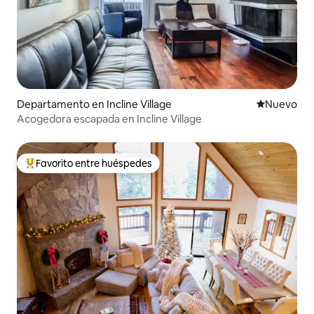
Departamento en Incline Village
Nuevo aloj
Nuevo
Acogedora escapada en Incline Village
Favorito entre huéspedes
De los mejores en Favorito entre huéspedes