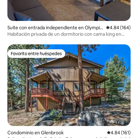
Suite con entrada independiente en Olympic
Calificación pr
4.84 (164)
Valley
Habitación privada de un dormitorio con cama king en
Olympic Valley
Favorito entre huéspedes
Favorito entre huéspedes
Condominio en Glenbrook
Calificación p
4.84 (161)