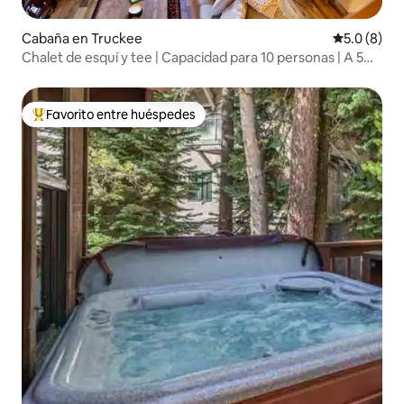
Cabaña en Truckee
Calificació
5.0 (8)
Chalet de esquí y tee | Capacidad para 10 personas | A 5
minutos de Northstar
Favorito entre huéspedes
De los mejores en Favorito entre huéspedes