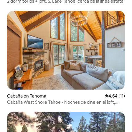
2 dormitorios + loft, S. Lake Tahoe, cerca de la línea estatal
Cabaña en Tahoma
Calificación 
4.64 (11)
Cabaña West Shore Tahoe - Noches de cine en el loft,
mascotas