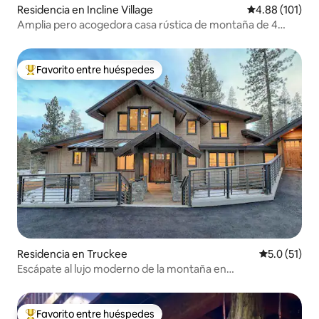
Residencia en Incline Village
Calificación p
4.88 (101)
Amplia pero acogedora casa rústica de montaña de 4
dormitorios
Favorito entre huéspedes
De los mejores en Favorito entre huéspedes
Residencia en Truckee
Calificación
5.0 (51)
Escápate al lujo moderno de la montaña en
Tahoe/Truckee
Favorito entre huéspedes