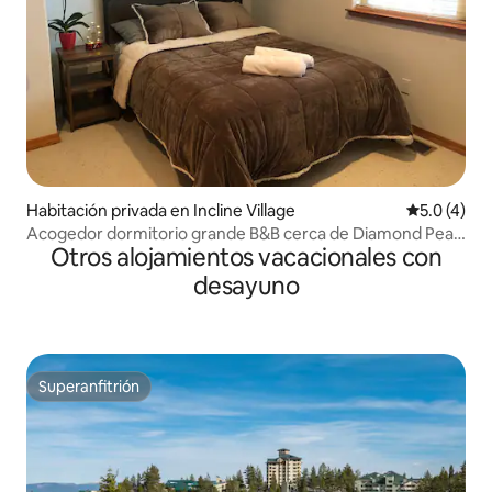
Habitación privada en Incline Village
Calificació
5.0 (4)
Acogedor dormitorio grande B&B cerca de Diamond Peak
Otros alojamientos vacacionales con
Resort
desayuno
Superanfitrión
Superanfitrión