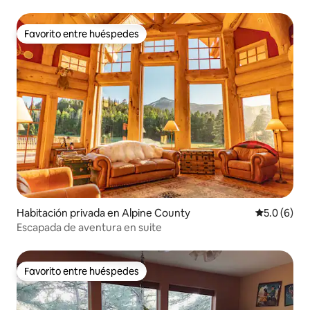
Favorito entre huéspedes
Favorito entre huéspedes
Habitación privada en Alpine County
Calificació
5.0 (6)
Escapada de aventura en suite
Favorito entre huéspedes
Favorito entre huéspedes