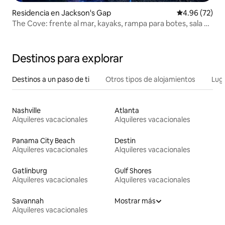
Residencia en Jackson's Gap
Calificación p
4.96 (72)
The Cove: frente al mar, kayaks, rampa para botes, sala de
juegos
Destinos para explorar
Destinos a un paso de ti
Otros tipos de alojamientos
Lug
Nashville
Atlanta
Alquileres vacacionales
Alquileres vacacionales
Panama City Beach
Destin
Alquileres vacacionales
Alquileres vacacionales
Gatlinburg
Gulf Shores
Alquileres vacacionales
Alquileres vacacionales
Savannah
Mostrar más
Alquileres vacacionales