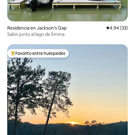
Residencia en Jackson's Gap
Calificación p
4.94 (33)
Salón junto al lago de Emma
Favorito entre huéspedes
De los mejores en Favorito entre huéspedes