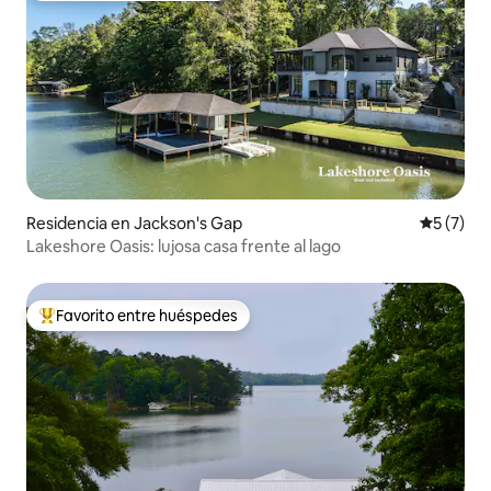
Residencia en Jackson's Gap
Calificac
5 (7)
Lakeshore Oasis: lujosa casa frente al lago
Favorito entre huéspedes
De los mejores en Favorito entre huéspedes