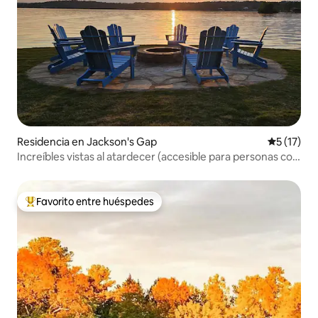
Residencia en Jackson's Gap
Calificaci
5 (17)
Increíbles vistas al atardecer (accesible para personas con
discapacidad)
Favorito entre huéspedes
De los mejores en Favorito entre huéspedes