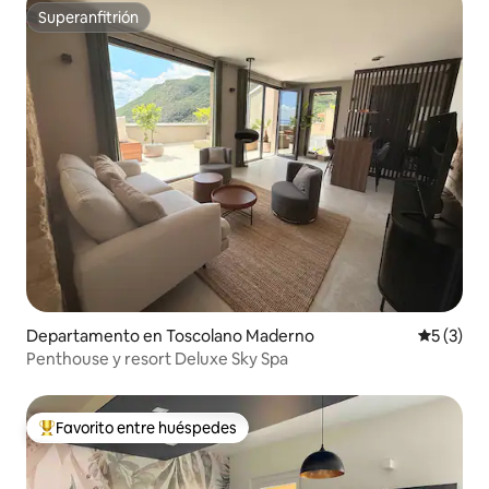
Superanfitrión
Superanfitrión
Departamento en Toscolano Maderno
Calificac
5 (3)
Penthouse y resort Deluxe Sky Spa
Favorito entre huéspedes
De los mejores en Favorito entre huéspedes