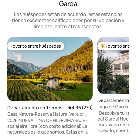
Garda
Los huéspedes están de acuerdo: estas estancias
tienen excelentes calificaciones por su ubicación y
limpieza, entre otros aspectos.
Favorito entre huéspedes
Favorito entre
Favorito entre huéspedes
De los mejores en
Departamento en 
Garda
Lago de Garda, amp
Departamento en Tremosi
Calificación promedio: 4.96 de 5
4.96 (270)
¡Descubre tu refu
ne sul Garda
Casa Natura-Reserva Natural Valle di
del Garda! Nuestr
Bondo
2026 NUEVA TINA DE HIDROMASAJE -
enclavado en un 
spa al aire libre (con costo adicional) La
soleado, cuenta c
naturaleza es lo que somos. Estás en la