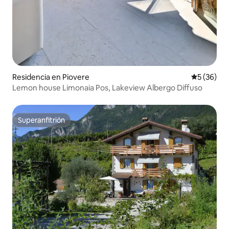
Residencia en Piovere
Calificaci
5 (36)
Lemon house Limonaia Pos, Lakeview Albergo Diffuso
Superanfitrión
Superanfitrión