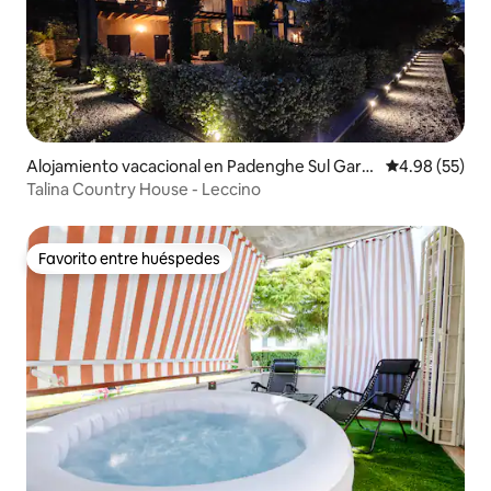
Alojamiento vacacional en Padenghe Sul Gard
Calificación p
4.98 (55)
a
Talina Country House - Leccino
Favorito entre huéspedes
Favorito entre huéspedes