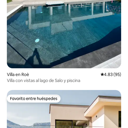
Villa en Roè
Calificación p
4.83 (95)
Villa con vistas al lago de Salo y piscina
Favorito entre huéspedes
Favorito entre huéspedes