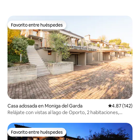
Favorito entre huéspedes
Favorito entre huéspedes
Casa adosada en Moniga del Garda
Calificación p
4.87 (142)
Relájate con vistas al lago de Oporto, 2 habitaciones,
solárium y piscina
Favorito entre huéspedes
Favorito entre huéspedes