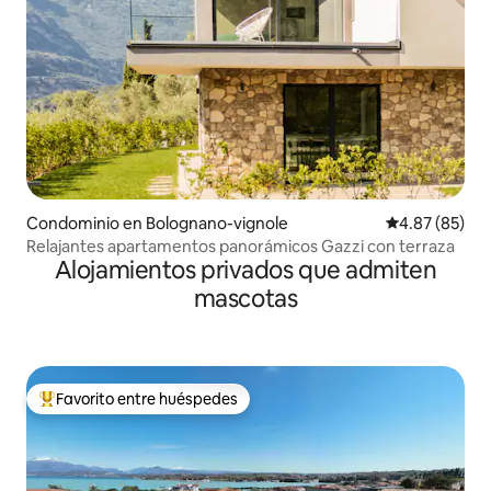
Condominio en Bolognano-vignole
Calificación p
4.87 (85)
Relajantes apartamentos panorámicos Gazzi con terraza
Alojamientos privados que admiten
mascotas
Favorito entre huéspedes
De los mejores en Favorito entre huéspedes