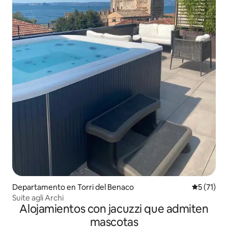
Departamento en Torri del Benaco
Calificaci
5 (71)
Suite agli Archi
Alojamientos con jacuzzi que admiten
mascotas