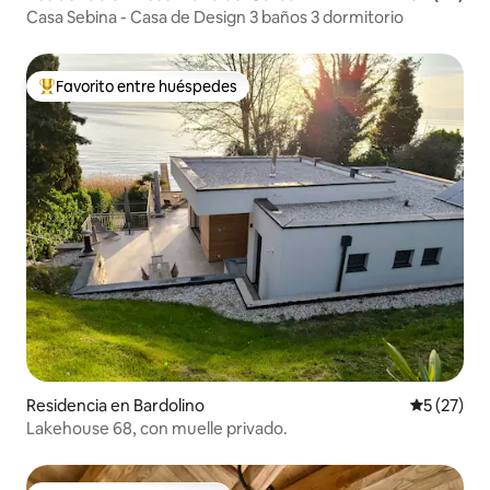
Casa Sebina - Casa de Design 3 baños 3 dormitorio
Favorito entre huéspedes
De los mejores en Favorito entre huéspedes
Residencia en Bardolino
Calificaci
5 (27)
Lakehouse 68, con muelle privado.