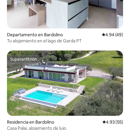
Departamento en Bardolino
Calificación p
4.94 (49)
Tu alojamiento en el lago de Garda PT
Superanfitrión
Superanfitrión
Residencia en Bardolino
Calificación 
4.93 (55)
Casa Palai, alojamiento de lujo