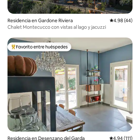
Residencia en Gardone Riviera
Calificación p
4.98 (44)
Chalet Montecucco con vistas al lago y jacuzzi
Favorito entre huéspedes
De los mejores en Favorito entre huéspedes
Residencia en Desenzano del Garda
Calificación p
4.94 (111)