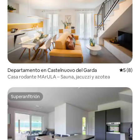
Departamento en Castelnuovo del Garda
Calificac
5 (8)
Casa rodante MArULA – Sauna, jacuzzi y azotea
Superanfitrión
Superanfitrión