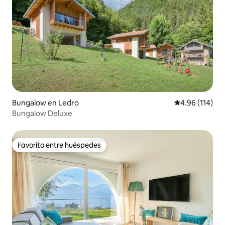
Bungalow en Ledro
Calificación p
4.96 (114)
Bungalow Deluxe
Favorito entre huéspedes
Favorito entre huéspedes