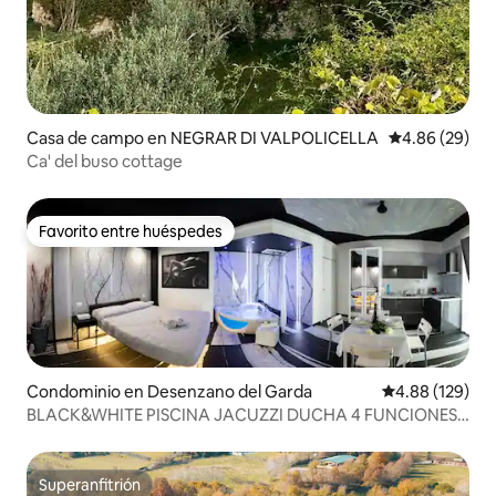
Casa de campo en NEGRAR DI VALPOLICELLA
Calificación p
4.86 (29)
Ca' del buso cottage
Favorito entre huéspedes
Favorito entre huéspedes
Condominio en Desenzano del Garda
Calificación pr
4.88 (129)
BLACK&WHITE PISCINA JACUZZI DUCHA 4 FUNCIONES
CROM
Superanfitrión
Superanfitrión