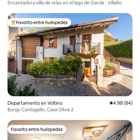
Encantadora villa de relax en el lago de Garda - VillaRo
Favorito entre huéspedes
De los mejores en Favorito entre huéspedes
Departamento en Voltino
Calificación p
4.98 (84)
Borgo Cantagallo, Casa Olivia 2
Favorito entre huéspedes
Favorito entre huéspedes