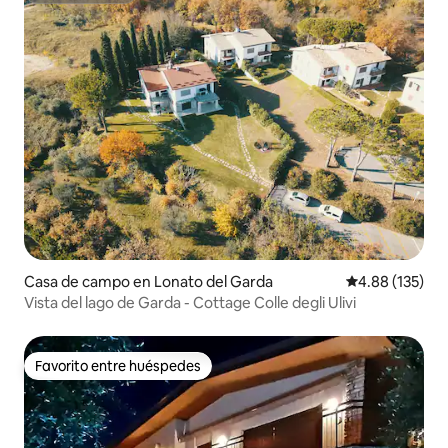
Casa de campo en Lonato del Garda
Calificación p
4.88 (135)
Vista del lago de Garda - Cottage Colle degli Ulivi
Favorito entre huéspedes
Favorito entre huéspedes