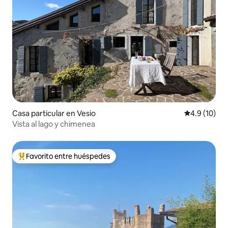
Casa particular en Vesio
Calificación
4.9 (10)
Vista al lago y chimenea
Favorito entre huéspedes
De los mejores en Favorito entre huéspedes