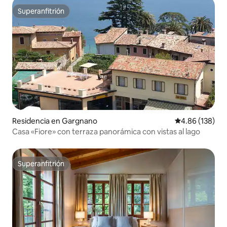
Superanfitrión
Superanfitrión
Residencia en Gargnano
Calificación pr
4.86 (138)
Casa «Fiore» con terraza panorámica con vistas al lago
Superanfitrión
Superanfitrión