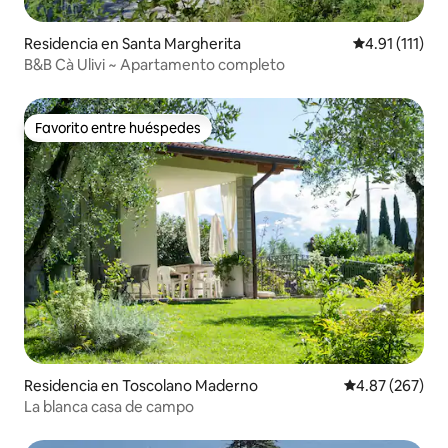
Residencia en Santa Margherita
Calificación p
4.91 (111)
B&B Cà Ulivi ~ Apartamento completo
Favorito entre huéspedes
Favorito entre huéspedes
Residencia en Toscolano Maderno
Calificación pr
4.87 (267)
La blanca casa de campo