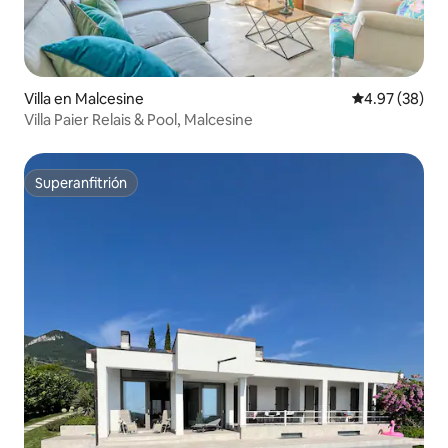
Villa en Malcesine
Calificación p
4.97 (38)
Villa Paier Relais & Pool, Malcesine
Superanfitrión
Superanfitrión