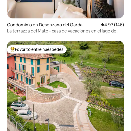
Condominio en Desenzano del Garda
Calificación pr
4.97 (146)
La terrazza del Mato - casa de vacaciones en el lago de
Garda
Favorito entre huéspedes
De los mejores en Favorito entre huéspedes