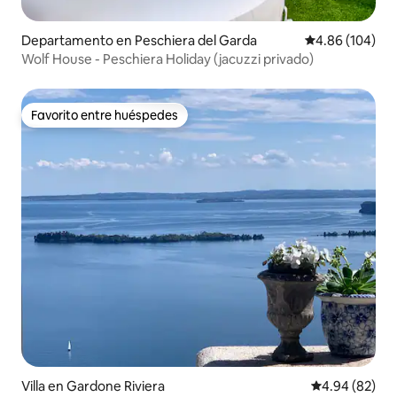
Departamento en Peschiera del Garda
Calificación pr
4.86 (104)
Wolf House - Peschiera Holiday (jacuzzi privado)
Favorito entre huéspedes
Favorito entre huéspedes
Villa en Gardone Riviera
Calificación p
4.94 (82)