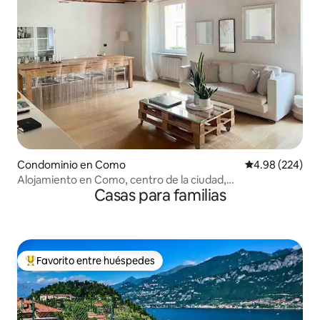
Condominio en Como
Calificación pr
4.98 (224)
Alojamiento en Como, centro de la ciudad,
Casas para familias
estacionamiento
Favorito entre huéspedes
De los mejores en Favorito entre huéspedes