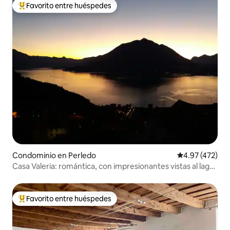
Favorito entre huéspedes
De los mejores en Favorito entre huéspedes
Condominio en Perledo
Calificación p
4.97 (472)
Casa Valeria: romántica, con impresionantes vistas al lago
de Como
Favorito entre huéspedes
De los mejores en Favorito entre huéspedes