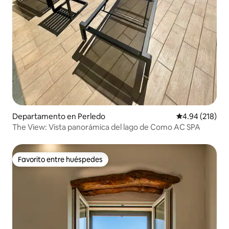
Departamento en Perledo
Calificación pr
4.94 (218)
The View: Vista panorámica del lago de Como AC SPA
Favorito entre huéspedes
Favorito entre huéspedes