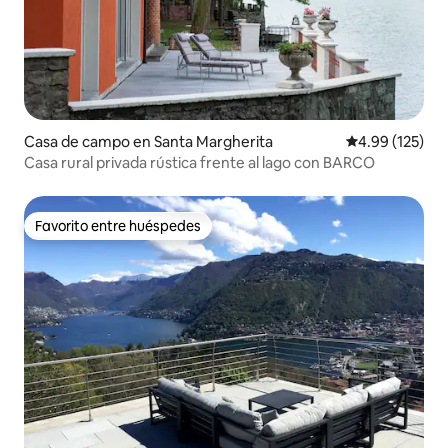
Casa de campo en Santa Margherita
Calificación p
4.99 (125)
Casa rural privada rústica frente al lago con BARCO
Favorito entre huéspedes
Favorito entre huéspedes