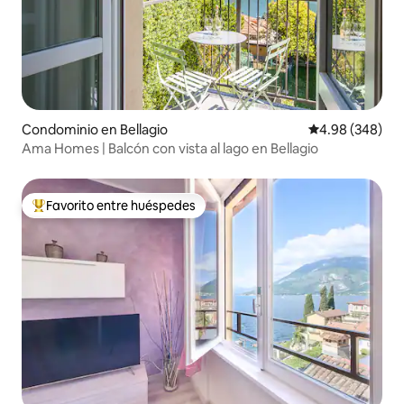
Condominio en Bellagio
Calificación pr
4.98 (348)
Ama Homes | Balcón con vista al lago en Bellagio
Favorito entre huéspedes
De los mejores en Favorito entre huéspedes