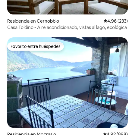
Residencia en Cernobbio
Calificación pr
4.96 (233)
Casa Toldino - Aire acondicionado, vistas al lago, ecológica
Favorito entre huéspedes
Favorito entre huéspedes
Residencia en Moltrasio
Calificación pr
4.92 (898)