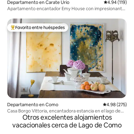
Departamento en Carate Urio
Calificación p
4.94 (119)
Apartamento encantador Emy House con impresionantes
vistas/balcón/aire acondicionado
Favorito entre huéspedes
De los mejores en Favorito entre huéspedes
Departamento en Como
Calificación pr
4.98 (275)
Casa Borgo Vittoria, encantadora estancia en el lago de
Otros excelentes alojamientos
Como
vacacionales cerca de Lago de Como