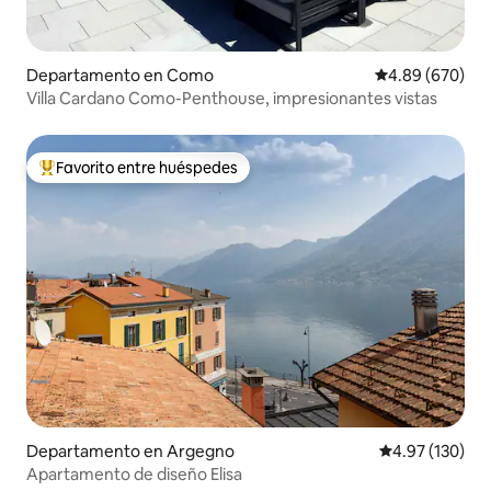
Departamento en Como
Calificación pr
4.89 (670)
Villa Cardano Como-Penthouse, impresionantes vistas
Favorito entre huéspedes
De los mejores en Favorito entre huéspedes
Departamento en Argegno
Calificación p
4.97 (130)
Apartamento de diseño Elisa