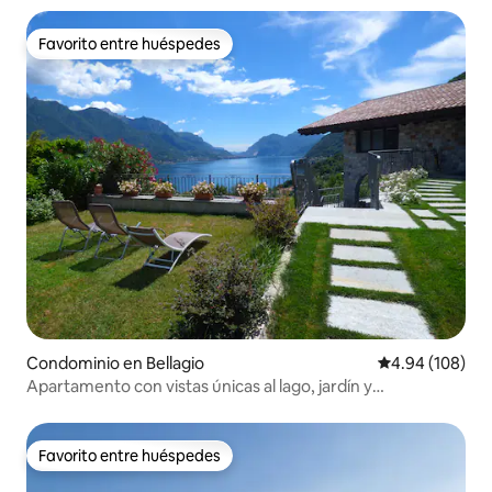
Favorito entre huéspedes
Favorito entre huéspedes
Condominio en Bellagio
Calificación pr
4.94 (108)
Apartamento con vistas únicas al lago, jardín y
aparcamiento.
Favorito entre huéspedes
Favorito entre huéspedes