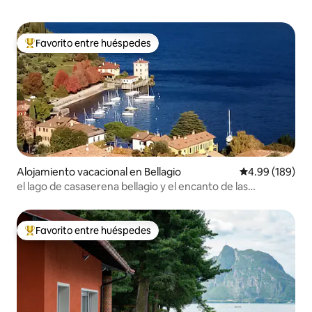
Favorito entre huéspedes
De los mejores en Favorito entre huéspedes
Alojamiento vacacional en Bellagio
Calificación pr
4.99 (189)
el lago de casaserena bellagio y el encanto de las
montañas
Favorito entre huéspedes
De los mejores en Favorito entre huéspedes