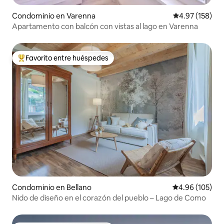
Condominio en Varenna
Calificación p
4.97 (158)
Apartamento con balcón con vistas al lago en Varenna
Favorito entre huéspedes
De los mejores en Favorito entre huéspedes
Condominio en Bellano
Calificación pr
4.96 (105)
Nido de diseño en el corazón del pueblo – Lago de Como