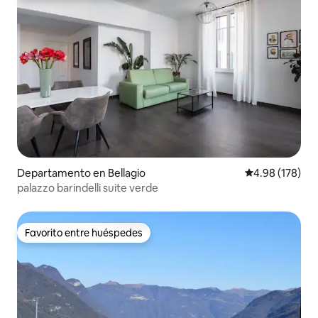
Departamento en Bellagio
Calificación pr
4.98 (178)
palazzo barindelli suite verde
Favorito entre huéspedes
Favorito entre huéspedes