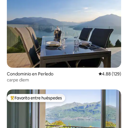
Condominio en Perledo
Calificación pr
4.88 (129)
carpe diem
Favorito entre huéspedes
De los mejores en Favorito entre huéspedes