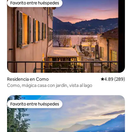
Favorito entre huéspedes
Favorito entre huéspedes
Residencia en Como
Calificación pr
4.89 (289)
Como, mágica casa con jardín, vista al lago
Favorito entre huéspedes
Favorito entre huéspedes