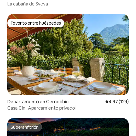
La cabaña de Sveva
Favorito entre huéspedes
Favorito entre huéspedes
Departamento en Cernobbio
Calificación p
4.97 (129)
Casa Cin [Aparcamiento privado]
Superanfitrión
Superanfitrión