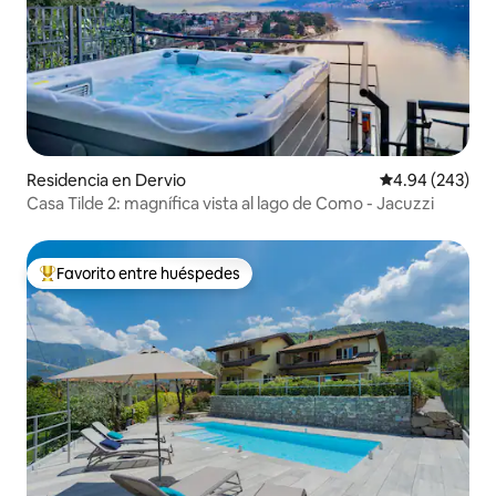
Residencia en Dervio
Calificación pr
4.94 (243)
Casa Tilde 2: magnífica vista al lago de Como - Jacuzzi
Favorito entre huéspedes
De los mejores en Favorito entre huéspedes