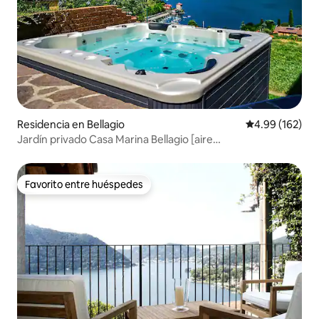
Residencia en Bellagio
Calificación pr
4.99 (162)
Jardín privado Casa Marina Bellagio [aire
acondicionado/jacuzzi]
Favorito entre huéspedes
Favorito entre huéspedes