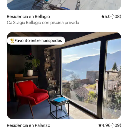
Residencia en Bellagio
Calificación 
5.0 (108)
Cà Stagia Bellagio con piscina privada
Favorito entre huéspedes
De los mejores en Favorito entre huéspedes
Residencia en Palanzo
Calificación pr
4.96 (109)