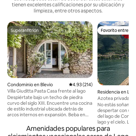
tienen excelentes calificaciones por su ubicación y
limpieza, entre otros aspectos.
Superanfitrión
Favorito entre h
Superanfitrión
Favorito entre h
Condominio en Blevio
Calificación promedio: 4.93 de 5
4.93 (214)
Villa Giuditta Pasta Casa frente al lago
Residencia en Lagl
Despiértate bajo un techo de piedra
Azotea privada en
curvo del siglo XIII. Encuentre una cocina
George Clooney, L
No estás soñando,
de estilo industrial ubicada detrás de
despertar con una
arcos internos en expansión. Beba en
del lago de Como,
magníficas vistas al lago y a la montaña
lago y el cielo. L
desde una hamaca sombreada. Diríjase
Amenidades populares para
propiedad única d
directamente al lago de Como desde las
antigüedad con vist