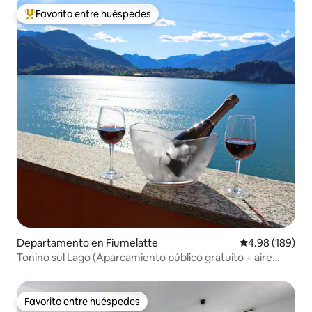
Favorito entre huéspedes
De los mejores en Favorito entre huéspedes
Departamento en Fiumelatte
Calificación pr
4.98 (189)
Tonino sul Lago (Aparcamiento público gratuito + aire
acondicionado), Varenna
Favorito entre huéspedes
Favorito entre huéspedes