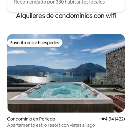
Recomendado por 330 habitantes locales
villa. Más tarde, su hija erigió una lápida
en su memoria. En el pequeño
Alquileres de condominios con wifi
cementerio de Blevio es posible visitar la
tumba de Giuditta Pasta que murió en
1865.
Favorito entre huéspedes
Favorito entre huéspedes
Condominio en Perledo
Calificación pr
4.94 (422)
Apartamento estilo resort con vistas al lago