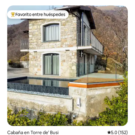
Favorito entre huéspedes
De los mejores en Favorito entre huéspedes
Cabaña en Torre de' Busi
Calificación 
5.0 (152)