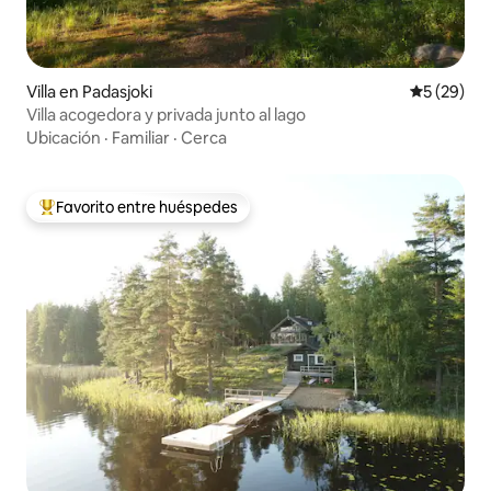
Villa en Padasjoki
Calificaci
5 (29)
Villa acogedora y privada junto al lago
Ubicación
·
Familiar
·
Cerca
Favorito entre huéspedes
De los mejores en Favorito entre huéspedes