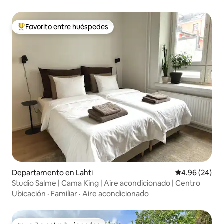
Favorito entre huéspedes
De los mejores en Favorito entre huéspedes
Departamento en Lahti
Calificación p
4.96 (24)
Studio Salme | Cama King | Aire acondicionado | Centro
Ubicación
·
Familiar
·
Aire acondicionado