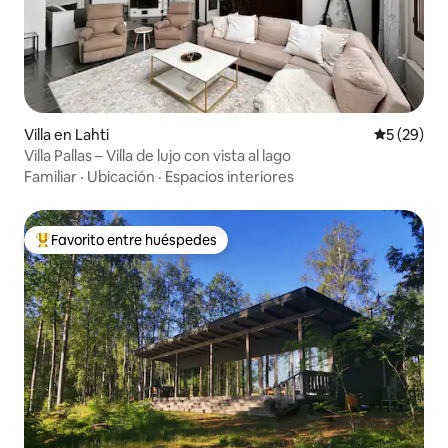
Villa en Lahti
Calificaci
5 (29)
Villa Pallas – Villa de lujo con vista al lago
Familiar
·
Ubicación
·
Espacios interiores
Favorito entre huéspedes
De los mejores en Favorito entre huéspedes