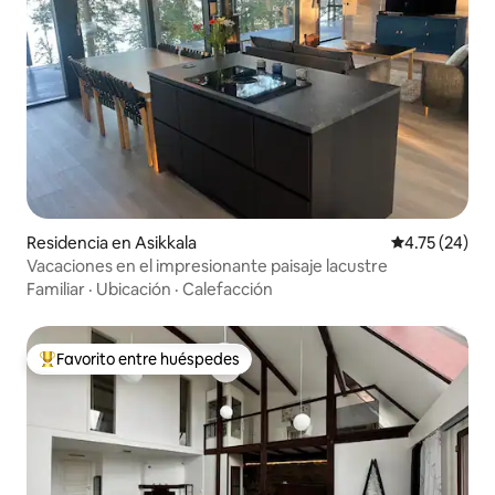
Residencia en Asikkala
Calificación 
4.75 (24)
Vacaciones en el impresionante paisaje lacustre
Familiar
·
Ubicación
·
Calefacción
Favorito entre huéspedes
De los mejores en Favorito entre huéspedes