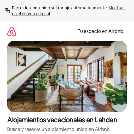
Ir
Parte del contenido se tradujo automáticamente. 
Mostrar 
al
en el idioma original
contenido
Tu espacio en Airbnb
Alojamientos vacacionales en Lahden
Busca y reserva un alojamiento único en Airbnb