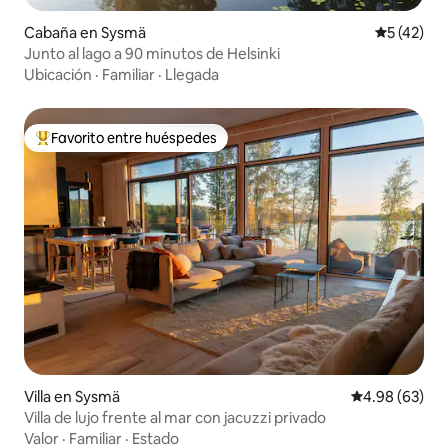
Cabaña en Sysmä
Calificaci
5 (42)
Junto al lago a 90 minutos de Helsinki
Ubicación
·
Familiar
·
Llegada
Favorito entre huéspedes
De los mejores en Favorito entre huéspedes
Villa en Sysmä
Calificación p
4.98 (63)
Villa de lujo frente al mar con jacuzzi privado
Valor
·
Familiar
·
Estado