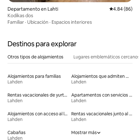
Departamento en Lahti
Calificación p
4.84 (86)
Kodikas dos
Familiar
·
Ubicación
·
Espacios interiores
Destinos para explorar
Otros tipos de alojamientos
Lugares emblemáticos cercanos
Alojamientos para familias
Alojamientos que admiten mascotas
Lahden
Lahden
Rentas vacacionales de yurtas con jacuzzi
Apartamentos con servicios incluidos vacacionales
Lahden
Lahden
Alojamientos con acceso al lago
Rentas vacacionales junto al agua
Lahden
Lahden
Cabañas
Mostrar más
Lahden