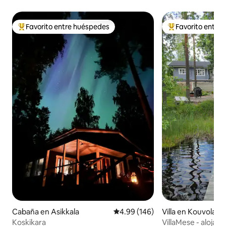
Favorito entre huéspedes
Favorito entre
De los mejores en Favorito entre huéspedes
De los mejores en
Cabaña en Asikkala
Calificación promedio: 4.99 de 5
4.99 (146)
Villa en Kouvola
Koskikara
VillaMese - alojami