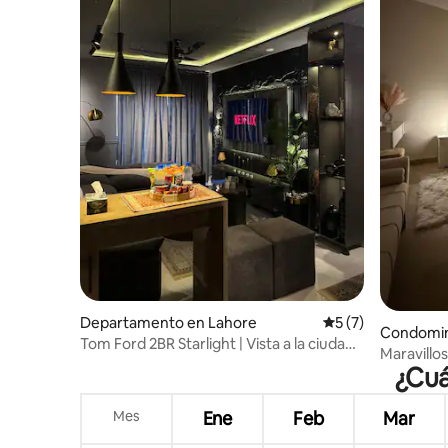
Departamento en Lahore
Calificación prome
5 (7)
Condomin
Tom Ford 2BR Starlight | Vista a la ciudad |
Maravillos
Gimnasio y cine
¿Cuá
Gulberg
Mes
Ene
Feb
Mar