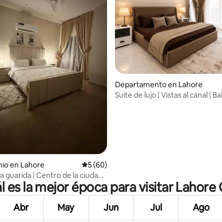
Departamento en Lahore
Suite de lujo | Vistas al canal | 
Lahore
dio: 5 de 5; 7 evaluaciones
io en Lahore
Calificación promedio: 5 de 5; 60 evaluac
5 (60)
a guarida | Centro de la ciudad |
l es la mejor época para visitar Lahore 
Abr
May
Jun
Jul
Ago