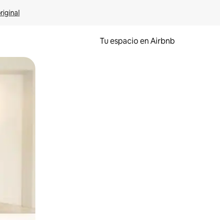
riginal
Tu espacio en Airbnb
ien tocando y deslizando la pantalla.