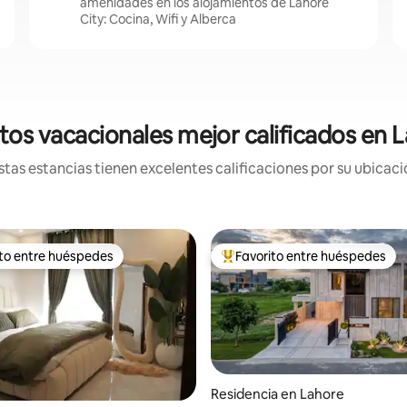
amenidades en los alojamientos de Lahore
City: Cocina, Wifi y Alberca
tos vacacionales mejor calificados en L
tas estancias tienen excelentes calificaciones por su ubicació
ito entre huéspedes
Favorito entre huéspedes
ejores en Favorito entre huéspedes
De los mejores en Favorito ent
Residencia en Lahore