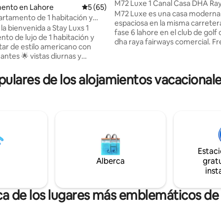
M72 Luxe 1 Canal Casa DHA Ray
ento en Lahore
Calificación promedio: 5 de 5; 65 evaluac
5 (65)
Lahore
M72 Luxe es una casa moderna
artamento de 1 habitación y
4.94 de 5; 265 evaluaciones
espaciosa en la misma carreter
gistro de entrada
la bienvenida a Stay Luxs 1
fase 6 lahore en el club de golf 
Torre Eiffel/Bahria/Lhr
to de lujo de 1 habitación y
dha raya fairways comercial. Fre
star de estilo americano con
casa hay bancos, farmacias, ti
antes 🌟 vistas diurnas y
comestibles y mezquita. Increí
 ideal para parejas, amigos,
ubicación dha raya fairways com
e viajan solas y familias.
lares de los alojamientos vacacionale
minuto en coche, dolmen mall l
n el corazón de Bahria Town
7 minutos en coche, carretera 
frece un ambiente tranquilo
circunvalación lahore a 5 minut
 los elementos esenciales a
coche, aeropuerto a 10 minuto
da segura y
coche. Trae a toda la familia a 
Llegada autónoma con código
lugar con un montón de espaci
eta - Cierre doble en el interior
divertirse. NOTA: Es una casa fam
anquilidad. - Seguridad las 24
que por favor lee nuestras regla
días a la - Cama tamaño king con
Estac
casa antes de reservar.
e resortes súper suave. - AC
Alberca
gratu
Cool - Solo cocina seca.
inst
ca de los lugares más emblemáticos de