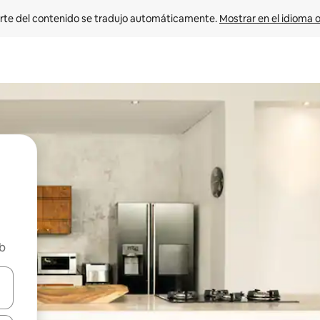
rte del contenido se tradujo automáticamente. 
Mostrar en el idioma o
nb
vegar usando las teclas de las flechas hacia arriba y hacia abajo, o b