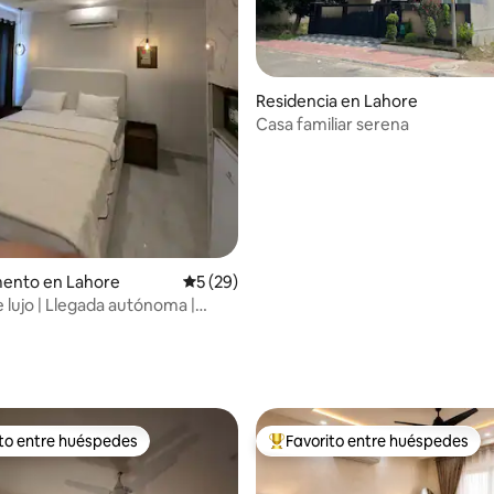
Residencia en Lahore
Casa familiar serena
ento en Lahore
Calificación promedio: 5 de 5; 29 evaluac
5 (29)
e lujo | Llegada autónoma |
wn Lahore
 4.94 de 5; 18 evaluaciones
ito entre huéspedes
Favorito entre huéspedes
ejores en Favorito entre huéspedes
De los mejores en Favorito ent