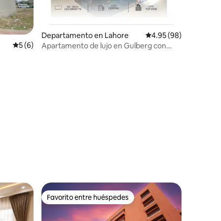
Departamento en Lahore
Calificación promedio:
4.95 (98)
Calificación promedio: 5 de 5; 6 evaluaciones
5 (6)
Apartamento de lujo en Gulberg con
vistas al centro de la ciudad
iones
Favorito entre huéspedes
re huéspedes
Favorito entre huéspedes