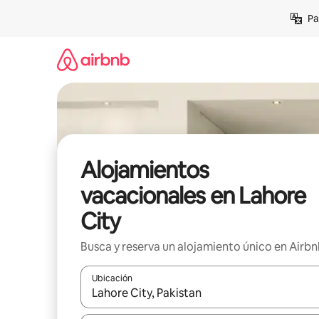
Ir
Pa
al
contenido
Alojamientos
vacacionales en Lahore
City
Busca y reserva un alojamiento único en Airb
Ubicación
Cuando los resultados estén disponibles, podrás na