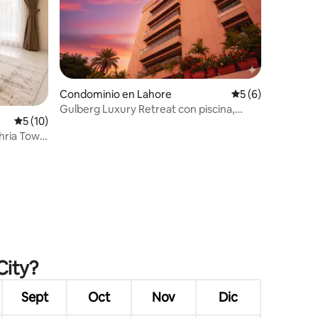
Condominio en Lahore
Calificación prom
5 (6)
Gulberg Luxury Retreat con piscina,
Calificación promedio: 5 de 5; 10 evaluaciones
5 (10)
gimnasio y vistas a la ciudad
Bahria Town
iones
City?
Sept
Oct
Nov
Dic