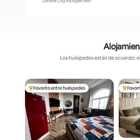
Lahore City incluyen wifi
Alojamien
Los huéspedes están de acuerdo: es
Favorito entre huéspedes
Favor
De los mejores en Favorito entre huéspedes
De los m