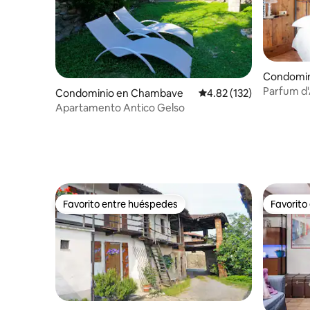
Condomin
aisant
Parfum d'
Condominio en Chambave
Calificación promedio: 
4.82 (132)
Apartamento Antico Gelso
Favorito entre huéspedes
Favorito
Favorito entre huéspedes
Favorito