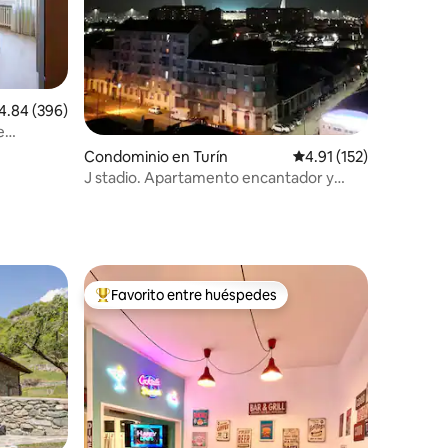
iones
lificación promedio: 4.84 de 5; 396 evaluaciones
4.84 (396)
e
to
Condominio en Turín
Calificación promedio:
4.91 (152)
J stadio. Apartamento encantador y
tranquilo para tus vacaciones.
Favorito entre huéspedes
De los mejores en Favorito entre huéspedes