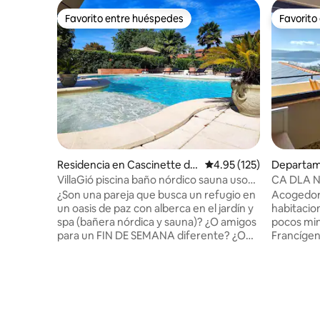
Favorito entre huéspedes
Favorito
Favorito entre huéspedes
Favorito
Residencia en Cascinette d'I
Calificación promedio: 
4.95 (125)
Departam
vrea
VillaGió piscina baño nórdico sauna uso
CA DLA NEL
exclusivo
Aire acon
¿Son una pareja que busca un refugio en
Acogedor
un oasis de paz con alberca en el jardín y
habitacio
spa (bañera nórdica y sauna)? ¿O amigos
pocos minu
para un FIN DE SEMANA diferente? ¿O
Francígen
para un CUMPLEAÑOS? ¿O para un
personas:
ANIVERSARIO? ¿O para un REGALO DE
sofá cama 
FIN DE SEMANA? ¿O VIAJANDO? ¡VILLA
Aire acon
Giò es para USTEDES! ¡En primavera y
amueblado
verano, hay una ALBERCA con JACUZZI
lago, per
y una COCINA AL AIRE LIBRE
aperitivos