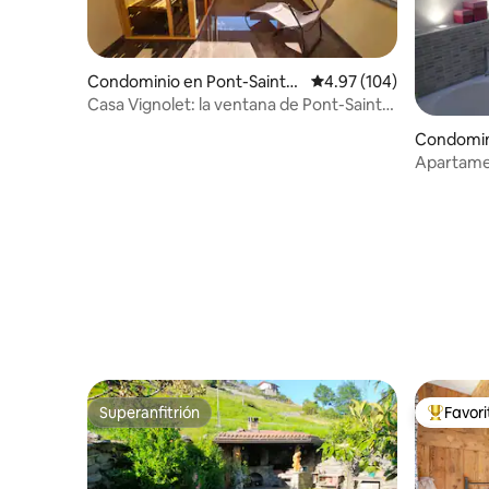
Condominio en Pont-Saint-
Calificación promedio: 
4.97 (104)
Martin
Casa Vignolet: la ventana de Pont-Saint-
Martin
Condomini
Apartame
Superanfitrión
Favor
Superanfitrión
De los m