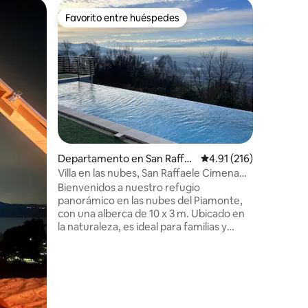
Departam
Favorito entre huéspedes
Favorit
re huéspedes
Favorito entre huéspedes
Favorit
Residenz
Departam
la Reside
espacios 
una sala 
moderna 
una zona 
La zona 
dormitor
una cama 
iones
Departamento en San Raffa
Calificación promedio:
4.91 (216)
puede uti
ele
está equ
Villa en las nubes, San Raffaele Cimena
secadora 
(TO)
Bienvenidos a nuestro refugio
toallas. Hay un amplio estacionamiento
panorámico en las nubes del Piamonte,
público a
con una alberca de 10 x 3 m. Ubicado en
propieda
la naturaleza, es ideal para familias y
grupos pequeños. El departamento es
privado, pero las áreas comunes se
comparten con los anfitriones. Tiene un
balcón con vista panorámica de Turín y
los Alpes. Está diseñado en el típico estilo
italiano, equipado con una cocina de