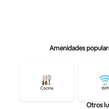
TOTALMENTE EQUIPADA! En los días fríos
cocina to
y lluviosos… relajación, burbujas, calidez y
toallas i
mimos en nuestro spa y gimnasio. Es una
24 horas c
casa totalmente independiente, rodeada
estaciona
de vegetación, para uso EXCLUSIVO de
propiedad
nuestros huéspedes.
está dispo
Amenidades populares
Cocina
Wifi
Otros l