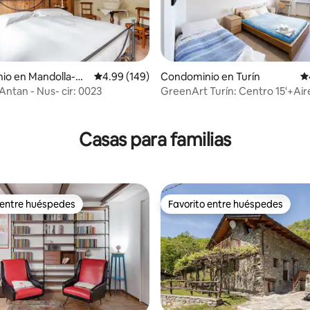
io en Mandolla-pl
Calificación promedio: 4.99 de 5; 149 evaluac
4.99 (149)
Condominio en Turín
Ca
Antan - Nus- cir: 0023
GreenArt Turín: Centro 15'+Air
4.82 de 5; 132 evaluaciones
acondicionado+Estacionamien
Casas para familias
 entre huéspedes
Favorito entre huéspedes
 entre huéspedes
Favorito entre huéspedes