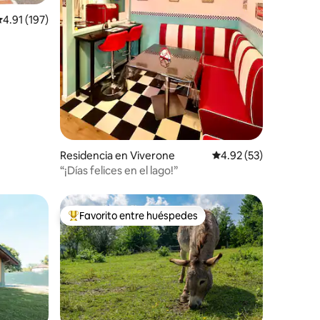
alificación promedio: 4.91 de 5; 197 evaluaciones
4.91 (197)
iones
Residencia en Viverone
Calificación promedio:
4.92 (53)
“¡Días felices en el lago!”
Favorito entre huéspedes
De los mejores en Favorito entre huéspedes