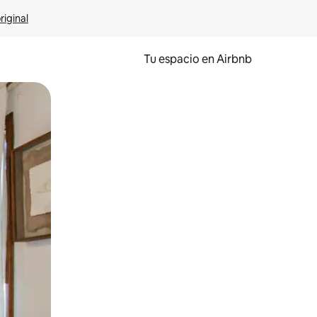
riginal
Tu espacio en Airbnb
ien tocando y deslizando la pantalla.