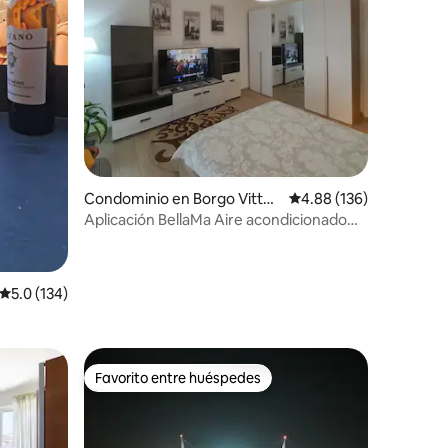
iones
Condominio en Borgo Vittori
Calificación promedio: 
4.88 (136)
a
Aplicación BellaMa Aire acondicionado
moderno Wi-Fi
Calificación promedio: 5.0 de 5; 134 evaluaciones
5.0 (134)
Favorito entre huéspedes
Favorito entre huéspedes