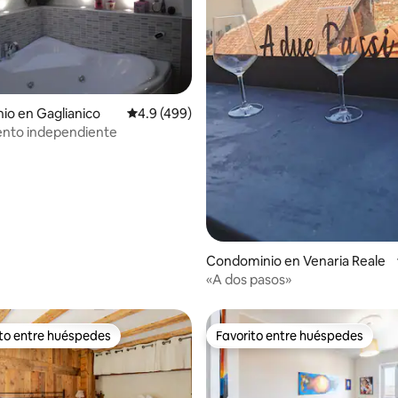
4.97 de 5; 104 evaluaciones
o en Gaglianico
Calificación promedio: 4.9 de 5; 499 evaluac
4.9 (499)
nto independiente
Condominio en Venaria Reale
«A dos pasos»
ito entre huéspedes
Favorito entre huéspedes
ejores en Favorito entre huéspedes
Favorito entre huéspedes