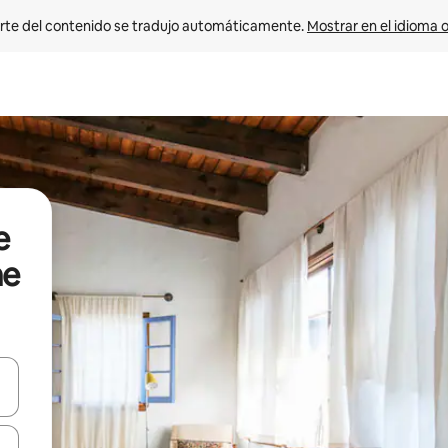
rte del contenido se tradujo automáticamente. 
Mostrar en el idioma o
e
ne
vegar usando las teclas de las flechas hacia arriba y hacia abajo, o b