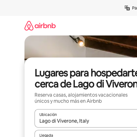
Ir
Pa
al
contenido
Lugares para hospedart
cerca de Lago di Vivero
Reserva casas, alojamientos vacacionales
únicos y mucho más en Airbnb
Ubicación
Cuando los resultados estén disponibles, podrás na
Llegada