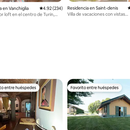
4.82 de 5; 158 evaluaciones
Residencia en Saint-denis
C
a en Vanchiglia
Calificación promedio: 4.92 de 5; 234 evaluac
4.92 (234)
Villa de vacaciones con vistas
 loft en el centro de Turín,
impresionantes
chiglia
ito entre huéspedes
Favorito entre huéspedes
ejores en Favorito entre huéspedes
Favorito entre huéspedes