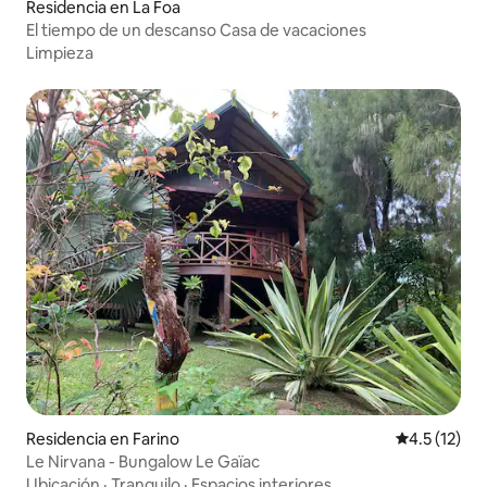
Residencia en La Foa
El tiempo de un descanso Casa de vacaciones
Limpieza
Residencia en Farino
Calificación
4.5 (12)
Le Nirvana - Bungalow Le Gaïac
Ubicación
·
Tranquilo
·
Espacios interiores