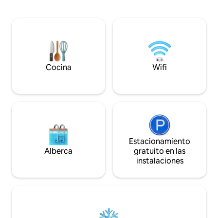
actividades de oci
con cita previa / aparato de raclette.
óptica y un escrito
Vanessa, su anfitriona.
también es ideal p
negocios. Tenga e
está totalmente e
ofrecemos un des
adicional.
Cocina
Wifi
Estacionamiento
Alberca
gratuito en las
instalaciones