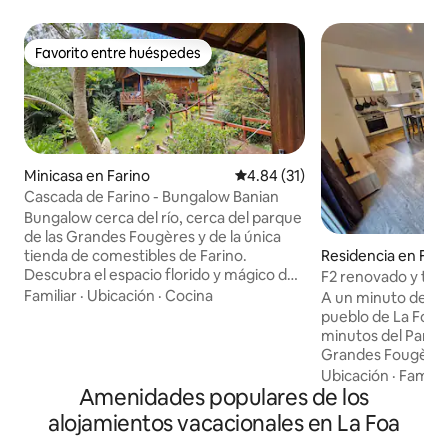
Favorito entre huéspedes
Favorito entre huéspedes
Minicasa en Farino
Calificación promedio: 4.84 de 
4.84 (31)
Cascada de Farino - Bungalow Banian
Bungalow cerca del río, cerca del parque
de las Grandes Fougères y de la única
Residencia en Fo
tienda de comestibles de Farino.
Descubra el espacio florido y mágico del
F2 renovado y tot
Oasis de Tendéa - Bali en Farino. Un
Focola, Farino
Familiar
·
Ubicación
·
Cocina
A un minuto de la 
remanso de relajación en plena
pueblo de La Foa y
naturaleza, cómodo y elegante.
minutos del Parque
Instalaciones: magnífica cascada a 2
Grandes Fougères
minutos a pie, zona de plancha, Faré Zen
cascada de Farino,
Ubicación
·
Familia
(masajes), entrega de cenas en el
Amenidades populares de los
Dogny y de la cue
bungalow (excepto los lunes) /
alojamiento entero
alojamientos vacacionales en La Foa
abundante desayuno regional / juegos
está perfectament
de mesa / cómics locales / peluquería