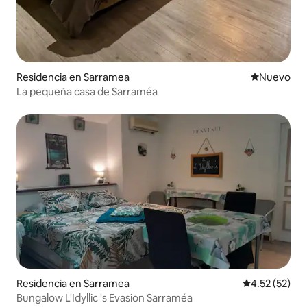
Residencia en Sarramea
Nuevo aloj
Nuevo
La pequeña casa de Sarraméa
Residencia en Sarramea
Calificación 
4.52 (52)
Bungalow L'Idyllic 's Evasion Sarraméa