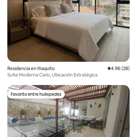
Residencia en Iñaquito
Calificación p
4.96 (28)
Suite Moderna Cielo, Ubicación Estratégica
Favorito entre huéspedes
Favorito entre huéspedes