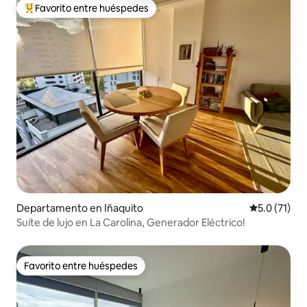
Favorito entre huéspedes
De los mejores en Favorito entre huéspedes
Departamento en Iñaquito
Calificación
5.0 (71)
Suite de lujo en La Carolina, Generador Eléctrico!
Favorito entre huéspedes
Favorito entre huéspedes