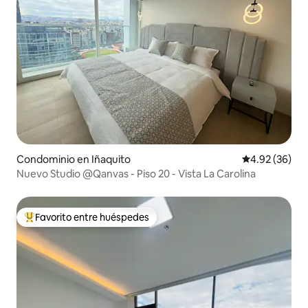
Condominio en Iñaquito
Calificación p
4.92 (36)
Nuevo Studio @Qanvas - Piso 20 - Vista La Carolina
Favorito entre huéspedes
De los mejores en Favorito entre huéspedes