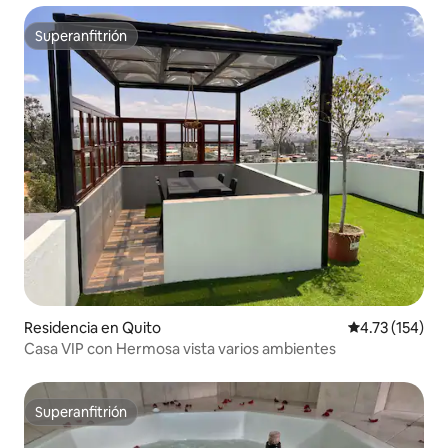
Superanfitrión
Superanfitrión
Residencia en Quito
Calificación p
4.73 (154)
Casa VIP con Hermosa vista varios ambientes
Superanfitrión
Superanfitrión