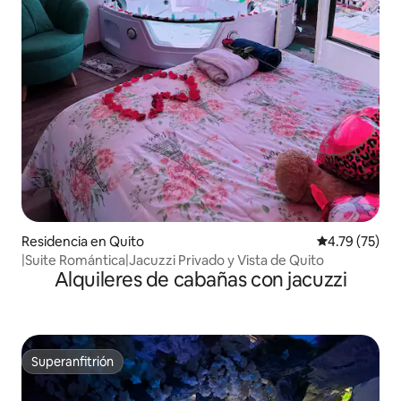
Residencia en Quito
Calificación 
4.79 (75)
|Suite Romántica|Jacuzzi Privado y Vista de Quito
Alquileres de cabañas con jacuzzi
Superanfitrión
Superanfitrión