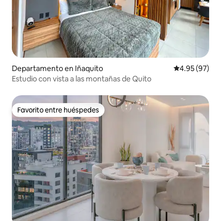
Departamento en Iñaquito
Calificación p
4.95 (97)
Estudio con vista a las montañas de Quito
Favorito entre huéspedes
Favorito entre huéspedes