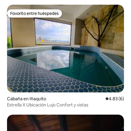
Favorito entre huéspedes
Favorito entre huéspedes
Cabaña en Iñaquito
Calificación
4.83 (6)
Estrella X Ubicación Lujo Confort y vistas