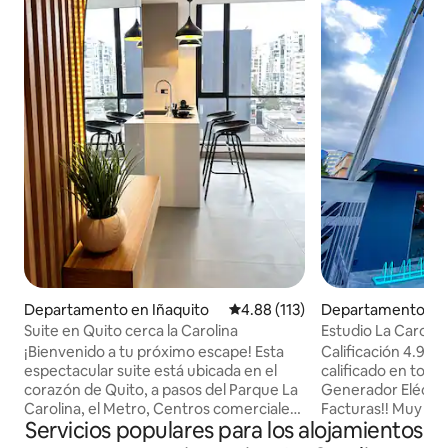
Departamento en Iñaquito
Calificación promedio: 4.88 de 5
4.88 (113)
Departamento en 
na
Suite en Quito cerca la Carolina
Estudio La Caroli
¡Bienvenido a tu próximo escape! Esta
Calificación 4.99
espectacular suite está ubicada en el
calificado en todo
corazón de Quito, a pasos del Parque La
Generador Eléctr
Carolina, el Metro, Centros comerciales
Facturas!! Muy acogedor😊, iluminado,
Servicios populares para los alojamientos
y el Business Center. Una ubicación
equipado y súper b
inmejorable, con las mejores vistas de la
compartirás con nadie más