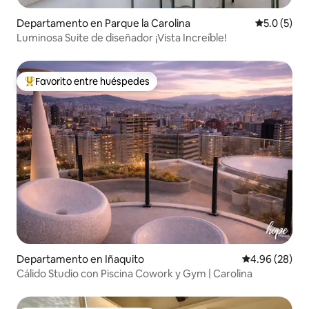
Departamento en Parque la Carolina
Calificació
5.0 (5)
Luminosa Suite de diseñador ¡Vista Increíble!
Favorito entre huéspedes
De los mejores en Favorito entre huéspedes
Departamento en Iñaquito
Calificación p
4.96 (28)
Cálido Studio con Piscina Cowork y Gym | Carolina