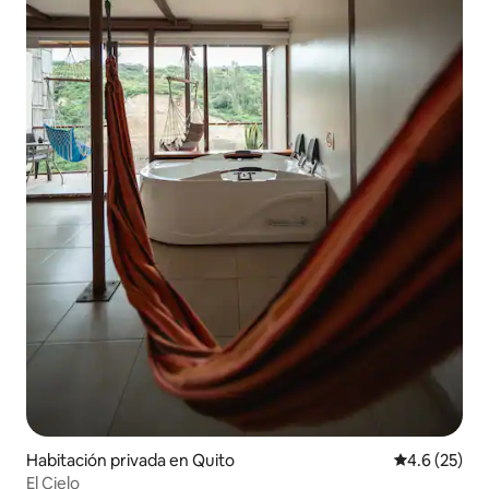
Habitación privada en Quito
Calificación
4.6 (25)
El Cielo