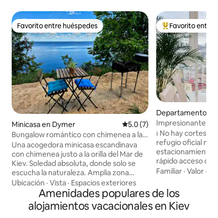
Favorito entre huéspedes
Favorito entre
Favorito entre huéspedes
De los mejores en
Departamento en 
Impresionantes vi
Minicasa en Dymer
Calificación promedio: 5.0 de
5.0 (7)
Cityhotel Kyiv
ℹ️ No hay cortes de en
Bungalow romántico con chimenea a la
refugio oficial má
orilla del mar
Una acogedora minicasa escandinava
estacionamiento su
con chimenea justo a la orilla del Mar de
rápido acceso con u
Kiev. Soledad absoluta, donde solo se
departamento (90 
Familiar
·
Valor
·
Ac
escucha la naturaleza. Amplia zona
para 4 viajeros y 
privada, asador, natación, pesca. Estás
Ubicación
·
Vista
·
Espacios exteriores
separadas (1 cama
solo en toda la zona. Cerca hay senderos
Amenidades populares de los
sofá cama 🛋️), 2 b
forestales a lo largo del mar. Hay todo lo
alojamientos vacacionales en Kiev
completos (ducha🚿
necesario para una parrillada, muebles
invitados, 1 coci