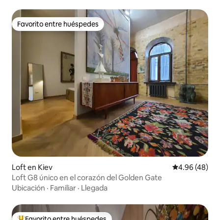
Favorito entre huéspedes
Favorito entre huéspedes
Loft en Kiev
Calificación p
4.96 (48)
Loft G8 único en el corazón del Golden Gate
Ubicación
·
Familiar
·
Llegada
Favorito entre huéspedes