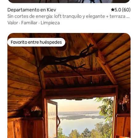
Departamento en Kiev
Calificación
5.0 (60)
Sin cortes de energía: loft tranquilo y elegante + terraza y
vista
Valor
·
Familiar
·
Limpieza
Favorito entre huéspedes
Favorito entre huéspedes