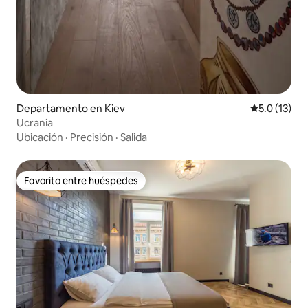
Departamento en Kiev
Calificación
5.0 (13)
Ucrania
Ubicación
·
Precisión
·
Salida
Favorito entre huéspedes
Favorito entre huéspedes