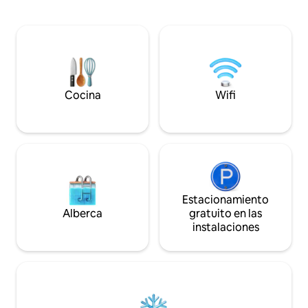
de jardín y una hamaca. La casa tiene
(sala). Piso ▫️14 (edi
chimenea y calefacción eléctrica, un
ascensores; Segurid
baño, una regadera, una minicocina, un
días de la semana e
minirefrigerador, una olla multiusos, una
autónoma con per
tetera, té y café, vajilla, especias y
seguridad/conserj
aceite. Ropa de cama y toallas blancas,
inteligente.
artículos de ducha, libros y juegos de
mesa.
Cocina
Wifi
Estacionamiento
Alberca
gratuito en las
instalaciones