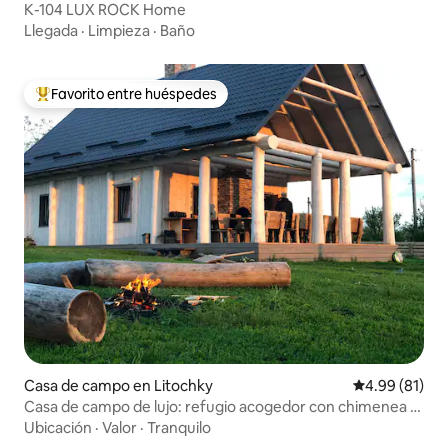
К-104 LUX ROCK Home
Llegada
·
Limpieza
·
Baño
Favorito entre huéspedes
De los mejores en Favorito entre huéspedes
Casa de campo en Litochky
Calificación 
4.99 (81)
Casa de campo de lujo: refugio acogedor con chimenea y
playa
Ubicación
·
Valor
·
Tranquilo