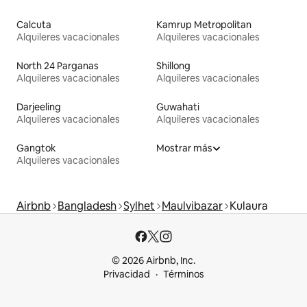
Calcuta
Kamrup Metropolitan
Alquileres vacacionales
Alquileres vacacionales
North 24 Parganas
Shillong
Alquileres vacacionales
Alquileres vacacionales
Darjeeling
Guwahati
Alquileres vacacionales
Alquileres vacacionales
Gangtok
Mostrar más
Alquileres vacacionales
Airbnb
Bangladesh
Sylhet
Maulvibazar
Kulaura
© 2026 Airbnb, Inc.
Privacidad
Términos