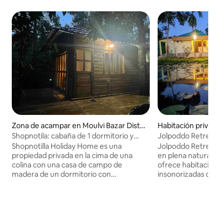
Zona de acampar en Moulvi Bazar Distri
Habitación privada
ct
rict
Shopnotila: cabaña de 1 dormitorio y
Jolpoddo Retreat |
zona de acampada
naturaleza
Shopnotilla Holiday Home es una
Jolpoddo Retreat e
propiedad privada en la cima de una
en plena naturale
colina con una casa de campo de
ofrece habitacione
madera de un dormitorio con
insonorizadas con 
alojamiento para dos personas. Se
gratuita y acogedo
puede proporcionar ropa de cama
Los huéspedes pue
adicional para personas adicionales. El
restaurante fuera 
desayuno es complementario. La
estacionamiento gr