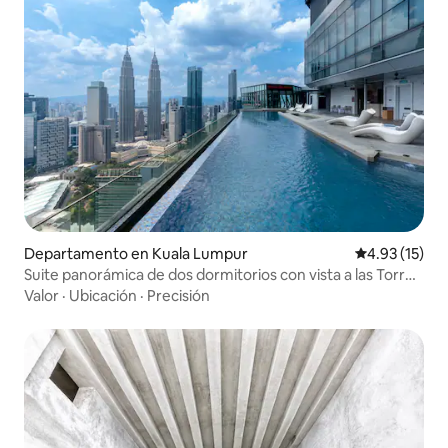
Departamento en Kuala Lumpur
Calificación 
4.93 (15)
Suite panorámica de dos dormitorios con vista a las Torres
Gemelas
Valor
·
Ubicación
·
Precisión