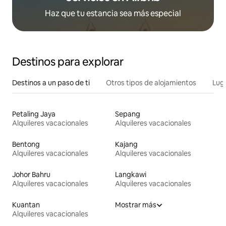
Haz que tu estancia sea más especial
Destinos para explorar
Destinos a un paso de ti
Otros tipos de alojamientos
Lug
Petaling Jaya
Sepang
Alquileres vacacionales
Alquileres vacacionales
Bentong
Kajang
Alquileres vacacionales
Alquileres vacacionales
Johor Bahru
Langkawi
Alquileres vacacionales
Alquileres vacacionales
Kuantan
Mostrar más
Alquileres vacacionales