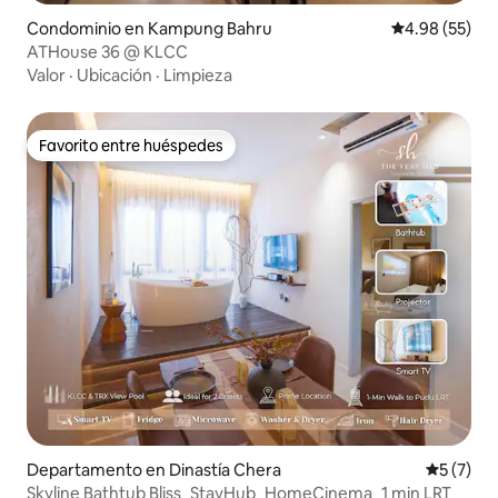
Condominio en Kampung Bahru
Calificación p
4.98 (55)
ATHouse 36 @ KLCC
Valor
·
Ubicación
·
Limpieza
Favorito entre huéspedes
Favorito entre huéspedes
Departamento en Dinastía Chera
Calificac
5 (7)
Skyline Bathtub Bliss_StayHub_HomeCinema_1 min LRT