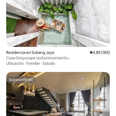
Residencia en Subang Jaya
Calificación p
4.85 (165)
Casa Greyscape (estacionamiento
gratuito,Netflix,Wifi,aterrizado)
Ubicación
·
Familiar
·
Estado
Superanfitrión
Superanfitrión