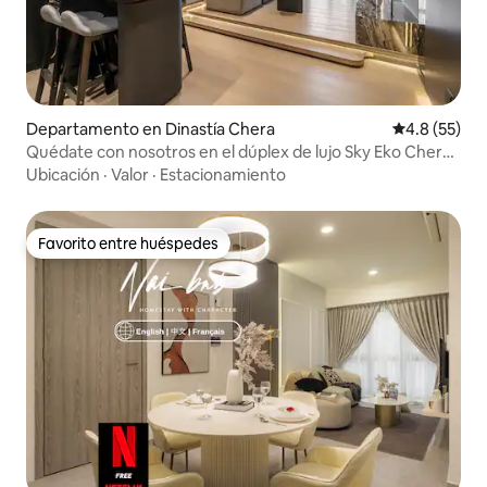
Departamento en Dinastía Chera
Calificación
4.8 (55)
Quédate con nosotros en el dúplex de lujo Sky Eko Cheras
Mall
Ubicación
·
Valor
·
Estacionamiento
Favorito entre huéspedes
Favorito entre huéspedes