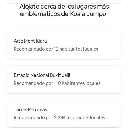
ecológico ♻️ No se proporciona pasta de
Alójate cerca de los lugares más
dientes ni cepillo de dientes desechables
emblemáticos de Kuala Lumpur
Arte Mont Kiara
Recomendado por 12 habitantes locales
Estadio Nacional Bukit Jalil
Recomendado por 110 habitantes locales
Torres Petronas
Recomendado por 2,294 habitantes locales