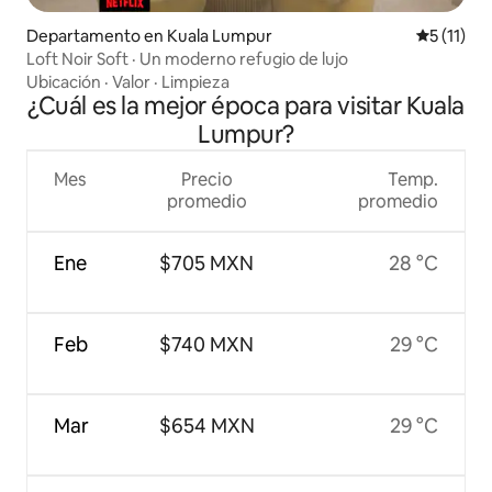
Departamento en Kuala Lumpur
Calificaci
5 (11)
Loft Noir Soft · Un moderno refugio de lujo
Ubicación
·
Valor
·
Limpieza
¿Cuál es la mejor época para visitar Kuala
Lumpur?
Mes
Precio
Temp.
promedio
promedio
Ene
$705 MXN
28 °C
Feb
$740 MXN
29 °C
Mar
$654 MXN
29 °C