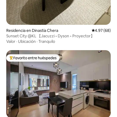
Residencia en Dinastía Chera
Calificación p
4.97 (68)
Sunset City @KL 【Jacuzzi • Dyson • Proyector】
Valor
·
Ubicación
·
Tranquilo
Favorito entre huéspedes
De los mejores en Favorito entre huéspedes