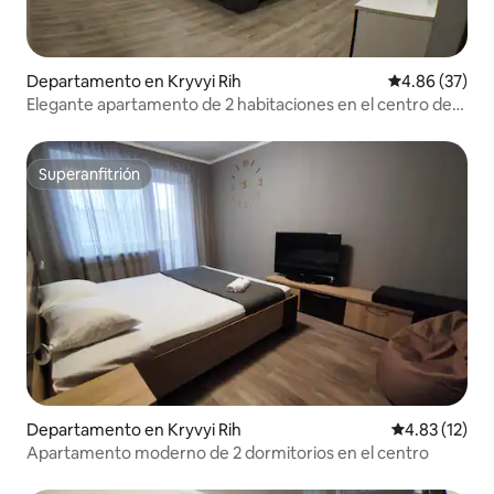
Departamento en Kryvyi Rih
Calificación p
4.86 (37)
Elegante apartamento de 2 habitaciones en el centro de
Kryvyi Rih
Superanfitrión
Superanfitrión
Departamento en Kryvyi Rih
Calificación 
4.83 (12)
Apartamento moderno de 2 dormitorios en el centro