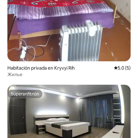
Habitación privada en Kryvyi Rih
Calificació
5.0 (5)
Жилье
Superanfitrión
Superanfitrión