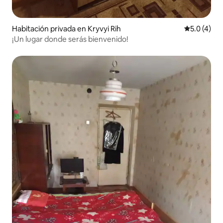
Habitación privada en Kryvyi Rih
Calificació
5.0 (4)
¡Un lugar donde serás bienvenido!