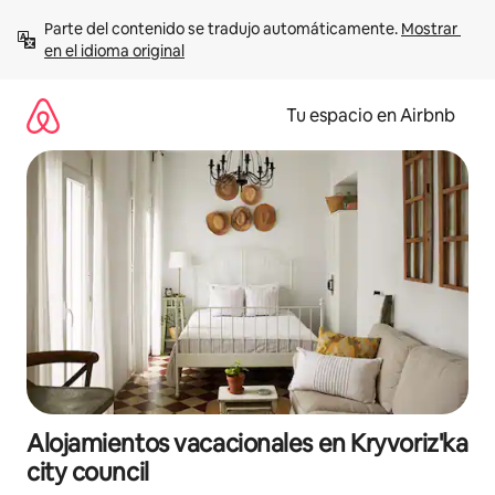
Ir
Parte del contenido se tradujo automáticamente. 
Mostrar 
al
en el idioma original
contenido
Tu espacio en Airbnb
Alojamientos vacacionales en Kryvoriz'ka
city council