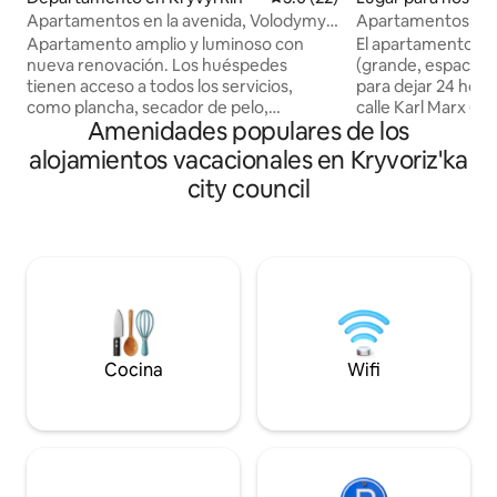
yvyi Rih
Apartamentos en la avenida, Volodymyr
Apartamentos VIP e
Velykyi 17,
del centro de la c
Apartamento amplio y luminoso con
El apartamento VI
nueva renovación. Los huéspedes
(grande, espacioso
tienen acceso a todos los servicios,
para dejar 24 horas
como plancha, secador de pelo,
calle Karl Marx (
Amenidades populares de los
recipiente con agua purificada, artículos
Ligero, puro, nue
de perfume y cosméticos, té y azúcar.
todo lo necesario 
alojamientos vacacionales en Kryvoriz'ka
Por acuerdo por separado, un
cómodo: hermosa
city council
apartamento espacioso y luminoso
de "tamaño king", 
recién renovado. Todos los servicios
limpias, TV digital,
están a disposición de los huéspedes,
velocidad... El ap
incluyendo una plancha, un secador de
del teatro Shevche
pelo, un recipiente de agua purificada,
de la plaza Osvob
perfumería y cosméticos, té, café,
cafetería, parques
azúcar. La transferencia es posible
cerca).
mediante un acuerdo por separado
Cocina
Wifi