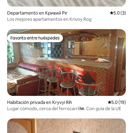
Departamento en Кривий Ріг
Calificació
5.0 (3)
Los mejores apartamentos en Krivoy Rog
Favorito entre huéspedes
Favorito entre huéspedes
Habitación privada en Kryvyi Rih
Calificación
5.0 (19)
Lugar cómodo, cerca del ferrocarril🚂. Con guía de la UE