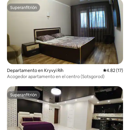
Superanfitrión
Superanfitrión
Departamento en Kryvyi Rih
Calificación 
4.82 (17)
Acogedor apartamento en el centro (Sotsgorod)
Superanfitrión
Superanfitrión