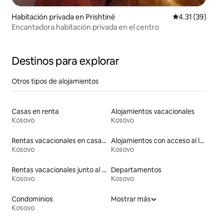
Habitación privada en Prishtinë
Calificación 
4.31 (39)
Encantadora habitación privada en el centro
Destinos para explorar
Otros tipos de alojamientos
Casas en renta
Alojamientos vacacionales
Kosovo
Kosovo
Rentas vacacionales en casas de huéspedes
Alojamientos con acceso al lago
Kosovo
Kosovo
Rentas vacacionales junto al agua
Departamentos
Kosovo
Kosovo
Condominios
Mostrar más
Kosovo