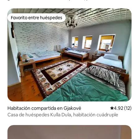
Favorito entre huéspedes
Favorito entre huéspedes
Habitación compartida en Gjakovë
Calificación 
4.92 (12)
Casa de huéspedes Kulla Dula, habitación cuádruple