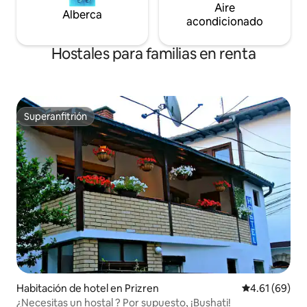
Aire
Alberca
acondicionado
Hostales para familias en renta
Superanfitrión
Superanfitrión
Habitación de hotel en Prizren
Calificación 
4.61 (69)
¿Necesitas un hostal ? Por supuesto, ¡Bushati!