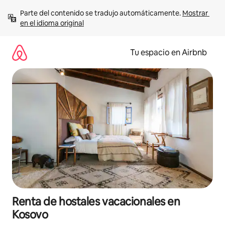
Ir
Parte del contenido se tradujo automáticamente. 
Mostrar 
al
en el idioma original
contenido
Tu espacio en Airbnb
Renta de hostales vacacionales en
Kosovo