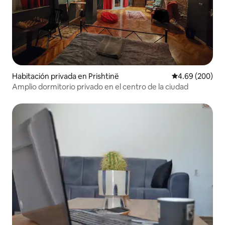
Habitación privada en Prishtinë
Calificación pr
4.69 (200)
Amplio dormitorio privado en el centro de la ciudad