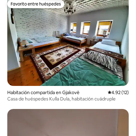
Favorito entre huéspedes
Favorito entre huéspedes
Habitación compartida en Gjakovë
Calificación 
4.92 (12)
Casa de huéspedes Kulla Dula, habitación cuádruple