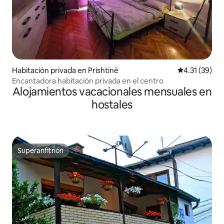
Habitación privada en Prishtinë
Calificación 
4.31 (39)
Encantadora habitación privada en el centro
Alojamientos vacacionales mensuales en
hostales
Superanfitrión
Superanfitrión