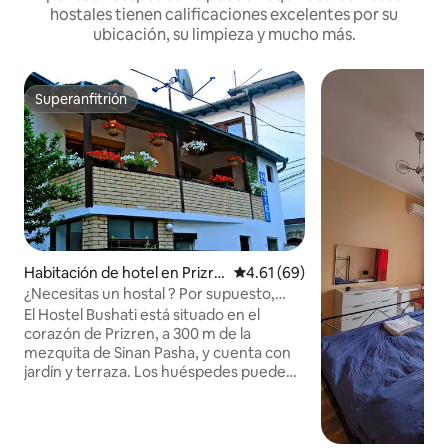
hostales tienen calificaciones excelentes por su
ubicación, su limpieza y mucho más.
Superanfitrión
Superanfitrión
Habitación de hotel en Prizre
Calificación promedio: 4.61 de 
4.61 (69)
n
¿Necesitas un hostal ? Por supuesto,
¡Bushati!
El Hostel Bushati está situado en el
corazón de Prizren, a 300 m de la
mezquita de Sinan Pasha, y cuenta con
jardín y terraza. Los huéspedes pueden
hacer uso de un salón compartido. En el
hostal, las habitaciones tienen balcón.
Con un baño compartido, algunas
habitaciones en Hostel Bushati también