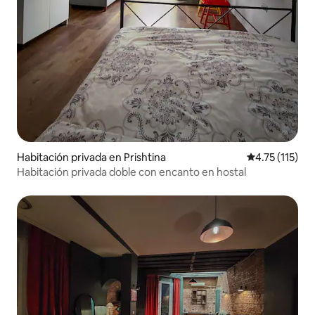
Habitación privada en Prishtina
Calificación p
4.75 (115)
Habitación privada doble con encanto en hostal