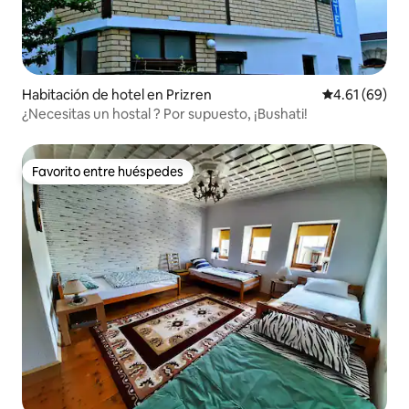
Habitación de hotel en Prizren
Calificación 
4.61 (69)
¿Necesitas un hostal ? Por supuesto, ¡Bushati!
Favorito entre huéspedes
Favorito entre huéspedes