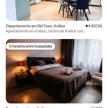
Departamento en Old Town, Košice
Calificación 
4.93 (14)
Apartamento en el ático, centro de Košice con
estacionamiento
Favorito entre huéspedes
De los mejores en Favorito entre huéspedes