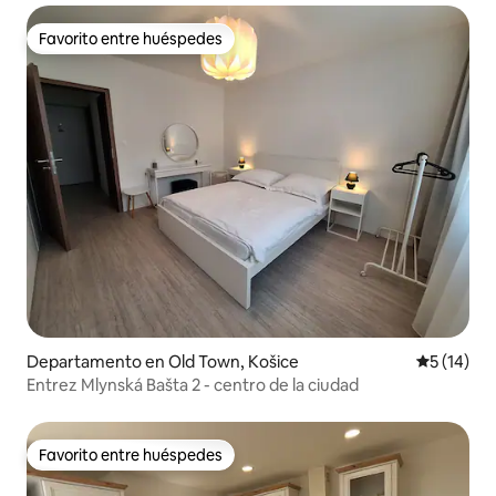
Favorito entre huéspedes
Favorito entre huéspedes
Departamento en Old Town, Košice
Calificaci
5 (14)
Entrez Mlynská Bašta 2 - centro de la ciudad
Favorito entre huéspedes
Favorito entre huéspedes