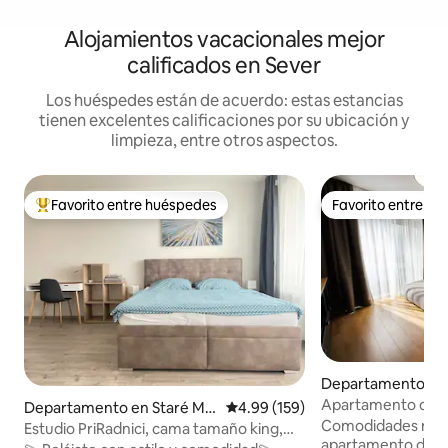
Alojamientos vacacionales mejor
calificados en Sever
Los huéspedes están de acuerdo: estas estancias
tienen excelentes calificaciones por su ubicación y
limpieza, entre otros aspectos.
Favorito entre huéspedes
Favorito entre h
De los mejores en Favorito entre huéspedes
Favorito entre h
Departamento en 
Apartamento de luj
Departamento en Staré Me
Calificación promedio: 4.99 de 5
4.99 (159)
ciudad 2- estacion
Comodidades mode
sto
Estudio PriRadnici, cama tamaño king,
apartamento del c
aire acondicionado y estacionamiento