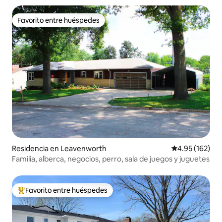
Favorito entre huéspedes
Favorito entre huéspedes
Residencia en Leavenworth
Calificación p
4.95 (162)
Familia, alberca, negocios, perro, sala de juegos y juguetes
Favorito entre huéspedes
De los mejores en Favorito entre huéspedes