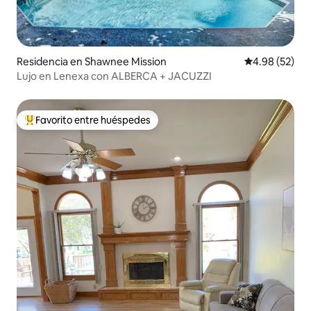
Residencia en Shawnee Mission
Calificación p
4.98 (52)
Lujo en Lenexa con ALBERCA + JACUZZI
Favorito entre huéspedes
De los mejores en Favorito entre huéspedes