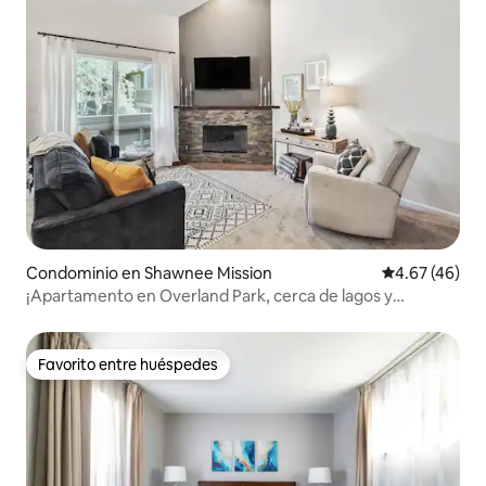
Condominio en Shawnee Mission
Calificación 
4.67 (46)
¡Apartamento en Overland Park, cerca de lagos y
parques!
Favorito entre huéspedes
Favorito entre huéspedes