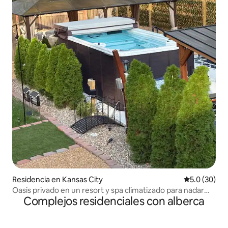
Residencia en Kansas City
Calificación
5.0 (30)
Oasis privado en un resort y spa climatizado para nadar
Complejos residenciales con alberca
durante todo el año