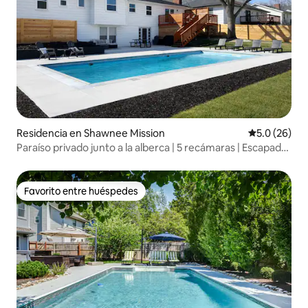
Residencia en Shawnee Mission
Calificación
5.0 (26)
Paraíso privado junto a la alberca | 5 recámaras | Escapada
familiar
Favorito entre huéspedes
Favorito entre huéspedes