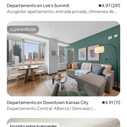
Departamento en Lee's Summit
Calificación p
4.97 (231)
Acogedor apartamento, entrada privada, chimenea de
gas.
Superanfitrión
Superanfitrión
Departamento en Downtown Kansas City
Calificación 
4.91 (11)
Departamento Central: Alberca | Gimnasio |
Estacionamiento gratuito | Centro de la ciudad
Favorito entre huéspedes