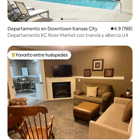
Departamento en Downtown Kansas City
Calificación 
4.9 (198)
Departamento KC River Market con tranvía y alberca U4
Favorito entre huéspedes
De los mejores en Favorito entre huéspedes