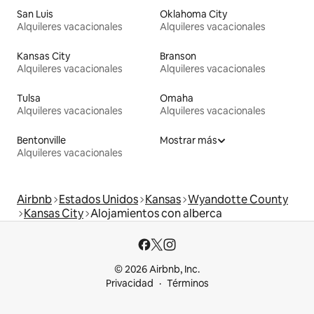
San Luis
Oklahoma City
Alquileres vacacionales
Alquileres vacacionales
Kansas City
Branson
Alquileres vacacionales
Alquileres vacacionales
Tulsa
Omaha
Alquileres vacacionales
Alquileres vacacionales
Bentonville
Mostrar más
Alquileres vacacionales
Airbnb
Estados Unidos
Kansas
Wyandotte County
Kansas City
Alojamientos con alberca
© 2026 Airbnb, Inc.
Privacidad
Términos