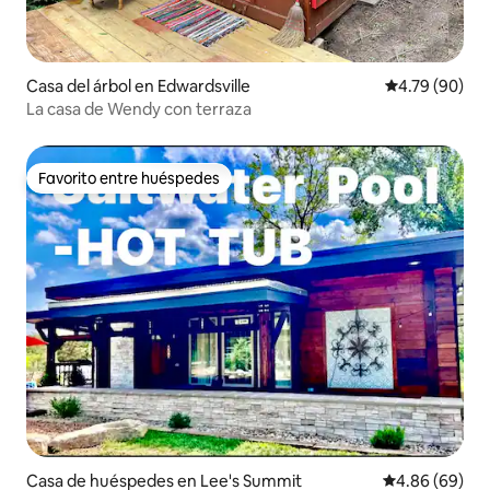
Casa del árbol en Edwardsville
Calificación p
4.79 (90)
La casa de Wendy con terraza
Favorito entre huéspedes
Favorito entre huéspedes
Casa de huéspedes en Lee's Summit
Calificación p
4.86 (69)