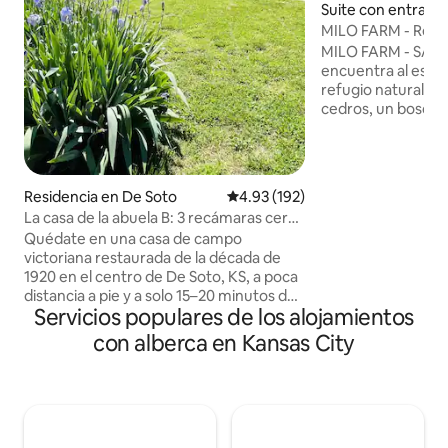
Suite con entrada
ente en Buckner
MILO FARM - Retir
City
MILO FARM - SAC
encuentra al este 
refugio natural c
cedros, un bosque
estanques, una c
estudio de arte, u
kilómetros de sen
lugares para acamp
Residencia en De Soto
Calificación promedio: 4.93 de 5
4.93 (192)
alimenta a los ani
La casa de la abuela B: 3 recámaras cerca
mientras estás aquí! Los huésp
de KC/bodas/centro de la ciudad
Quédate en una casa de campo
tienen el nivel inf
victoriana restaurada de la década de
ellos solos con 2 s
1920 en el centro de De Soto, KS, a poca
privados), sala de 
distancia a pie y a solo 15–20 minutos de
lavandería, sauna 
Servicios populares de los alojamientos
Lawrence y KC. Ideal para 💍 bodas,
roca, sala de juego
viajes de trabajo y familiares. Esta casa
encuentra a solo 
con alberca en Kansas City
de 3 recámaras y 2 baños ofrece una
City. Más info
cocina bien equipada con barra de café,
comedor para 8 personas, Smart TV,
WiFi rápido, espacio de trabajo y porches
cubiertos. Tranquilo entorno de pueblo
pequeño cerca de los lugares de interés