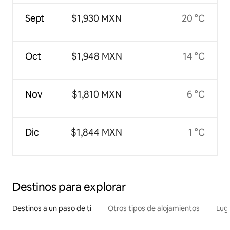
Sept
$1,930 MXN
20 °C
Oct
$1,948 MXN
14 °C
Nov
$1,810 MXN
6 °C
Dic
$1,844 MXN
1 °C
Destinos para explorar
Destinos a un paso de ti
Otros tipos de alojamientos
Lug