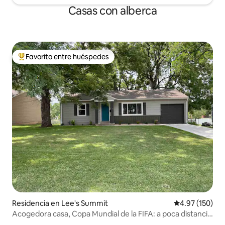
Casas con alberca
Favorito entre huéspedes
De los mejores en Favorito entre huéspedes
Residencia en Lee's Summit
Calificación p
4.97 (150)
Acogedora casa, Copa Mundial de la FIFA: a poca distancia
a pie del servicio de transporte para aficionados de la FIFA