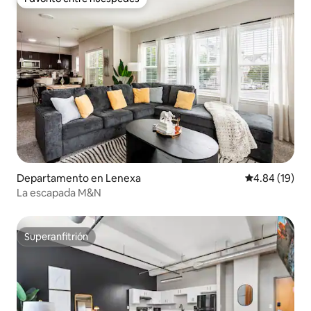
Favorito entre huéspedes
Departamento en Lenexa
Calificación 
4.84 (19)
La escapada M&N
Superanfitrión
Superanfitrión