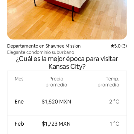
Departamento en Shawnee Mission
Calificació
5.0 (3)
Elegante condominio suburbano
¿Cuál es la mejor época para visitar
Kansas City?
Mes
Precio
Temp.
promedio
promedio
Ene
$1,620 MXN
-2 °C
Feb
$1,723 MXN
1 °C