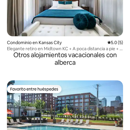
Condominio en Kansas City
Calificació
5.0 (5)
Elegante retiro en Midtown KC + A poca distancia a pie + 2
Otros alojamientos vacacionales con
patios
alberca
Favorito entre huéspedes
Favorito entre huéspedes