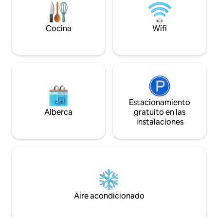
de KC: Sporting KC, Anfiteatro Azura,
Bodega Stone Pillar, The Barn en Kill
Creek, Panasonic. Escalones en ambas
Cocina
Wifi
entradas; recámaras en el piso de arriba.
Se requiere contrato de renta.
Estacionamiento
Alberca
gratuito en las
instalaciones
Aire acondicionado