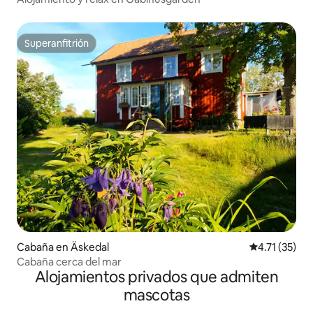
Superanfitrión
Superanfitrión
Cabaña en Äskedal
Calificación 
4.71 (35)
Cabaña cerca del mar
Alojamientos privados que admiten
mascotas