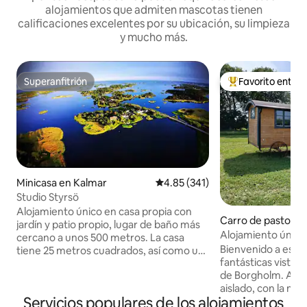
alojamientos que admiten mascotas tienen
calificaciones excelentes por su ubicación, su limpieza
y mucho más.
Superanfitrión
Favorito entre
Superanfitrión
De los mejores en
Minicasa en Kalmar
Calificación promedio: 4.85 de 5
4.85 (341)
Studio Styrsö
Alojamiento único en casa propia con
Carro de pastor e
jardín y patio propio, lugar de baño más
m
Alojamiento único
cercano a unos 500 metros. La casa
Bienvenido a este
tiene 25 metros cuadrados, así como un
fantásticas vistas a
loft para dormir de 10 metros cuadrados.
de Borgholm. Aquí vivirás tranquilo y
Superficies luminosas y baño con
aislado, con la na
azulejos con lavadora. Cocina con estufa
Servicios populares de los alojamientos
Disfruta de la pues
de inducción y refrigerador y