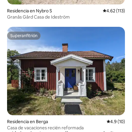
Residencia en Nybro S
Calificación p
4.62 (113)
Granås Gård Casa de Ideström
Superanfitrión
Superanfitrión
Residencia en Berga
Calificación
4.9 (10)
Casa de vacaciones recién reformada