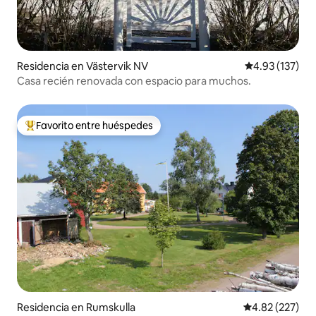
Residencia en Västervik NV
Calificación p
4.93 (137)
Casa recién renovada con espacio para muchos.
Favorito entre huéspedes
De los mejores en Favorito entre huéspedes
Residencia en Rumskulla
Calificación pr
4.82 (227)