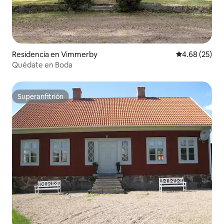
Residencia en Vimmerby
Calificación p
4.68 (25)
Quédate en Boda
Superanfitrión
Superanfitrión