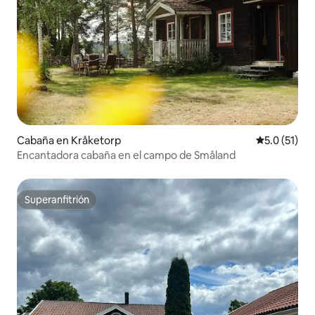
Cabaña en Kråketorp
Calificación
5.0 (51)
Encantadora cabaña en el campo de Småland
Superanfitrión
Superanfitrión