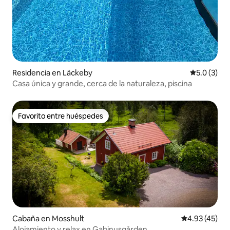
Residencia en Läckeby
Calificació
5.0 (3)
Casa única y grande, cerca de la naturaleza, piscina
Favorito entre huéspedes
Favorito entre huéspedes
Cabaña en Mosshult
Calificación 
4.93 (45)
Alojamiento y relax en Gabinusgården