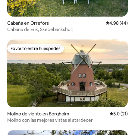
Cabaña en Orrefors
Calificación p
4.98 (44)
Cabaña de Erik, Skedebäckshult
Favorito entre huéspedes
Favorito entre huéspedes
Molino de viento en Borgholm
Calificación
5.0 (21)
Molino con las mejores vistas al atardecer