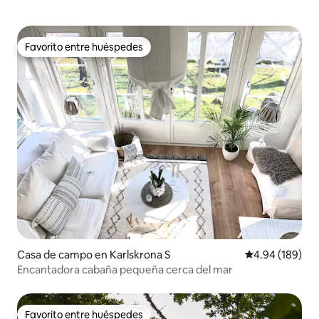
Favorito entre huéspedes
Favorito entre huéspedes
Casa de campo en Karlskrona S
Calificación pr
4.94 (189)
Encantadora cabaña pequeña cerca del mar
Favorito entre huéspedes