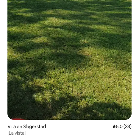
Villa en Slagerstad
Calificación
5.0 (33)
¡La vista!