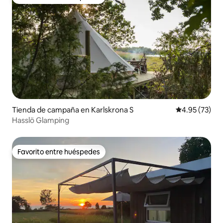
Favorito entre huéspedes
Tienda de campaña en Karlskrona S
Calificación 
4.95 (73)
Hasslö Glamping
Favorito entre huéspedes
Favorito entre huéspedes