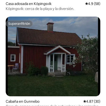
Casa adosada en Köpingsvik
Calificación
4.9 (58)
Köpingsvik: cerca de la playa y la diversión.
Superanfitrión
Superanfitrión
Cabaña en Gunnebo
Calificación p
4.87 (30)