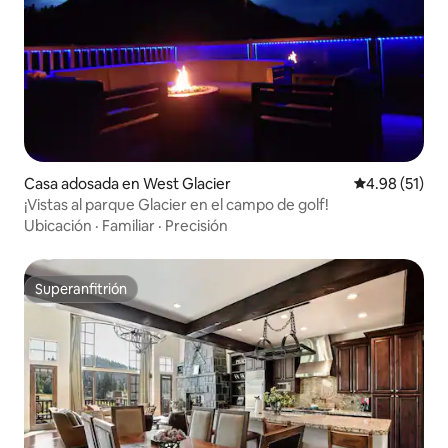
Casa adosada en West Glacier
Calificación 
4.98 (51)
¡Vistas al parque Glacier en el campo de golf!
Ubicación
·
Familiar
·
Precisión
Superanfitrión
Superanfitrión