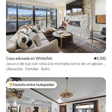
Casa adosada en Whitefish
Calificaci
5 (55)
Jacuzzi de lujo con vista a la montaña cerca de un glaciar y
de pistas de esquí
Ubicación
·
Familiar
·
Baño
Favorito entre huéspedes
De los mejores en Favorito entre huéspedes