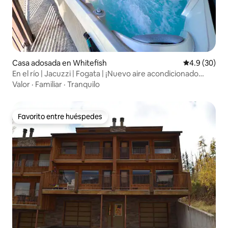
Casa adosada en Whitefish
Calificación
4.9 (30)
En el río | Jacuzzi | Fogata | ¡Nuevo aire acondicionado
2024!
Valor
·
Familiar
·
Tranquilo
Favorito entre huéspedes
Favorito entre huéspedes