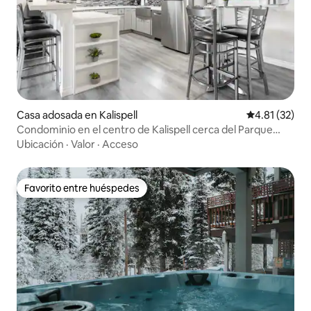
Casa adosada en Kalispell
Calificación 
4.81 (32)
Condominio en el centro de Kalispell cerca del Parque
Nacional de los Glaciares
Ubicación
·
Valor
·
Acceso
Favorito entre huéspedes
Favorito entre huéspedes