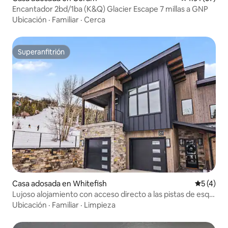
Encantador 2bd/1ba (K&Q) Glacier Escape 7 millas a GNP
Ubicación
·
Familiar
·
Cerca
Superanfitrión
Superanfitrión
Casa adosada en Whitefish
Calificac
5 (4)
Lujoso alojamiento con acceso directo a las pistas de esquí
en Whitefish Mountain, 3 recámaras para 12 personas
Ubicación
·
Familiar
·
Limpieza