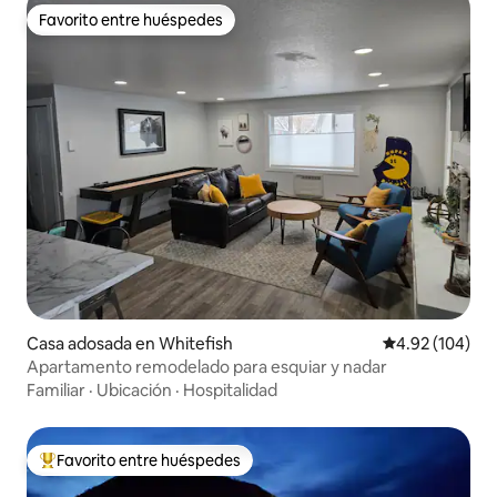
Favorito entre huéspedes
Favorito entre huéspedes
Casa adosada en Whitefish
Calificación pr
4.92 (104)
Apartamento remodelado para esquiar y nadar
Familiar
·
Ubicación
·
Hospitalidad
Favorito entre huéspedes
De los mejores en Favorito entre huéspedes