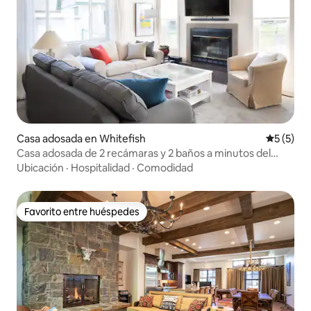
Casa adosada en Whitefish
Calificac
5 (5)
Casa adosada de 2 recámaras y 2 baños a minutos del
centro de Wf
Ubicación
·
Hospitalidad
·
Comodidad
Favorito entre huéspedes
Favorito entre huéspedes