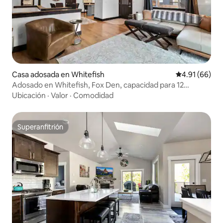
Casa adosada en Whitefish
Calificación 
4.91 (66)
Adosado en Whitefish, Fox Den, capacidad para 12
personas
Ubicación
·
Valor
·
Comodidad
Superanfitrión
Superanfitrión