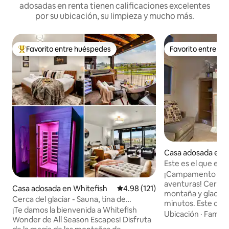
adosadas en renta tienen calificaciones excelentes
por su ubicación, su limpieza y mucho más.
Favorito entre huéspedes
Favorito entre h
De los mejores en Favorito entre huéspedes
Favorito entre h
Casa adosada en W
Este es el que est
¡Campamento base
aventuras! Cerca d
Casa adosada en Whitefish
Calificación promedio: 4.98 de 5
4.98 (121)
montaña y glaciar.
Cerca del glaciar - Sauna, tina de
minutos. Este con
inmersión, jacuzzi, capacidad para 10
¡Te damos la bienvenida a Whitefish
dormitorios y 2 b
Ubicación
·
Familia
personas
Wonder de All Season Escapes! Disfruta
Village es un luga