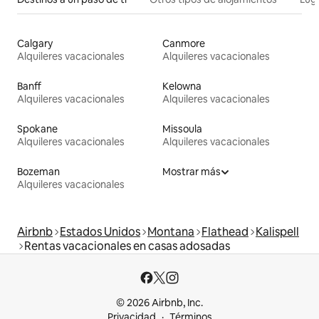
Calgary
Canmore
Alquileres vacacionales
Alquileres vacacionales
Banff
Kelowna
Alquileres vacacionales
Alquileres vacacionales
Spokane
Missoula
Alquileres vacacionales
Alquileres vacacionales
Bozeman
Mostrar más
Alquileres vacacionales
Airbnb
Estados Unidos
Montana
Flathead
Kalispell
Rentas vacacionales en casas adosadas
© 2026 Airbnb, Inc.
Privacidad
Términos