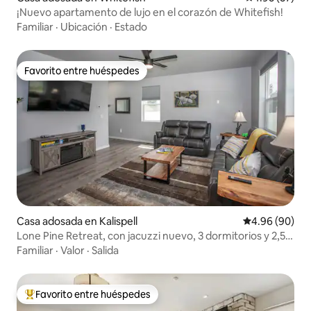
¡Nuevo apartamento de lujo en el corazón de Whitefish!
Familiar
·
Ubicación
·
Estado
Favorito entre huéspedes
Favorito entre huéspedes
Casa adosada en Kalispell
Calificación p
4.96 (90)
Lone Pine Retreat, con jacuzzi nuevo, 3 dormitorios y 2,5
baños
Familiar
·
Valor
·
Salida
Favorito entre huéspedes
De los mejores en Favorito entre huéspedes