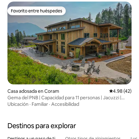
Favorito entre huéspedes
Favorito entre huéspedes
Casa adosada en Coram
Calificación 
4.98 (42)
Gema del PNB | Capacidad para 11 personas | Jacuzzi |
Alójate aquí | Lujo
Ubicación
·
Familiar
·
Accesibilidad
Destinos para explorar
Destinos a un paso de ti
Otros tipos de alojamientos
Lug