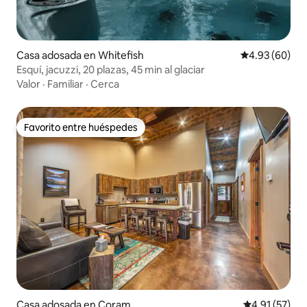
Casa adosada en Whitefish
Calificación p
4.93 (60)
Esquí, jacuzzi, 20 plazas, 45 min al glaciar
Valor
·
Familiar
·
Cerca
Favorito entre huéspedes
Favorito entre huéspedes
Casa adosada en Coram
Calificación 
4.91 (57)