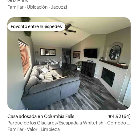
Griz Haus
Familiar
·
Ubicación
·
Jacuzzi
Favorito entre huéspedes
Favorito entre huéspedes
Casa adosada en Columbia Falls
Calificación p
4.92 (64)
Parque de los Glaciares/Escapada a Whitefish - Cómodo y
renovado
Familiar
·
Valor
·
Limpieza