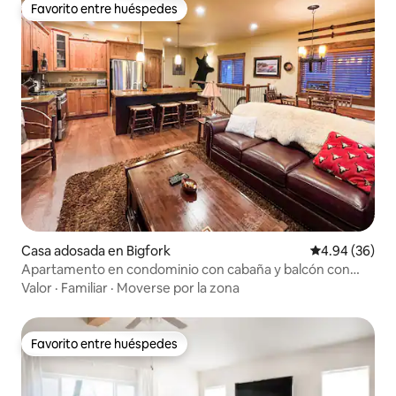
Favorito entre huéspedes
Favorito entre huéspedes
Casa adosada en Bigfork
Calificación p
4.94 (36)
Apartamento en condominio con cabaña y balcón con
jacuzzi y vista al lago
Valor
·
Familiar
·
Moverse por la zona
Favorito entre huéspedes
Favorito entre huéspedes