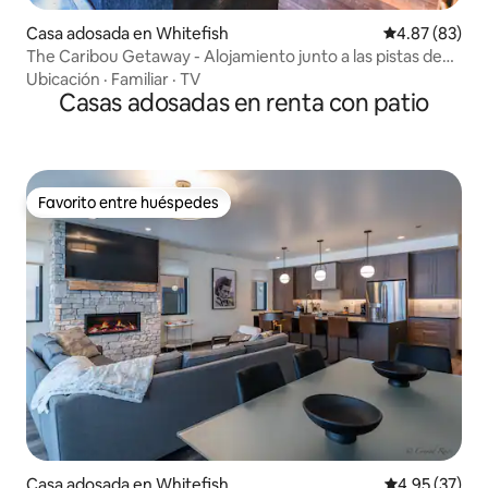
Casa adosada en Whitefish
Calificación p
4.87 (83)
The Caribou Getaway - Alojamiento junto a las pistas de
esquí
Ubicación
·
Familiar
·
TV
Casas adosadas en renta con patio
Favorito entre huéspedes
Favorito entre huéspedes
Casa adosada en Whitefish
Calificación 
4.95 (37)