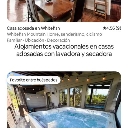
Casa adosada en Whitefish
Calificación
4.56 (9)
Whitefish Mountain Home, senderismo, ciclismo
Familiar
·
Ubicación
·
Decoración
Alojamientos vacacionales en casas
adosadas con lavadora y secadora
Favorito entre huéspedes
Favorito entre huéspedes