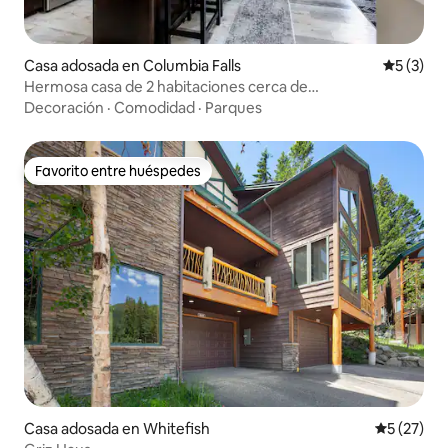
Casa adosada en Columbia Falls
Calificac
5 (3)
Hermosa casa de 2 habitaciones cerca de
Glacier National/con alberca
Decoración
·
Comodidad
·
Parques
Favorito entre huéspedes
Favorito entre huéspedes
Casa adosada en Whitefish
Calificaci
5 (27)