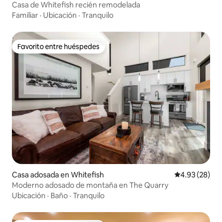
Casa de Whitefish recién remodelada
Familiar
·
Ubicación
·
Tranquilo
Favorito entre huéspedes
Favorito entre huéspedes
Casa adosada en Whitefish
Calificación p
4.93 (28)
Moderno adosado de montaña en The Quarry
Ubicación
·
Baño
·
Tranquilo