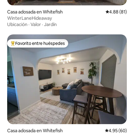
Casa adosada en Whitefish
Calificación 
4.88 (81)
WinterLaneHideaway
Ubicación
·
Valor
·
Jardín
Favorito entre huéspedes
De los mejores en Favorito entre huéspedes
Casa adosada en Whitefish
Calificación p
4.95 (60)