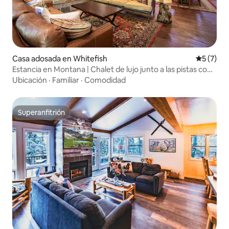
Casa adosada en Whitefish
Calificac
5 (7)
Estancia en Montana | Chalet de lujo junto a las pistas con
acceso directo a las pistas de esquí
Ubicación
·
Familiar
·
Comodidad
Superanfitrión
Superanfitrión