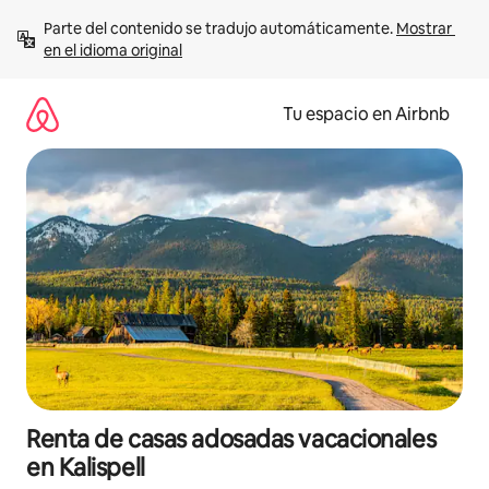
Ir
Parte del contenido se tradujo automáticamente. 
Mostrar 
al
en el idioma original
contenido
Tu espacio en Airbnb
Renta de casas adosadas vacacionales
en Kalispell